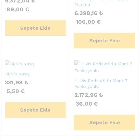
5.372,04
₺
Tulumu
89,00
€
6.398,16
₺
106,00
€
Sepete Ekle
Sepete Ekle
Hi-Vis Kayış
Hi-Vis Reflektörlü Mont 7
331,98
₺
Fonksiyonlu
5,50
€
2.172,96
₺
36,00
€
Sepete Ekle
Sepete Ekle