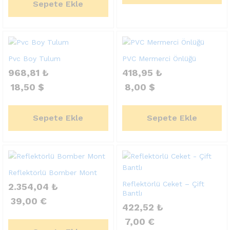
Sepete Ekle
Pvc Boy Tulum
PVC Mermerci Önlüğü
968,81
₺
418,95
₺
18,50
$
8,00
$
Sepete Ekle
Sepete Ekle
Reflektörlü Bomber Mont
Reflektörlü Ceket – Çift
2.354,04
₺
Bantlı
39,00
€
422,52
₺
7,00
€