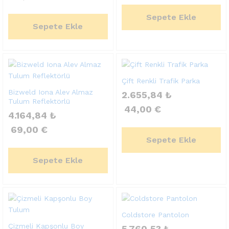
Sepete Ekle
Sepete Ekle
Çift Renkli Trafik Parka
Bizweld Iona Alev Almaz
2.655,84
₺
Tulum Reflektörlü
44,00
€
4.164,84
₺
69,00
€
Sepete Ekle
Sepete Ekle
Coldstore Pantolon
Çizmeli Kapşonlu Boy
5.760,53
₺