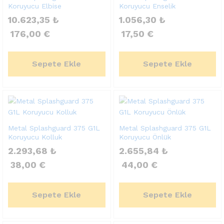
Koruyucu Elbise
Koruyucu Enselik
10.623,35
₺
1.056,30
₺
176,00
€
17,50
€
Sepete Ekle
Sepete Ekle
Metal Splashguard 375 G1L
Metal Splashguard 375 G1L
Koruyucu Kolluk
Koruyucu Önlük
2.293,68
₺
2.655,84
₺
38,00
€
44,00
€
Sepete Ekle
Sepete Ekle