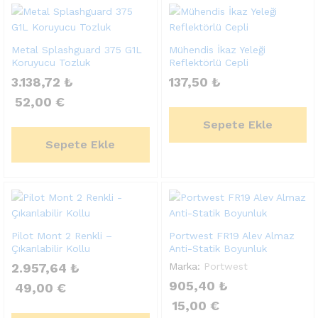
Metal Splashguard 375 G1L
Mühendis İkaz Yeleği
Koruyucu Tozluk
Reflektörlü Cepli
3.138,72
₺
137,50
₺
52,00
€
Sepete Ekle
Sepete Ekle
Pilot Mont 2 Renkli –
Portwest FR19 Alev Almaz
Çıkarılabilir Kollu
Anti-Statik Boyunluk
2.957,64
₺
Marka:
Portwest
905,40
₺
49,00
€
15,00
€