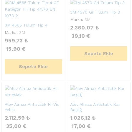
3M 4570 Gri Tulum Tip 3
Marka:
3M
3M 4565 Tulum Tip 4
2.360,07
₺
Marka:
3M
39,10
€
959,73
₺
15,90
€
Sepete Ekle
Sepete Ekle
Alev Almaz Antistatik Hi-Vis
Alev Almaz Antistatik Kar
Yelek
Başlığı
2.112,59
₺
1.026,12
₺
35,00
€
17,00
€