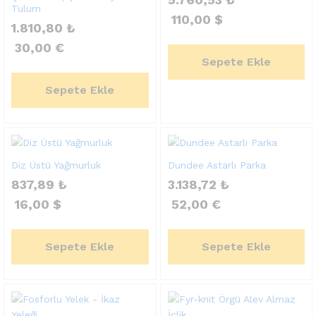
Tulum
110,00
$
1.810,80
₺
30,00
€
Sepete Ekle
Sepete Ekle
Diz Üstü Yağmurluk
Dundee Astarlı Parka
837,89
₺
3.138,72
₺
16,00
$
52,00
€
Sepete Ekle
Sepete Ekle