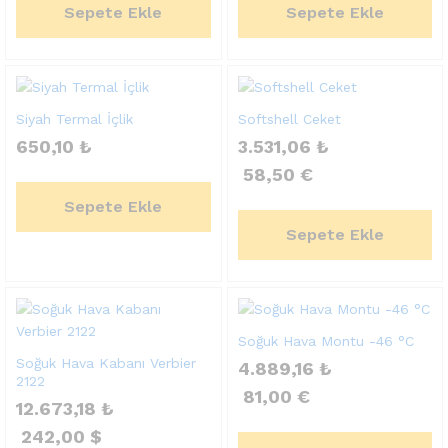
Sepete Ekle
Sepete Ekle
Siyah Termal İçlik
Softshell Ceket
650,10
₺
3.531,06
₺
58,50
€
Sepete Ekle
Sepete Ekle
Soğuk Hava Montu -46 °C
Soğuk Hava Kabanı Verbier
4.889,16
₺
2122
81,00
€
12.673,18
₺
242,00
$