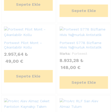
Sepete Ekle
Sepete Ekle
Portwest Pilot Mont –
Portwest S778 Bizflame
Çıkarılabilir Kollu
Hivis Yağmurluk Antistatik
2.957,64
₺
Marka:
Portwest
8.933,28
₺
49,00
€
148,00
€
Sepete Ekle
Sepete Ekle