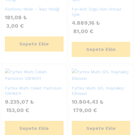
Fosforlu Yelek – İkaz Yeleği
Fyr-knit Örgü Alev Almaz
İçlik
181,08
₺
4.889,16
₺
3,00
€
81,00
€
Sepete Ekle
Sepete Ekle
Fyrtex Multı Ceket Pantolon
Fyrtex Multı G1L Kaynakçı
13816511
Elbisesi
9.235,07
₺
10.804,43
₺
153,00
€
179,00
€
Sepete Ekle
Sepete Ekle