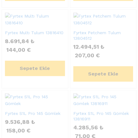
Fyrtex Multı Tulum 13816410
Fyrtex Petchem Tulum
13804512
8.691,84
₺
12.494,51
₺
144,00
€
207,00
€
Sepete Ekle
Sepete Ekle
Fyrtex S1L Pro 145 Gömlek
Fyrtex S1L Pro 145 Gömlek
13816911
9.536,88
₺
4.285,56
₺
158,00
€
71,00
€