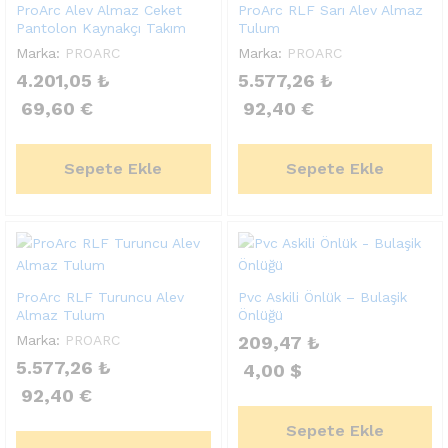
ProArc Alev Almaz Ceket
ProArc RLF Sarı Alev Almaz
Pantolon Kaynakçı Takım
Tulum
Marka:
PROARC
Marka:
PROARC
4.201,05
₺
5.577,26
₺
69,60
€
92,40
€
Sepete Ekle
Sepete Ekle
ProArc RLF Turuncu Alev
Pvc Askili Önlük – Bulaşik
Almaz Tulum
Önlüğü
Marka:
PROARC
209,47
₺
5.577,26
₺
4,00
$
92,40
€
Sepete Ekle