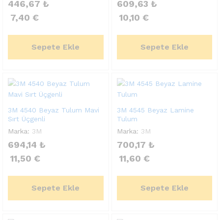
446,67
₺
609,63
₺
7,40
€
10,10
€
Sepete Ekle
Sepete Ekle
3M 4540 Beyaz Tulum Mavi
3M 4545 Beyaz Lamine
Sırt Üçgenli
Tulum
Marka:
3M
Marka:
3M
694,14
₺
700,17
₺
11,50
€
11,60
€
Sepete Ekle
Sepete Ekle