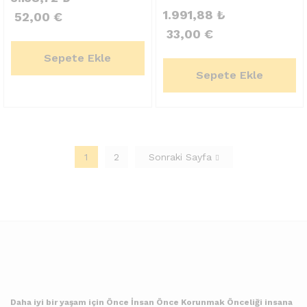
1.991,88
₺
52,00
€
33,00
€
Sepete Ekle
Sepete Ekle
1
2
Sonraki Sayfa
Daha iyi bir yaşam için Önce İnsan Önce Korunmak Önceliği insana