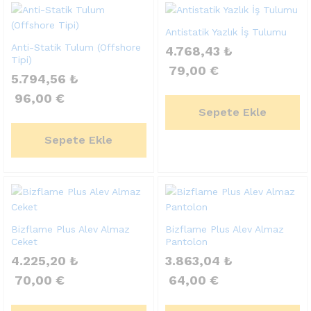
Antistatik Yazlık İş Tulumu
Anti-Statik Tulum (Offshore
4.768,43
₺
Tipi)
79,00
€
5.794,56
₺
96,00
€
Sepete Ekle
Sepete Ekle
Bizflame Plus Alev Almaz
Bizflame Plus Alev Almaz
Ceket
Pantolon
4.225,20
₺
3.863,04
₺
70,00
€
64,00
€