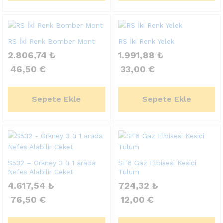
RS İkİ Renk Bomber Mont
RS İki Renk Yelek
2.806,74
₺
1.991,88
₺
46,50
€
33,00
€
Sepete Ekle
Sepete Ekle
S532 – Orkney 3 ü 1 arada
SF6 Gaz Elbisesi Kesici
Nefes Alabilir Ceket
Tulum
4.617,54
₺
724,32
₺
76,50
€
12,00
€