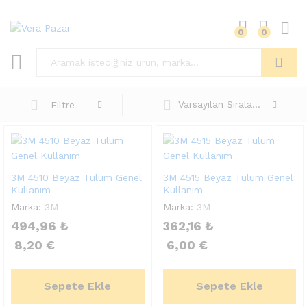
0
0
Ara
Varsayılan Sıralama
Filtre
3M 4510 Beyaz Tulum Genel
3M 4515 Beyaz Tulum Genel
Kullanım
Kullanım
Marka:
3M
Marka:
3M
494,96
₺
362,16
₺
8,20
€
6,00
€
Sepete Ekle
Sepete Ekle