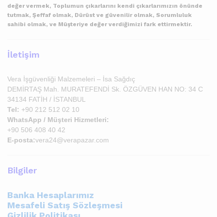
değer vermek, Toplumun çıkarlarını kendi çıkarlarımızın önünde
tutmak, Şeffaf olmak, Dürüst ve güvenilir olmak, Sorumluluk
sahibi olmak, ve Müşteriye değer verdiğimizi fark ettirmektir.
İletişim
Vera İşgüvenliği Malzemeleri – İsa Sağdıç
DEMİRTAŞ Mah. MURATEFENDİ Sk. ÖZGÜVEN HAN NO: 34 C
34134 FATİH / İSTANBUL
Tel:
+90 212 512 02 10
WhatsApp / Müşteri Hizmetleri:
+90 506 408 40 42
E-posta:
vera24@verapazar.com
Bilgiler
Banka Hesaplarımız
Mesafeli Satış Sözleşmesi
Gizlilik Politikası