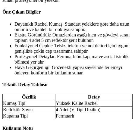
sunan profesyonel bir yelektir.
Öne Çıkan Bilgiler
Dayanıklı Rachel Kumaş: Standart yeleklere göre daha uzun
ömürlü ve kaliteli bir dokuya sahiptir.
Ekstra Görünürlük: Omuzlardan aşağı inen ve gövdeyi saran
toplam 4 adet 5 cm reflektör şerit bulunur.
Fonksiyonel Cepler: Telsiz, telefon ve not defteri için uygun
genişlikte çoklu cep tasarımına sahiptir.
Profesyonel Detaylar: Fermuarlı ön kapama ve asetat isimlik
bölmesi yer alır.
Hava Geçirgenliği: Gözenekli yapısı sayesinde terlemeyi
önleyen konforlu bir kullanım sunar.
Teknik Detay Tablosu
Özellik
Detay
Kumaş Tipi
Yüksek Kalite Rachel
Reflektör Sayısı
4 Adet (V Tipi Dizilim)
Kapama Tipi
Fermuarlı
Kullanım Notu