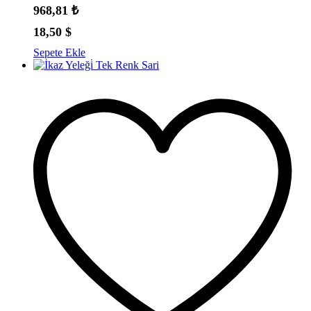
968,81
₺
18,50
$
Sepete Ekle