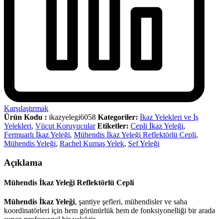
Karşılaştırmak
Ürün Kodu :
ikazyelegi6058
Kategoriler:
İkaz Yelekleri ve İş
Yelekleri
,
Vücut Koruyucular
Etiketler:
Cepli İkaz Yeleği
,
Fermuarlı İkaz Yeleği
,
Mühendis İkaz Yeleği Reflektörlü Cepli
,
Mühendis Yeleği
,
Rachel Kumaş Yelek
,
Şef Yeleği
Açıklama
Mühendis İkaz Yeleği Reflektörlü Cepli
Mühendis İkaz Yeleği
, şantiye şefleri, mühendisler ve saha
koordinatörleri için hem görünürlük hem de fonksiyonelliği bir arada