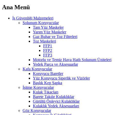
Ana Menü
İş Güvenliği Malzemeleri
Solunum Koruyucular
Tam Yüz Maskeler
Yarım Yüz Maskeler
Gaz Buhar ve Toz Filtreleri
Toz Maskeleri
FFP1
FFP2
FFP3
Motorlu ve Temiz Hava Hatlı Solunum Üniteleri
Yedek Parça ve Aksesuarlar
Kafa Koruyucular
Koruyucu Baretler
Yüz Koruyucu Siperlik ve Vizörler
Başlık Kep Şapka
İşitme Koruyucular
Kulak Tıkaçları
Barete Takılır Kulaklıklar
Gürültü Önleyici Kulaklıklar
Kulaklık Yedek Aksesuarları
Göz Koruyucular