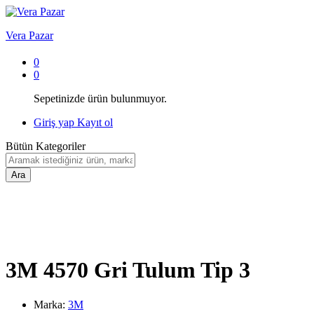
Vera Pazar
0
0
Sepetinizde ürün bulunmuyor.
Giriş yap
Kayıt ol
Bütün Kategoriler
Ara
3M 4570 Gri Tulum Tip 3
Marka:
3M