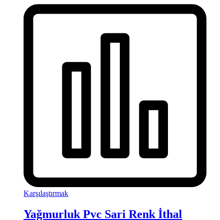
Karşılaştırmak
Yağmurluk Pvc Sari Renk İthal