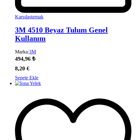
Karşılaştırmak
3M 4510 Beyaz Tulum Genel
Kullanım
Marka:
3M
494,96
₺
8,20
€
Sepete Ekle