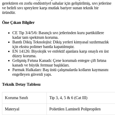
gerektiren en zorlu endüstriyel sahalar için geliştirilmiş, sıvı jetlerine
ve belirli sıvı spreylere karşı mutlak bariyer sunan teknik bir
üründür.
Öne Çıkan Bilgiler
CE Tip 3/4/5/6: Basınçlı sıvı jetlerinden kuru partiküllere
kadar tam spektrum koruma.
Bantlı Dikiş Teknolojisi: Dikiş yerleri kimyasal sızdırmazlık
için ekstra polimer bantla kapatılmıştır.
EN 14126: Biyolojik ve enfektif ajanlara karşı onaylı en üst
düzey koruma.
Gelişmiş Fırtına Kanadı: Çene korumalı entegre çift fırtına
kanadı ve büyük fermuar başlıkları.
Parmak Halkaları: Baş üstü çalışmalarda kolların kaymasını
engelleyen güvenli yapı.
Teknik Detay Tablosu
Koruma Sınıfı
Tip 3, 4, 5 & 6 (Cat III)
Materyal
Polietilen Lamineli Polipropilen