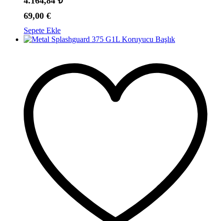
4.164,84
₺
69,00
€
Sepete Ekle