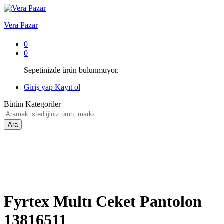
Vera Pazar
0
0
Sepetinizde ürün bulunmuyor.
Giriş yap
Kayıt ol
Bütün Kategoriler
Ara
Fyrtex Multı Ceket Pantolon
13816511