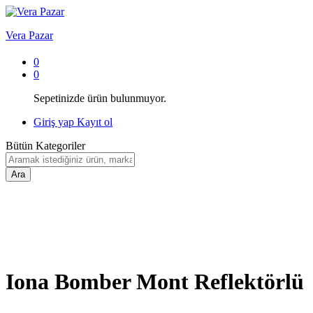
Vera Pazar
0
0
Sepetinizde ürün bulunmuyor.
Giriş yap
Kayıt ol
Bütün Kategoriler
Ara
Iona Bomber Mont Reflektörlü