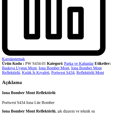
Karşılaştırmak
Ürün Kodu :
PW S434-01
Kategori:
Parka ve Kabanlar
Etiketler:
Baskıya Uygun Mont
,
Iona Bomber Mont
,
Iona Bomber Mont
Reflektörlü
,
Kışlık İş Kıyafeti
,
Portwest S434
,
Reflektörlü Mont
Açıklama
Iona Bomber Mont Reflektörlü
Portwest S434 Iona Lite Bomber
Iona Bomber Mont Reflektörlü
, şık dizaynı ve teknik su