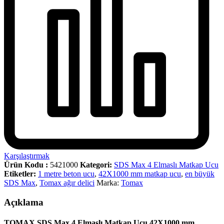
Karşılaştırmak
Ürün Kodu :
5421000
Kategori:
SDS Max 4 Elmaslı Matkap Ucu
Etiketler:
1 metre beton ucu
,
42X1000 mm matkap ucu
,
en büyük
SDS Max
,
Tomax ağır delici
Marka:
Tomax
Açıklama
TOMAX SDS Max 4 Elmaslı Matkap Ucu 42X1000 mm