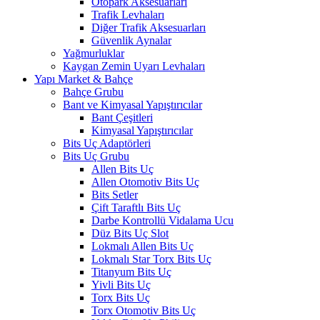
Otopark Aksesuarları
Trafik Levhaları
Diğer Trafik Aksesuarları
Güvenlik Aynalar
Yağmurluklar
Kaygan Zemin Uyarı Levhaları
Yapı Market & Bahçe
Bahçe Grubu
Bant ve Kimyasal Yapıştırıcılar
Bant Çeşitleri
Kimyasal Yapıştırıcılar
Bits Uç Adaptörleri
Bits Uç Grubu
Allen Bits Uç
Allen Otomotiv Bits Uç
Bits Setler
Çift Taraftlı Bits Uç
Darbe Kontrollü Vidalama Ucu
Düz Bits Uç Slot
Lokmalı Allen Bits Uç
Lokmalı Star Torx Bits Uç
Titanyum Bits Uç
Yivli Bits Uç
Torx Bits Uç
Torx Otomotiv Bits Uç