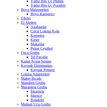
Yıldız Bits Uç Philips
Yıldız Bits Uç Pozidriv
Boya Malzemeleri
Boya Karıştırıcı
Eğeler
El Aletleri
Anahtarlar
Cırcır Lokma Kolu
Kerpeten
Keser
Makaslar
Pense Çeşitleri
Fırça Grubu
Tel Fırçalar
Kanal Açma Sustası
Kaynak Ekipmanları
Kaynak Pensesi
Lokma Adaptörleri
Maket Bıçağı
Mandren Grubu
Marangoz Grubu
İskarpela
İşkence
Rendeler
Matkap Ucu Grubu