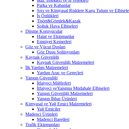
İkaz Yelekleri ve İş Yelekleri
Parka ve Kabanlar
Sıvı ve Kimyasal Risklere Karşı Tulum ve Elbisele
İş Önlükleri
Tişört&Gömlek&Kazak
Soğuk Hava Elbiseleri
Düşme Koruyucular
Halat ve Ekipmanlar
Emniyet Kemerleri
Göz ve Vücut Duşları
Göz Duşu Solüsyonları
Kaynak Güvenliği
Kaynak Güvenliği Malzemeleri
İlk Yardım Malzemeleri
Yardım Araç ve Gereçleri
Yangın Güvenliği
İtfaiyeci Miğferleri
İtfaiyeci veYangına Müdahale Elbiseleri
Yangın Güvenliği Malzemeleri
Yangın İhbar Ürünleri
Kimyasal ve Yağ Emici Malzemeleri
Yağ Emiciler
Madenci Ürünleri
Madenci Baretleri
Trafik Ekipmanları