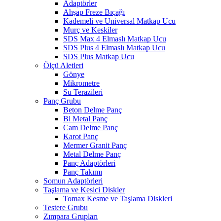
Adaptörler
Ahşap Freze Bıçağı
Kademeli ve Universal Matkap Ucu
Murç ve Keskiler
SDS Max 4 Elmaslı Matkap Ucu
SDS Plus 4 Elmaslı Matkap Ucu
SDS Plus Matkap Ucu
Ölçü Aletleri
Gönye
Mikrometre
Su Terazileri
Panç Grubu
Beton Delme Panç
Bi Metal Panç
Cam Delme Panç
Karot Panç
Mermer Granit Panç
Metal Delme Panç
Panç Adaptörleri
Panç Takımı
Somun Adaptörleri
Taşlama ve Kesici Diskler
Tomax Kesme ve Taşlama Diskleri
Testere Grubu
Zımpara Grupları