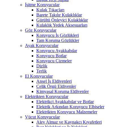
İşitme Koruyucular
Kulak Tıkaçları
Barete Takılır Kulaklıklar
Gürültü Önleyici Kulaklıklar
Kulaklık Yedek Aksesuarları
Göz Koruyucular
Koruyucu İş Gözlükleri
Tam Koruma Gözlükler
Ayak Koruyucular
Koruyucu Ayakkabılar
Koruyucu Botlar
Koruyucu Çizmeler
Dizlik
Terlik
El Koruyucular
Ansel İş Eldivenleri
Çelik Örgü Eldivenler
Kimyasal Koruma Eldivenler
Elektrikten Koruyucular
Elektrikçi Ayakkabılar ve Botlar
Elektrik Arkından Koruyucu Elbiseler
Elektrikten Koruyucu Malzemeler
Vücut Koruyucular
Alev Almaz ve Kaynakçı Kıyafetleri