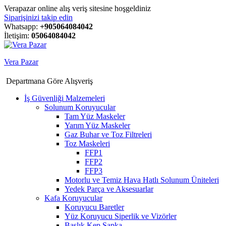
Verapazar online alış veriş sitesine hoşgeldiniz
Siparişinizi takip edin
Whatsapp:
+905064084042
İletişim:
05064084042
Vera Pazar
Departmana Göre Alışveriş
İş Güvenliği Malzemeleri
Solunum Koruyucular
Tam Yüz Maskeler
Yarım Yüz Maskeler
Gaz Buhar ve Toz Filtreleri
Toz Maskeleri
FFP1
FFP2
FFP3
Motorlu ve Temiz Hava Hatlı Solunum Üniteleri
Yedek Parça ve Aksesuarlar
Kafa Koruyucular
Koruyucu Baretler
Yüz Koruyucu Siperlik ve Vizörler
Başlık Kep Şapka