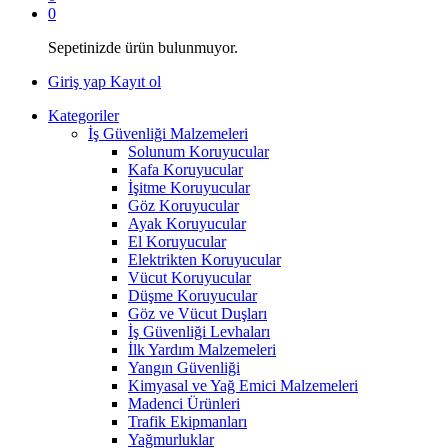
0
Sepetinizde ürün bulunmuyor.
Giriş yap
Kayıt ol
Kategoriler
İş Güvenliği Malzemeleri
Solunum Koruyucular
Kafa Koruyucular
İşitme Koruyucular
Göz Koruyucular
Ayak Koruyucular
El Koruyucular
Elektrikten Koruyucular
Vücut Koruyucular
Düşme Koruyucular
Göz ve Vücut Duşları
İş Güvenliği Levhaları
İlk Yardım Malzemeleri
Yangın Güvenliği
Kimyasal ve Yağ Emici Malzemeleri
Madenci Ürünleri
Trafik Ekipmanları
Yağmurluklar