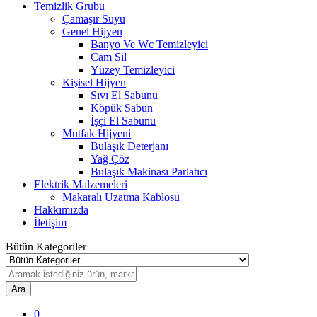
Temizlik Grubu
Çamaşır Suyu
Genel Hijyen
Banyo Ve Wc Temizleyici
Cam Sil
Yüzey Temizleyici
Kişisel Hijyen
Sıvı El Sabunu
Köpük Sabun
İşçi El Sabunu
Mutfak Hijyeni
Bulaşık Deterjanı
Yağ Çöz
Bulaşık Makinası Parlatıcı
Elektrik Malzemeleri
Makaralı Uzatma Kablosu
Hakkımızda
İletişim
Bütün Kategoriler
Ara
0