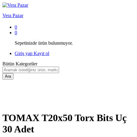
Vera Pazar
0
0
Sepetinizde ürün bulunmuyor.
Giriş yap
Kayıt ol
Bütün Kategoriler
Ara
TOMAX T20x50 Torx Bits Uç
30 Adet