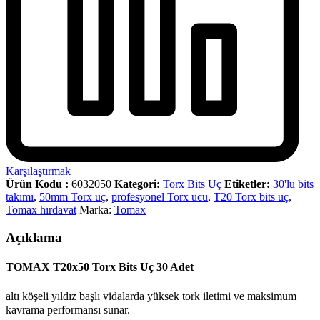
Karşılaştırmak
Ürün Kodu :
6032050
Kategori:
Torx Bits Uç
Etiketler:
30'lu bits
takımı
,
50mm Torx uç
,
profesyonel Torx ucu
,
T20 Torx bits uç
,
Tomax hırdavat
Marka:
Tomax
Açıklama
TOMAX T20x50 Torx Bits Uç 30 Adet
altı köşeli yıldız başlı vidalarda yüksek tork iletimi ve maksimum
kavrama performansı sunar.