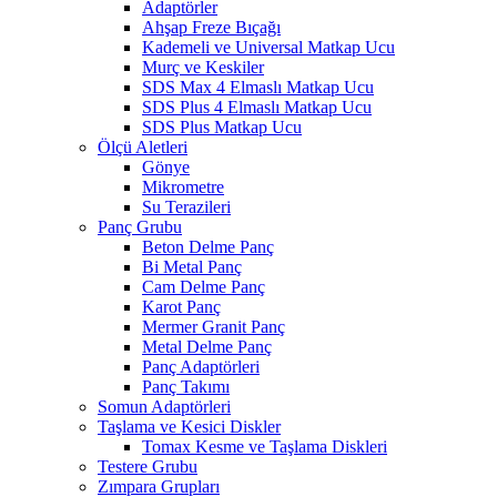
Adaptörler
Ahşap Freze Bıçağı
Kademeli ve Universal Matkap Ucu
Murç ve Keskiler
SDS Max 4 Elmaslı Matkap Ucu
SDS Plus 4 Elmaslı Matkap Ucu
SDS Plus Matkap Ucu
Ölçü Aletleri
Gönye
Mikrometre
Su Terazileri
Panç Grubu
Beton Delme Panç
Bi Metal Panç
Cam Delme Panç
Karot Panç
Mermer Granit Panç
Metal Delme Panç
Panç Adaptörleri
Panç Takımı
Somun Adaptörleri
Taşlama ve Kesici Diskler
Tomax Kesme ve Taşlama Diskleri
Testere Grubu
Zımpara Grupları