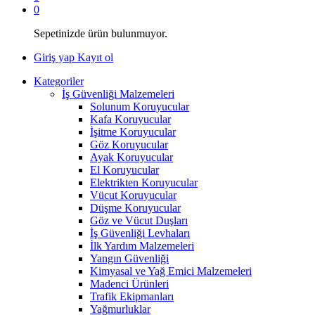
0
Sepetinizde ürün bulunmuyor.
Giriş yap
Kayıt ol
Kategoriler
İş Güvenliği Malzemeleri
Solunum Koruyucular
Kafa Koruyucular
İşitme Koruyucular
Göz Koruyucular
Ayak Koruyucular
El Koruyucular
Elektrikten Koruyucular
Vücut Koruyucular
Düşme Koruyucular
Göz ve Vücut Duşları
İş Güvenliği Levhaları
İlk Yardım Malzemeleri
Yangın Güvenliği
Kimyasal ve Yağ Emici Malzemeleri
Madenci Ürünleri
Trafik Ekipmanları
Yağmurluklar