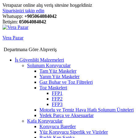
Verapazar online alış veriş sitesine hoşgeldiniz
Siparişinizi takip edin
Whatsapp:
+905064084042
İletişim:
05064084042
Vera Pazar
Departmana Göre Alışveriş
İş Güvenliği Malzemeleri
Solunum Koruyucular
Tam Yüz Maskeler
Yarım Yüz Maskeler
Gaz Buhar ve Toz Filtreleri
Toz Maskeleri
FFP1
FFP2
FFP3
Motorlu ve Temiz Hava Hatlı Solunum Üniteleri
Yedek Parça ve Aksesuarlar
Kafa Koruyucular
Koruyucu Baretler
Yüz Koruyucu Siperlik ve Vizörler
Başlık Kep Şapka