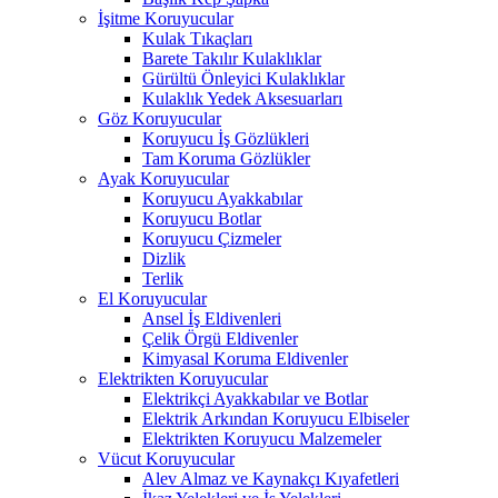
İşitme Koruyucular
Kulak Tıkaçları
Barete Takılır Kulaklıklar
Gürültü Önleyici Kulaklıklar
Kulaklık Yedek Aksesuarları
Göz Koruyucular
Koruyucu İş Gözlükleri
Tam Koruma Gözlükler
Ayak Koruyucular
Koruyucu Ayakkabılar
Koruyucu Botlar
Koruyucu Çizmeler
Dizlik
Terlik
El Koruyucular
Ansel İş Eldivenleri
Çelik Örgü Eldivenler
Kimyasal Koruma Eldivenler
Elektrikten Koruyucular
Elektrikçi Ayakkabılar ve Botlar
Elektrik Arkından Koruyucu Elbiseler
Elektrikten Koruyucu Malzemeler
Vücut Koruyucular
Alev Almaz ve Kaynakçı Kıyafetleri