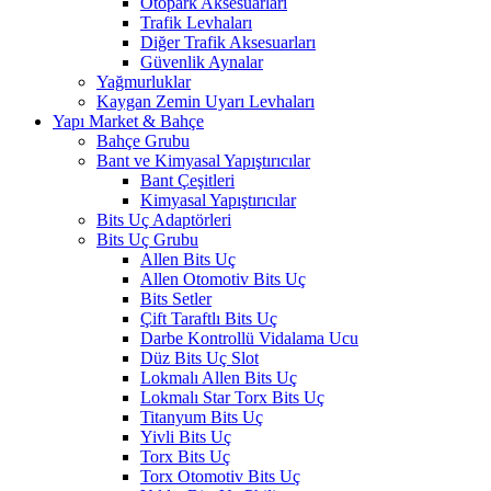
Otopark Aksesuarları
Trafik Levhaları
Diğer Trafik Aksesuarları
Güvenlik Aynalar
Yağmurluklar
Kaygan Zemin Uyarı Levhaları
Yapı Market & Bahçe
Bahçe Grubu
Bant ve Kimyasal Yapıştırıcılar
Bant Çeşitleri
Kimyasal Yapıştırıcılar
Bits Uç Adaptörleri
Bits Uç Grubu
Allen Bits Uç
Allen Otomotiv Bits Uç
Bits Setler
Çift Taraftlı Bits Uç
Darbe Kontrollü Vidalama Ucu
Düz Bits Uç Slot
Lokmalı Allen Bits Uç
Lokmalı Star Torx Bits Uç
Titanyum Bits Uç
Yivli Bits Uç
Torx Bits Uç
Torx Otomotiv Bits Uç