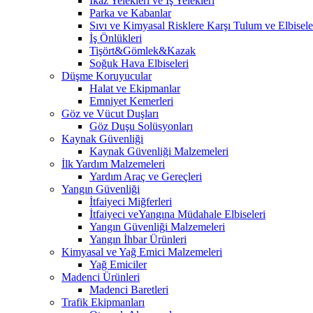
İkaz Yelekleri ve İş Yelekleri
Parka ve Kabanlar
Sıvı ve Kimyasal Risklere Karşı Tulum ve Elbisele
İş Önlükleri
Tişört&Gömlek&Kazak
Soğuk Hava Elbiseleri
Düşme Koruyucular
Halat ve Ekipmanlar
Emniyet Kemerleri
Göz ve Vücut Duşları
Göz Duşu Solüsyonları
Kaynak Güvenliği
Kaynak Güvenliği Malzemeleri
İlk Yardım Malzemeleri
Yardım Araç ve Gereçleri
Yangın Güvenliği
İtfaiyeci Miğferleri
İtfaiyeci veYangına Müdahale Elbiseleri
Yangın Güvenliği Malzemeleri
Yangın İhbar Ürünleri
Kimyasal ve Yağ Emici Malzemeleri
Yağ Emiciler
Madenci Ürünleri
Madenci Baretleri
Trafik Ekipmanları