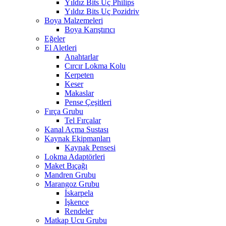
Yıldız Bits Uç Philips
Yıldız Bits Uç Pozidriv
Boya Malzemeleri
Boya Karıştırıcı
Eğeler
El Aletleri
Anahtarlar
Cırcır Lokma Kolu
Kerpeten
Keser
Makaslar
Pense Çeşitleri
Fırça Grubu
Tel Fırçalar
Kanal Açma Sustası
Kaynak Ekipmanları
Kaynak Pensesi
Lokma Adaptörleri
Maket Bıçağı
Mandren Grubu
Marangoz Grubu
İskarpela
İşkence
Rendeler
Matkap Ucu Grubu