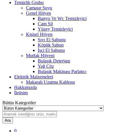
Temizlik Grubu
Çamaşır Suyu
Genel Hijyen
Banyo Ve Wc Temizleyici
Cam Sil
Yüzey Temizleyici
Kişisel Hijyen
Sıvı El Sabunu
Köpük Sabun
İşçi El Sabunu
Mutfak Hijyeni
Bulaşık Deterjanı
Yağ Çöz
Bulaşık Makinası Parlatıcı
Elektrik Malzemeleri
Makaralı Uzatma Kablosu
Hakkımızda
İletişim
Bütün Kategoriler
Ara
0