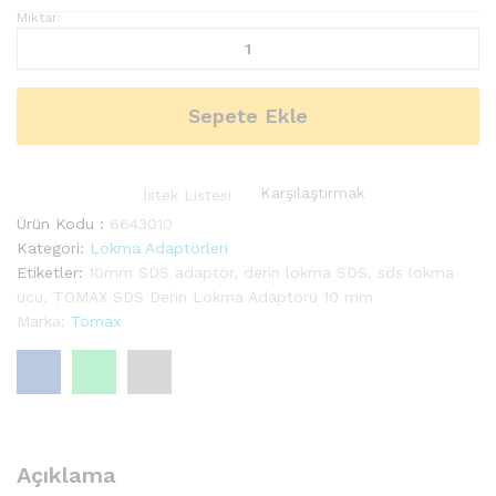
Miktar:
T
O
M
A
Sepete Ekle
X
S
D
Karşılaştırmak
S
İstek Listesi
D
Ürün Kodu :
6643010
e
Kategori:
Lokma Adaptörleri
r
Etiketler:
10mm SDS adaptör
,
derin lokma SDS
,
sds lokma
i
ucu
,
TOMAX SDS Derin Lokma Adaptörü 10 mm
n
Marka:
Tomax
L
o
k
m
a
A
Açıklama
d