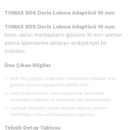
a
p
TOMAX SDS Derin Lokma Adaptörü 10 mm
t
ö
TOMAX SDS Derin Lokma Adaptörü 10 mm
,
r
kırıcı-delici matkapların gücünü 10 mm somun
ü
sıkma işlemlerine aktaran endüstriyel bir
1
0
üründür.
m
m
Öne Çıkan Bilgiler
q
u
SDS Plus Uyumu: Doğrudan matkabınıza takılarak tork
a
gücünü somuna kayıpsız bir şekilde iletir.
n
Derin Yuva Çözümü: Uzun saplamalar üzerindeki
t
somunların sıkılması ve sökülmesi için tasarlanmıştır.
i
t
Darbeye Dayanıklı: Yüksek dirençli alaşımlı çelikten
y
üretilmiştir, zorlu saha koşullarına uygundur.
Teknik Detay Tablosu