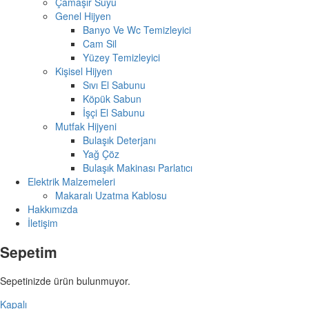
Çamaşır Suyu
Genel Hijyen
Banyo Ve Wc Temizleyici
Cam Sil
Yüzey Temizleyici
Kişisel Hijyen
Sıvı El Sabunu
Köpük Sabun
İşçi El Sabunu
Mutfak Hijyeni
Bulaşık Deterjanı
Yağ Çöz
Bulaşık Makinası Parlatıcı
Elektrik Malzemeleri
Makaralı Uzatma Kablosu
Hakkımızda
İletişim
Sepetim
Sepetinizde ürün bulunmuyor.
Kapalı