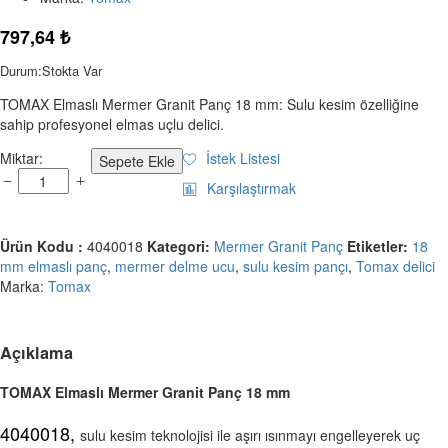
797,64
₺
Durum:
Stokta Var
TOMAX Elmaslı Mermer Granit Panç 18 mm: Sulu kesim özelliğine
sahip profesyonel elmas uçlu delici.
TOMAX
Miktar:
İstek Listesi
Sepete Ekle
Elmaslı
Karşılaştırmak
Mermer
Granit
Panç
Ürün Kodu :
4040018
Kategori:
Mermer Granit Panç
Etiketler:
18
18
mm elmaslı panç
,
mermer delme ucu
,
sulu kesim pançı
,
Tomax delici
mm
Marka:
Tomax
quantity
Açıklama
TOMAX Elmaslı Mermer Granit Panç 18 mm
4040018,
sulu kesim teknolojisi ile aşırı ısınmayı engelleyerek uç