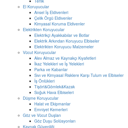
Terlik
El Koruyucular
Ansel İş Eldivenleri
Çelik Örgü Eldivenler
Kimyasal Koruma Eldivenler
Elektrikten Koruyucular
Elektrikçi Ayakkabılar ve Botlar
Elektrik Arkından Koruyucu Elbiseler
Elektrikten Koruyucu Malzemeler
Vücut Koruyucular
Alev Almaz ve Kaynakçı Kıyafetleri
İkaz Yelekleri ve İş Yelekleri
Parka ve Kabanlar
Sıvı ve Kimyasal Risklere Karşı Tulum ve Elbiseler
İş Önlükleri
Tişört&Gömlek&Kazak
Soğuk Hava Elbiseleri
Düşme Koruyucular
Halat ve Ekipmanlar
Emniyet Kemerleri
Göz ve Vücut Duşları
Göz Duşu Solüsyonları
Kaynak Güvenliği