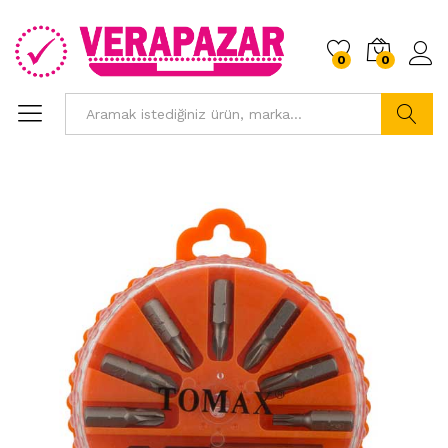
0
0
Ara