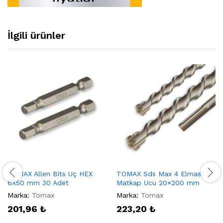
İlgili ürünler
TOMAX Allen Bits Uç HEX
TOMAX Sds Max 4 Elmaslı
6X50 mm 30 Adet
Matkap Ucu 20×200 mm
Marka:
Tomax
Marka:
Tomax
201,96
₺
223,20
₺