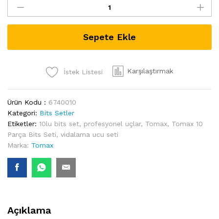
10
Parça
Bits
Sepete Ekle
Seti
quantity
Karşılaştırmak
İstek Listesi
Ürün Kodu :
6740010
Kategori:
Bits Setler
Etiketler:
10lu bits set
,
profesyonel uçlar
,
Tomax
,
Tomax 10
Parça Bits Seti
,
vidalama ucu seti
Marka:
Tomax
Açıklama