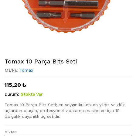
Tomax 10 Parça Bits Seti
Marka:
Tomax
115,20
₺
Durum:
Stokta Var
Tomax 10 Parça Bits Seti; en yaygın kullanılan yıldız ve düz
uçlardan oluşan, profesyonel vidalama makineleri için 10
parçalık dayanıklı uç setidir.
Miktar:
Tomax