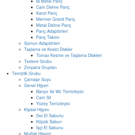
Bi Metal Panç
Cam Delme Panç
Karot Panç
Mermer Granit Panç
Metal Delme Panç
Panç Adaptörleri
Panç Takımı
Somun Adaptörleri
Taşlama ve Kesici Diskler
Tomax Kesme ve Taşlama Diskleri
Testere Grubu
Zımpara Grupları
Temizlik Grubu
Çamaşır Suyu
Genel Hijyen
Banyo Ve Wc Temizleyici
Cam Sil
Yüzey Temizleyici
Kişisel Hijyen
Sıvı El Sabunu
Köpük Sabun
İşçi El Sabunu
Mutfak Hijyeni