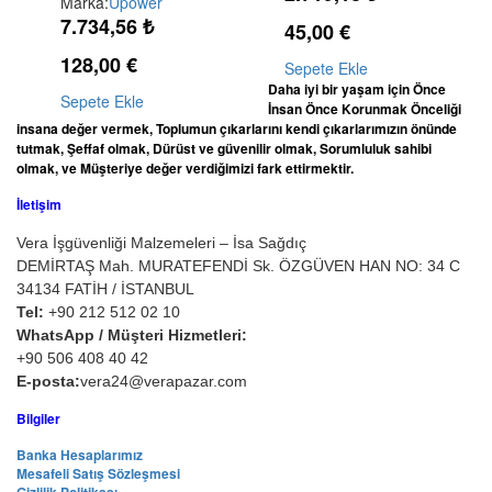
Marka:
Upower
7.734,56
₺
45,00
€
128,00
€
Sepete Ekle
Daha iyi bir yaşam için Önce
Sepete Ekle
İnsan Önce Korunmak Önceliği
insana değer vermek, Toplumun çıkarlarını kendi çıkarlarımızın önünde
tutmak, Şeffaf olmak, Dürüst ve güvenilir olmak, Sorumluluk sahibi
olmak, ve Müşteriye değer verdiğimizi fark ettirmektir.
İletişim
Vera İşgüvenliği Malzemeleri – İsa Sağdıç
DEMİRTAŞ Mah. MURATEFENDİ Sk. ÖZGÜVEN HAN NO: 34 C
34134 FATİH / İSTANBUL
Tel:
+90 212 512 02 10
WhatsApp / Müşteri Hizmetleri:
+90 506 408 40 42
E-posta:
vera24@verapazar.com
Bilgiler
Banka Hesaplarımız
Mesafeli Satış Sözleşmesi