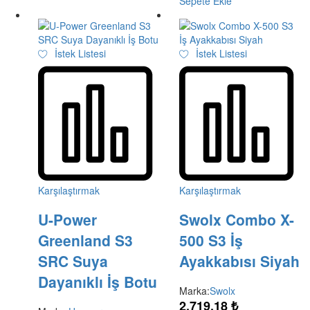
Sepete Ekle
İstek Listesi
İstek Listesi
Karşılaştırmak
Karşılaştırmak
U-Power
Swolx Combo X-
Greenland S3
500 S3 İş
SRC Suya
Ayakkabısı Siyah
Dayanıklı İş Botu
Marka:
Swolx
2.719,18
₺