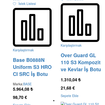
İstek Listesi
Karşılaştırmak
Karşılaştırmak
Over Guard GL
Base B0888N
110 S3 Kompozit
Uniform S3 HRO
ve Kevlar İş Botu
CI SRC İş Botu
1.310,04
₺
Marka:
BASE
21,68
€
5.964,08
₺
Sepete Ekle
98,70
€
Sepete Ekle