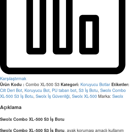
Karşılaştırmak
Ürün Kodu :
Combo XL-500 S3
Kategori:
Koruyucu Botlar
Etiketler:
Cilt Deri Bot
,
Koruyucu Bot
,
PU taban bot
,
S3 İş Botu
,
Swolx Combo
XL-500 S3 İş Botu
,
Swolx İş Güvenliği
,
Swolx XL-500
Marka:
Swolx
Açıklama
Swolx Combo XL-500 S3 İş Botu
Swolx Combo XL-500 S3 İş Botu
, ayak koruması amaçlı kullanım