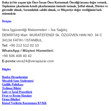
Daha iyi bir yaşam için Önce İnsan Önce Korunmak Önceliği insana değer vermek,
Toplumun çıkarlarını kendi çıkarlarımızın önünde tutmak, Şeffaf olmak, Dürüst ve
güvenilir olmak, Sorumluluk sahibi olmak, ve Müşteriye değer verdiğimizi fark
ettirmektir.
İletişim
Vera İşgüvenliği Malzemeleri – İsa Sağdıç
DEMİRTAŞ Mah. MURATEFENDİ Sk. ÖZGÜVEN HAN NO: 34 C
34134 FATİH / İSTANBUL
Tel:
+90 212 512 02 10
WhatsApp / Müşteri Hizmetleri:
+90 506 408 40 42
E-posta:
vera24@verapazar.com
Bilgiler
Banka Hesaplarımız
Mesafeli Satış Sözleşmesi
Gizlilik Politikası
Teslimat Bilgisi
İade ve İptal Prosedürü
Fiyat ve Resim Hataları
Firma Bilgileri
Kişisel Verilerin Korunması KVKK