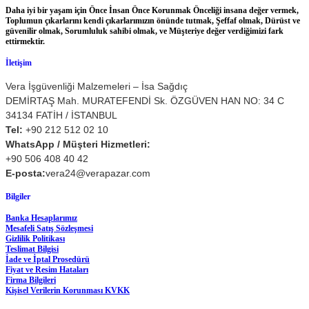
Daha iyi bir yaşam için Önce İnsan Önce Korunmak Önceliği insana değer vermek,
Toplumun çıkarlarını kendi çıkarlarımızın önünde tutmak, Şeffaf olmak, Dürüst ve
güvenilir olmak, Sorumluluk sahibi olmak, ve Müşteriye değer verdiğimizi fark
ettirmektir.
İletişim
Vera İşgüvenliği Malzemeleri – İsa Sağdıç
DEMİRTAŞ Mah. MURATEFENDİ Sk. ÖZGÜVEN HAN NO: 34 C
34134 FATİH / İSTANBUL
Tel:
+90 212 512 02 10
WhatsApp / Müşteri Hizmetleri:
+90 506 408 40 42
E-posta:
vera24@verapazar.com
Bilgiler
Banka Hesaplarımız
Mesafeli Satış Sözleşmesi
Gizlilik Politikası
Teslimat Bilgisi
İade ve İptal Prosedürü
Fiyat ve Resim Hataları
Firma Bilgileri
Kişisel Verilerin Korunması KVKK