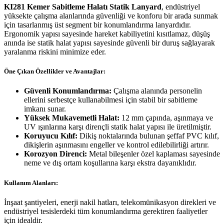
KI281 Kemer Sabitleme Halatı Statik Lanyard
, endüstriyel
yüksekte çalışma alanlarında güvenliği ve konforu bir arada sunmak
için tasarlanmış üst segment bir konumlandırma lanyardıdır.
Ergonomik yapısı sayesinde hareket kabiliyetini kısıtlamaz, düşüş
anında ise statik halat yapısı sayesinde güvenli bir duruş sağlayarak
yaralanma riskini minimize eder.
Öne Çıkan Özellikler ve Avantajlar:
Güvenli Konumlandırma:
Çalışma alanında personelin
ellerini serbestçe kullanabilmesi için stabil bir sabitleme
imkanı sunar.
Yüksek Mukavemetli Halat:
12 mm çapında, aşınmaya ve
UV ışınlarına karşı dirençli statik halat yapısı ile üretilmiştir.
Koruyucu Kılıf:
Dikiş noktalarında bulunan şeffaf PVC kılıf,
dikişlerin aşınmasını engeller ve kontrol edilebilirliği artırır.
Korozyon Direnci:
Metal bileşenler özel kaplaması sayesinde
neme ve dış ortam koşullarına karşı ekstra dayanıklıdır.
Kullanım Alanları:
İnşaat şantiyeleri, enerji nakil hatları, telekomünikasyon direkleri ve
endüstriyel tesislerdeki tüm konumlandırma gerektiren faaliyetler
için idealdir.