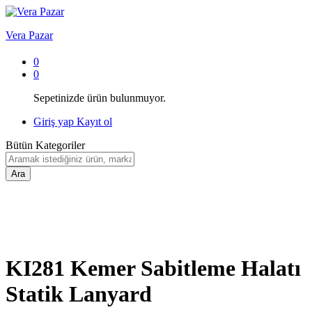
Vera Pazar
0
0
Sepetinizde ürün bulunmuyor.
Giriş yap
Kayıt ol
Bütün Kategoriler
Ara
KI281 Kemer Sabitleme Halatı
Statik Lanyard