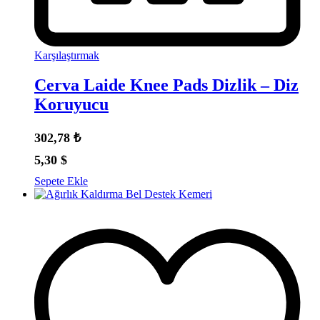
Karşılaştırmak
Cerva Laide Knee Pads Dizlik – Diz
Koruyucu
302,78
₺
5,30
$
Sepete Ekle