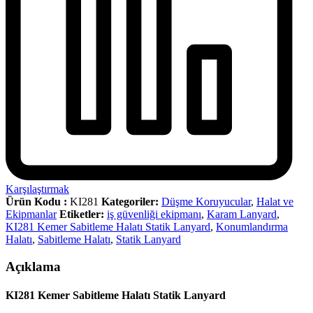
Karşılaştırmak
Ürün Kodu :
KI281
Kategoriler:
Düşme Koruyucular
,
Halat ve
Ekipmanlar
Etiketler:
iş güvenliği ekipmanı
,
Karam Lanyard
,
KI281 Kemer Sabitleme Halatı Statik Lanyard
,
Konumlandırma
Halatı
,
Sabitleme Halatı
,
Statik Lanyard
Açıklama
KI281 Kemer Sabitleme Halatı Statik Lanyard