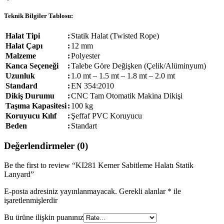
Teknik Bilgiler Tablosu:
Halat Tipi
:
Statik Halat (Twisted Rope)
Halat Çapı
:
12 mm
Malzeme
:
Polyester
Kanca Seçeneği
:
Talebe Göre Değişken (Çelik/Alüminyum)
Uzunluk
:
1.0 mt – 1.5 mt – 1.8 mt – 2.0 mt
Standard
:
EN 354:2010
Dikiş Durumu
:
CNC Tam Otomatik Makina Dikişi
Taşıma Kapasitesi
:
100 kg
Koruyucu Kılıf
:
Şeffaf PVC Koruyucu
Beden
:
Standart
Değerlendirmeler (0)
Be the first to review “KI281 Kemer Sabitleme Halatı Statik
Lanyard”
E-posta adresiniz yayınlanmayacak.
Gerekli alanlar
*
ile
işaretlenmişlerdir
Bu ürüne ilişkin puanınız