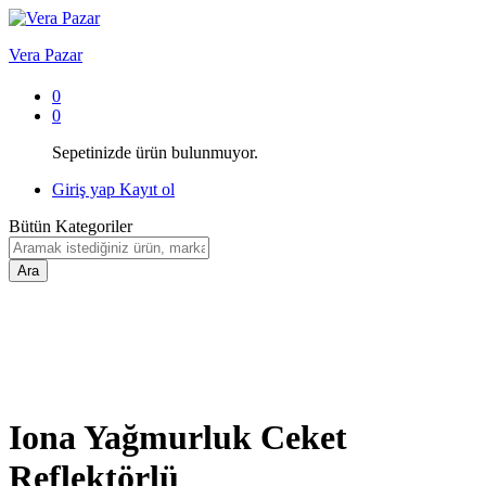
Vera Pazar
0
0
Sepetinizde ürün bulunmuyor.
Giriş yap
Kayıt ol
Bütün Kategoriler
Ara
Iona Yağmurluk Ceket
Reflektörlü