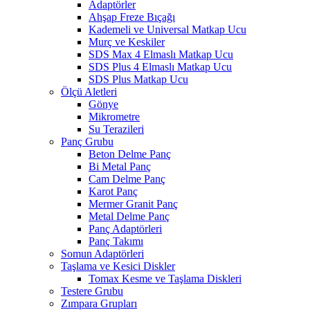
Adaptörler
Ahşap Freze Bıçağı
Kademeli ve Universal Matkap Ucu
Murç ve Keskiler
SDS Max 4 Elmaslı Matkap Ucu
SDS Plus 4 Elmaslı Matkap Ucu
SDS Plus Matkap Ucu
Ölçü Aletleri
Gönye
Mikrometre
Su Terazileri
Panç Grubu
Beton Delme Panç
Bi Metal Panç
Cam Delme Panç
Karot Panç
Mermer Granit Panç
Metal Delme Panç
Panç Adaptörleri
Panç Takımı
Somun Adaptörleri
Taşlama ve Kesici Diskler
Tomax Kesme ve Taşlama Diskleri
Testere Grubu
Zımpara Grupları