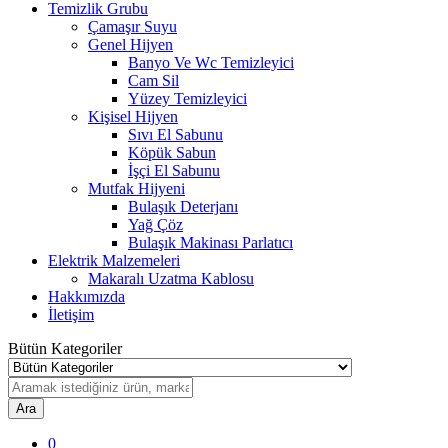
Temizlik Grubu
Çamaşır Suyu
Genel Hijyen
Banyo Ve Wc Temizleyici
Cam Sil
Yüzey Temizleyici
Kişisel Hijyen
Sıvı El Sabunu
Köpük Sabun
İşçi El Sabunu
Mutfak Hijyeni
Bulaşık Deterjanı
Yağ Çöz
Bulaşık Makinası Parlatıcı
Elektrik Malzemeleri
Makaralı Uzatma Kablosu
Hakkımızda
İletişim
Bütün Kategoriler
Ara
0