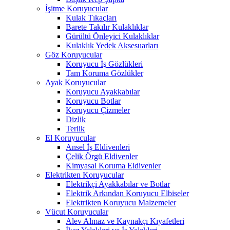
İşitme Koruyucular
Kulak Tıkaçları
Barete Takılır Kulaklıklar
Gürültü Önleyici Kulaklıklar
Kulaklık Yedek Aksesuarları
Göz Koruyucular
Koruyucu İş Gözlükleri
Tam Koruma Gözlükler
Ayak Koruyucular
Koruyucu Ayakkabılar
Koruyucu Botlar
Koruyucu Çizmeler
Dizlik
Terlik
El Koruyucular
Ansel İş Eldivenleri
Çelik Örgü Eldivenler
Kimyasal Koruma Eldivenler
Elektrikten Koruyucular
Elektrikçi Ayakkabılar ve Botlar
Elektrik Arkından Koruyucu Elbiseler
Elektrikten Koruyucu Malzemeler
Vücut Koruyucular
Alev Almaz ve Kaynakçı Kıyafetleri