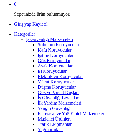
0
Sepetinizde ürün bulunmuyor.
Giriş yap
Kayıt ol
Kategoriler
İş Güvenliği Malzemeleri
Solunum Koruyucular
Kafa Koruyucular
İşitme Koruyucular
Göz Koruyucular
Ayak Koruyucular
El Koruyucular
Elektrikten Koruyucular
Vücut Koruyucular
Düşme Koruyucular
Göz ve Vücut Duşları
İş Güvenliği Levhaları
İlk Yardım Malzemeleri
Yangın Güvenliği
Kimyasal ve Yağ Emici Malzemeleri
Madenci Ürünleri
Trafik Ekipmanları
Yağmurluklar