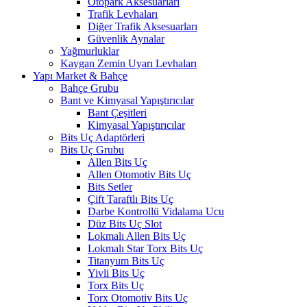
Otopark Aksesuarları
Trafik Levhaları
Diğer Trafik Aksesuarları
Güvenlik Aynalar
Yağmurluklar
Kaygan Zemin Uyarı Levhaları
Yapı Market & Bahçe
Bahçe Grubu
Bant ve Kimyasal Yapıştırıcılar
Bant Çeşitleri
Kimyasal Yapıştırıcılar
Bits Uç Adaptörleri
Bits Uç Grubu
Allen Bits Uç
Allen Otomotiv Bits Uç
Bits Setler
Çift Taraftlı Bits Uç
Darbe Kontrollü Vidalama Ucu
Düz Bits Uç Slot
Lokmalı Allen Bits Uç
Lokmalı Star Torx Bits Uç
Titanyum Bits Uç
Yivli Bits Uç
Torx Bits Uç
Torx Otomotiv Bits Uç