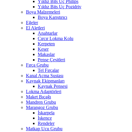
Yıldız Bits Uç Philips
Yıldız Bits Uç Pozidriv
Boya Malzemeleri
Boya Karıştırıcı
Eğeler
El Aletleri
Anahtarlar
Cırcır Lokma Kolu
Kerpeten
Keser
Makaslar
Pense Çeşitleri
Fırça Grubu
Tel Fırçalar
Kanal Açma Sustası
Kaynak Ekipmanları
Kaynak Pensesi
Lokma Adaptörleri
Maket Bıçağı
Mandren Grubu
Marangoz Grubu
İskarpela
İşkence
Rendeler
Matkap Ucu Grubu