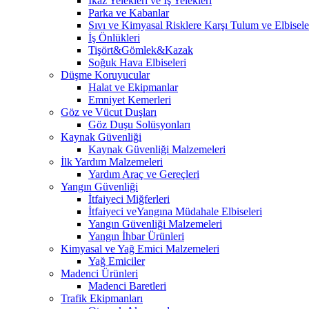
İkaz Yelekleri ve İş Yelekleri
Parka ve Kabanlar
Sıvı ve Kimyasal Risklere Karşı Tulum ve Elbisele
İş Önlükleri
Tişört&Gömlek&Kazak
Soğuk Hava Elbiseleri
Düşme Koruyucular
Halat ve Ekipmanlar
Emniyet Kemerleri
Göz ve Vücut Duşları
Göz Duşu Solüsyonları
Kaynak Güvenliği
Kaynak Güvenliği Malzemeleri
İlk Yardım Malzemeleri
Yardım Araç ve Gereçleri
Yangın Güvenliği
İtfaiyeci Miğferleri
İtfaiyeci veYangına Müdahale Elbiseleri
Yangın Güvenliği Malzemeleri
Yangın İhbar Ürünleri
Kimyasal ve Yağ Emici Malzemeleri
Yağ Emiciler
Madenci Ürünleri
Madenci Baretleri
Trafik Ekipmanları