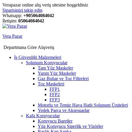
Verapazar online alış veriş sitesine hoşgeldiniz
Siparişinizi takip edin
Whatsapp:
+905064084042
İletişim:
05064084042
Vera Pazar
Departmana Göre Alışveriş
İş Güvenliği Malzemeleri
Solunum Koruyucular
Tam Yüz Maskeler
Yarım Yüz Maskeler
Gaz Buhar ve Toz Filtreleri
Toz Maskeleri
FFP1
FFP2
FFP3
Motorlu ve Temiz Hava Hatlı Solunum Üniteleri
Yedek Parça ve Aksesuarlar
Kafa Koruyucular
Koruyucu Baretler
Yüz Koruyucu Siperlik ve Vizörler
Başlık Kep Şapka