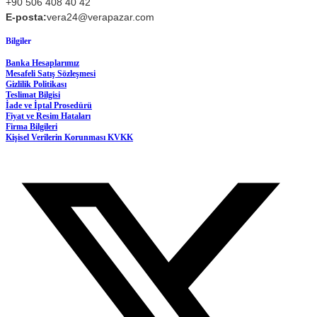
+90 506 408 40 42
E-posta:
vera24@verapazar.com
Bilgiler
Banka Hesaplarımız
Mesafeli Satış Sözleşmesi
Gizlilik Politikası
Teslimat Bilgisi
İade ve İptal Prosedürü
Fiyat ve Resim Hataları
Firma Bilgileri
Kişisel Verilerin Korunması KVKK