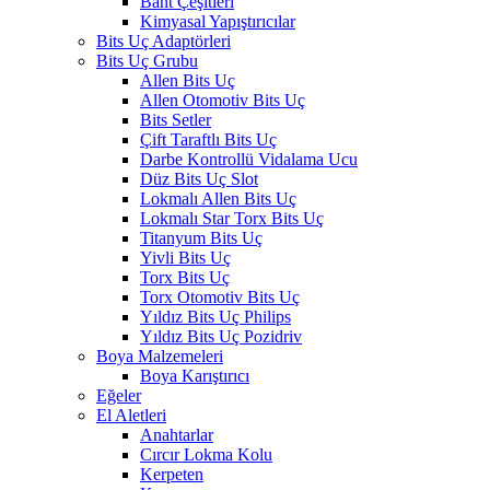
Bant Çeşitleri
Kimyasal Yapıştırıcılar
Bits Uç Adaptörleri
Bits Uç Grubu
Allen Bits Uç
Allen Otomotiv Bits Uç
Bits Setler
Çift Taraftlı Bits Uç
Darbe Kontrollü Vidalama Ucu
Düz Bits Uç Slot
Lokmalı Allen Bits Uç
Lokmalı Star Torx Bits Uç
Titanyum Bits Uç
Yivli Bits Uç
Torx Bits Uç
Torx Otomotiv Bits Uç
Yıldız Bits Uç Philips
Yıldız Bits Uç Pozidriv
Boya Malzemeleri
Boya Karıştırıcı
Eğeler
El Aletleri
Anahtarlar
Cırcır Lokma Kolu
Kerpeten