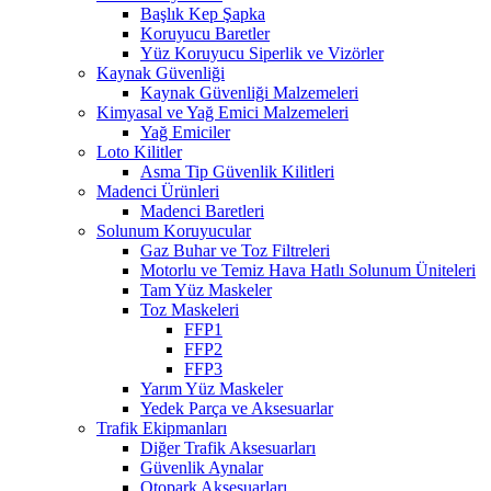
Başlık Kep Şapka
Koruyucu Baretler
Yüz Koruyucu Siperlik ve Vizörler
Kaynak Güvenliği
Kaynak Güvenliği Malzemeleri
Kimyasal ve Yağ Emici Malzemeleri
Yağ Emiciler
Loto Kilitler
Asma Tip Güvenlik Kilitleri
Madenci Ürünleri
Madenci Baretleri
Solunum Koruyucular
Gaz Buhar ve Toz Filtreleri
Motorlu ve Temiz Hava Hatlı Solunum Üniteleri
Tam Yüz Maskeler
Toz Maskeleri
FFP1
FFP2
FFP3
Yarım Yüz Maskeler
Yedek Parça ve Aksesuarlar
Trafik Ekipmanları
Diğer Trafik Aksesuarları
Güvenlik Aynalar
Otopark Aksesuarları