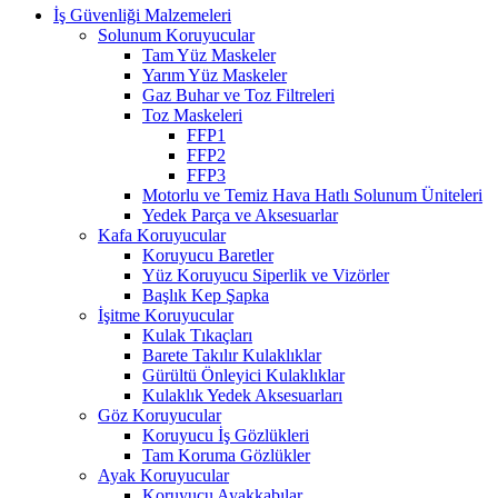
İş Güvenliği Malzemeleri
Solunum Koruyucular
Tam Yüz Maskeler
Yarım Yüz Maskeler
Gaz Buhar ve Toz Filtreleri
Toz Maskeleri
FFP1
FFP2
FFP3
Motorlu ve Temiz Hava Hatlı Solunum Üniteleri
Yedek Parça ve Aksesuarlar
Kafa Koruyucular
Koruyucu Baretler
Yüz Koruyucu Siperlik ve Vizörler
Başlık Kep Şapka
İşitme Koruyucular
Kulak Tıkaçları
Barete Takılır Kulaklıklar
Gürültü Önleyici Kulaklıklar
Kulaklık Yedek Aksesuarları
Göz Koruyucular
Koruyucu İş Gözlükleri
Tam Koruma Gözlükler
Ayak Koruyucular
Koruyucu Ayakkabılar