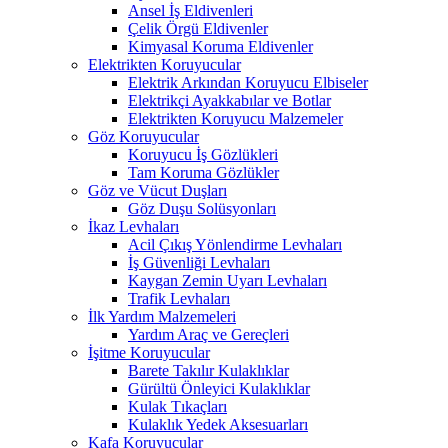
Ansel İş Eldivenleri
Çelik Örgü Eldivenler
Kimyasal Koruma Eldivenler
Elektrikten Koruyucular
Elektrik Arkından Koruyucu Elbiseler
Elektrikçi Ayakkabılar ve Botlar
Elektrikten Koruyucu Malzemeler
Göz Koruyucular
Koruyucu İş Gözlükleri
Tam Koruma Gözlükler
Göz ve Vücut Duşları
Göz Duşu Solüsyonları
İkaz Levhaları
Acil Çıkış Yönlendirme Levhaları
İş Güvenliği Levhaları
Kaygan Zemin Uyarı Levhaları
Trafik Levhaları
İlk Yardım Malzemeleri
Yardım Araç ve Gereçleri
İşitme Koruyucular
Barete Takılır Kulaklıklar
Gürültü Önleyici Kulaklıklar
Kulak Tıkaçları
Kulaklık Yedek Aksesuarları
Kafa Koruyucular