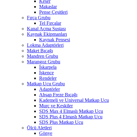
Keser
Makaslar
Pense Çeşitleri
Fırça Grubu
Tel Fırçalar
Kanal Açma Sustası
Kaynak Ekipmanları
Kaynak Pensesi
Lokma Adaptörleri
Maket Bıçağı
Mandren Grubu
Marangoz Grubu
İskarpela
İşkence
Rendeler
Matkap Ucu Grubu
Adaptörler
Ahşap Freze Bıçağı
Kademeli ve Universal Matkap Ucu
Murç ve Keskiler
SDS Max 4 Elmaslı Matkap Ucu
SDS Plus 4 Elmaslı Matkap Ucu
SDS Plus Matkap Ucu
Ölçü Aletleri
Gönye