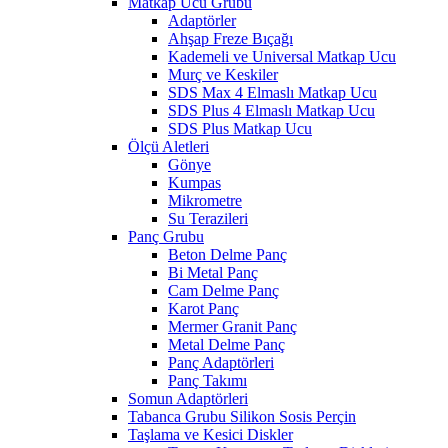
Matkap Ucu Grubu
Adaptörler
Ahşap Freze Bıçağı
Kademeli ve Universal Matkap Ucu
Murç ve Keskiler
SDS Max 4 Elmaslı Matkap Ucu
SDS Plus 4 Elmaslı Matkap Ucu
SDS Plus Matkap Ucu
Ölçü Aletleri
Gönye
Kumpas
Mikrometre
Su Terazileri
Panç Grubu
Beton Delme Panç
Bi Metal Panç
Cam Delme Panç
Karot Panç
Mermer Granit Panç
Metal Delme Panç
Panç Adaptörleri
Panç Takımı
Somun Adaptörleri
Tabanca Grubu Silikon Sosis Perçin
Taşlama ve Kesici Diskler