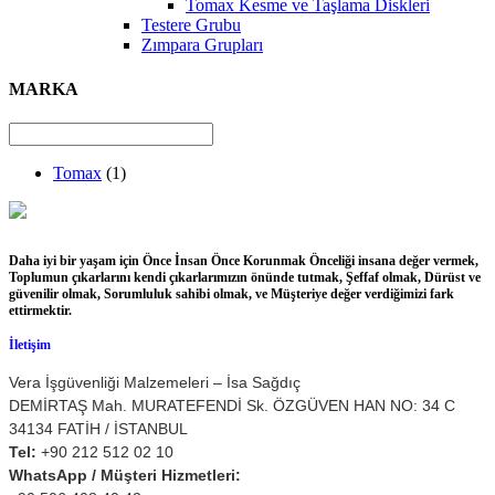
Tomax Kesme ve Taşlama Diskleri
Testere Grubu
Zımpara Grupları
MARKA
Tomax
(1)
Daha iyi bir yaşam için Önce İnsan Önce Korunmak Önceliği insana değer vermek,
Toplumun çıkarlarını kendi çıkarlarımızın önünde tutmak, Şeffaf olmak, Dürüst ve
güvenilir olmak, Sorumluluk sahibi olmak, ve Müşteriye değer verdiğimizi fark
ettirmektir.
İletişim
Vera İşgüvenliği Malzemeleri – İsa Sağdıç
DEMİRTAŞ Mah. MURATEFENDİ Sk. ÖZGÜVEN HAN NO: 34 C
34134 FATİH / İSTANBUL
Tel:
+90 212 512 02 10
WhatsApp / Müşteri Hizmetleri: