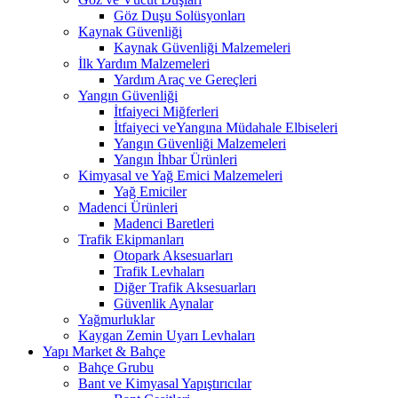
Göz Duşu Solüsyonları
Kaynak Güvenliği
Kaynak Güvenliği Malzemeleri
İlk Yardım Malzemeleri
Yardım Araç ve Gereçleri
Yangın Güvenliği
İtfaiyeci Miğferleri
İtfaiyeci veYangına Müdahale Elbiseleri
Yangın Güvenliği Malzemeleri
Yangın İhbar Ürünleri
Kimyasal ve Yağ Emici Malzemeleri
Yağ Emiciler
Madenci Ürünleri
Madenci Baretleri
Trafik Ekipmanları
Otopark Aksesuarları
Trafik Levhaları
Diğer Trafik Aksesuarları
Güvenlik Aynalar
Yağmurluklar
Kaygan Zemin Uyarı Levhaları
Yapı Market & Bahçe
Bahçe Grubu
Bant ve Kimyasal Yapıştırıcılar