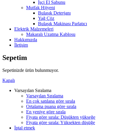
İşçi El Sabunu
Mutfak Hijyeni
Bulaşık Deterjanı
Yağ Çöz
Bulaşık Makinası Parlatıcı
Elektrik Malzemeleri
Makaralı Uzatma Kablosu
Hakkımızda
İletişim
Sepetim
Sepetinizde ürün bulunmuyor.
Kapalı
Varsayılan Sıralama
Varsayılan Sıralama
En çok satılana göre sırala
Ortalama puana göre sırala
En yeniye göre sırala
Fiyata göre sırala: Düşükten yükseğe
Fiyata göre sırala: Yüksekten düşüğe
İptal etmek