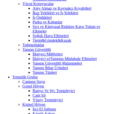
Vücut Koruyucular
Alev Almaz ve Kaynakçı Kıyafetleri
İkaz Yelekleri ve İş Yelekleri
İş Önlükleri
Parka ve Kabanlar
Sıvı ve Kimyasal Risklere Karşı Tulum ve
Elbiseler
Soğuk Hava Elbiseleri
Tişört&Gömlek&Kazak
Yağmurluklar
Yangın Güvenliği
İtfaiyeci Miğferleri
İtfaiyeci veYangına Müdahale Elbiseleri
Yangın Güvenliği Malzemeleri
Yangın İhbar Ürünleri
Yangın Tüpleri
Temizlik Grubu
Çamaşır Suyu
Genel Hijyen
Banyo Ve Wc Temizleyici
Cam Sil
Yüzey Temizleyici
Kişisel Hijyen
İşçi El Sabunu
Köpük Sabun