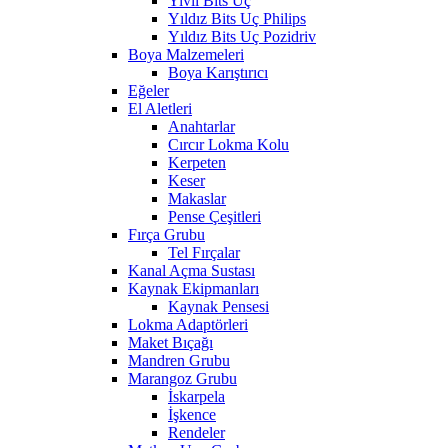
Yivli Bits Uç
Yıldız Bits Uç Philips
Yıldız Bits Uç Pozidriv
Boya Malzemeleri
Boya Karıştırıcı
Eğeler
El Aletleri
Anahtarlar
Cırcır Lokma Kolu
Kerpeten
Keser
Makaslar
Pense Çeşitleri
Fırça Grubu
Tel Fırçalar
Kanal Açma Sustası
Kaynak Ekipmanları
Kaynak Pensesi
Lokma Adaptörleri
Maket Bıçağı
Mandren Grubu
Marangoz Grubu
İskarpela
İşkence
Rendeler