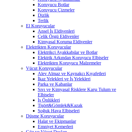
Koruyucu Botlar
Koruyucu Çizmeler
Dizlik
Terlik
El Koruyucular
Ansel İş Eldivenleri
Çelik Örgü Eldivenler
Kimyasal Koruma Eldivenler
Elektrikten Koruyucular
Elektrikçi Ayakkabılar ve Botlar
Elektrik Arkından Koruyucu Elbiseler
Elektrikten Koruyucu Malzemeler
Vücut Koruyucular
Alev Almaz ve Kaynakçı Kıyafetleri
İkaz Yelekleri ve İş Yelekleri
Parka ve Kabanlar
Sıvı ve Kimyasal Risklere Karşı Tulum ve
Elbiseler
İş Önlükleri
Tişört&Gömlek&Kazak
Soğuk Hava Elbiseleri
Düşme Koruyucular
Halat ve Ekipmanlar
Emniyet Kemerleri
Göz ve Vücut Duşları