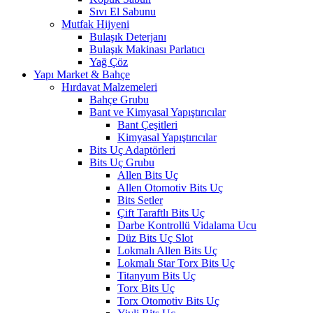
Sıvı El Sabunu
Mutfak Hijyeni
Bulaşık Deterjanı
Bulaşık Makinası Parlatıcı
Yağ Çöz
Yapı Market & Bahçe
Hırdavat Malzemeleri
Bahçe Grubu
Bant ve Kimyasal Yapıştırıcılar
Bant Çeşitleri
Kimyasal Yapıştırıcılar
Bits Uç Adaptörleri
Bits Uç Grubu
Allen Bits Uç
Allen Otomotiv Bits Uç
Bits Setler
Çift Taraftlı Bits Uç
Darbe Kontrollü Vidalama Ucu
Düz Bits Uç Slot
Lokmalı Allen Bits Uç
Lokmalı Star Torx Bits Uç
Titanyum Bits Uç
Torx Bits Uç
Torx Otomotiv Bits Uç