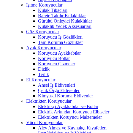
İşitme Koruyucular
Kulak Tıkaçları
Barete Takılır Kulaklıklar
Gürültü Önleyici Kulaklıklar
Kulaklık Yedek Aksesuarları
Göz Koruyucular
Koruyucu İş Gözlükleri
Tam Koruma Gözlükler
Ayak Koruyucular
Koruyucu Ayakkabılar
Koruyucu Botlar
Koruyucu Çizmeler
Dizlik
Terlik
El Koruyucular
Ansel İş Eldivenleri
Çelik Örgü Eldivenler
Kimyasal Koruma Eldivenler
Elektrikten Koruyucular
Elektrikçi Ayakkabılar ve Botlar
Elektrik Arkından Koruyucu Elbiseler
Elektrikten Koruyucu Malzemeler
Vücut Koruyucular
Alev Almaz ve Kaynakçı Kıyafetleri