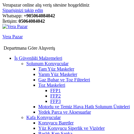
Verapazar online alış veriş sitesine hoşgeldiniz
Siparişinizi takip edin
Whatsapp:
+905064084042
İletişim:
05064084042
Vera Pazar
Departmana Göre Alışveriş
İş Güvenliği Malzemeleri
Solunum Koruyucular
Tam Yüz Maskeler
Yarım Yüz Maskeler
Gaz Buhar ve Toz Filtreleri
Toz Maskeleri
FFP1
FFP2
FFP3
Motorlu ve Temiz Hava Hatlı Solunum Üniteleri
Yedek Parça ve Aksesuarlar
Kafa Koruyucular
Koruyucu Baretler
Yüz Koruyucu Siperlik ve Vizörler
Başlık Kep Şapka