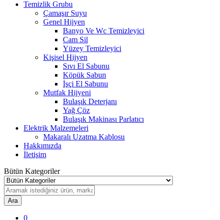
Temizlik Grubu
Çamaşır Suyu
Genel Hijyen
Banyo Ve Wc Temizleyici
Cam Sil
Yüzey Temizleyici
Kişisel Hijyen
Sıvı El Sabunu
Köpük Sabun
İşçi El Sabunu
Mutfak Hijyeni
Bulaşık Deterjanı
Yağ Çöz
Bulaşık Makinası Parlatıcı
Elektrik Malzemeleri
Makaralı Uzatma Kablosu
Hakkımızda
İletişim
Bütün Kategoriler
Ara
0