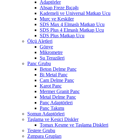
Adaptörler
Ahşap Freze Bıçağı
Kademeli ve Universal Matkap Ucu
Murç ve Keskiler
SDS Max 4 Elmaslı Matkap Ucu
SDS Plus 4 Elmaslı Matkap Ucu
SDS Plus Matkap Ucu
Ölçü Aletleri
Gönye
Mikrometre
Su Terazileri
Panç Grubu
Beton Delme Panç
Bi Metal Panç
Cam Delme Panç
Karot Panç
Mermer Granit Panç
Metal Delme Panç
Panç Adaptörleri
Panç Takımı
Somun Adaptörleri
Taşlama ve Kesici Diskler
Tomax Kesme ve Taşlama Diskleri
Testere Grubu
Zımpara Grupları