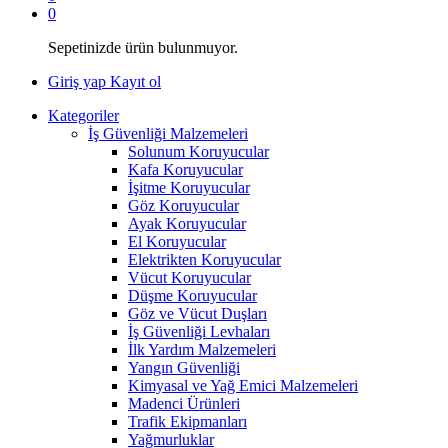
0
Sepetinizde ürün bulunmuyor.
Giriş yap
Kayıt ol
Kategoriler
İş Güvenliği Malzemeleri
Solunum Koruyucular
Kafa Koruyucular
İşitme Koruyucular
Göz Koruyucular
Ayak Koruyucular
El Koruyucular
Elektrikten Koruyucular
Vücut Koruyucular
Düşme Koruyucular
Göz ve Vücut Duşları
İş Güvenliği Levhaları
İlk Yardım Malzemeleri
Yangın Güvenliği
Kimyasal ve Yağ Emici Malzemeleri
Madenci Ürünleri
Trafik Ekipmanları
Yağmurluklar