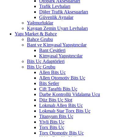
Otopark Aksesuarları
Trafik Levhaları
Diğer Trafik Aksesuarları
Güvenlik Aynalar
Yağmurluklar
Kaygan Zemin Uyarı Levhaları
Yapı Market & Bahçe
Bahçe Grubu
Bant ve Kimyasal Yapıştırıcılar
Bant Çeşitleri
Kimyasal Yapıştırıcılar
Bits Uç Adaptörleri
Bits Uç Grubu
Allen Bits Uç
Allen Otomotiv Bits Uç
Bits Setler
Çift Taraftlı Bits Uç
Darbe Kontrollü Vidalama Ucu
Düz Bits Uç Slot
Lokmalı Allen Bits Uç
Lokmalı Star Torx Bits Uç
Titanyum Bits Uç
Yivli Bits Uç
Torx Bits Uç
Torx Otomotiv Bits Uç