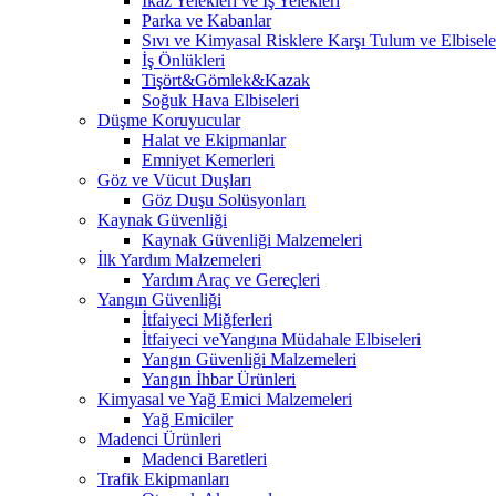
İkaz Yelekleri ve İş Yelekleri
Parka ve Kabanlar
Sıvı ve Kimyasal Risklere Karşı Tulum ve Elbisele
İş Önlükleri
Tişört&Gömlek&Kazak
Soğuk Hava Elbiseleri
Düşme Koruyucular
Halat ve Ekipmanlar
Emniyet Kemerleri
Göz ve Vücut Duşları
Göz Duşu Solüsyonları
Kaynak Güvenliği
Kaynak Güvenliği Malzemeleri
İlk Yardım Malzemeleri
Yardım Araç ve Gereçleri
Yangın Güvenliği
İtfaiyeci Miğferleri
İtfaiyeci veYangına Müdahale Elbiseleri
Yangın Güvenliği Malzemeleri
Yangın İhbar Ürünleri
Kimyasal ve Yağ Emici Malzemeleri
Yağ Emiciler
Madenci Ürünleri
Madenci Baretleri
Trafik Ekipmanları