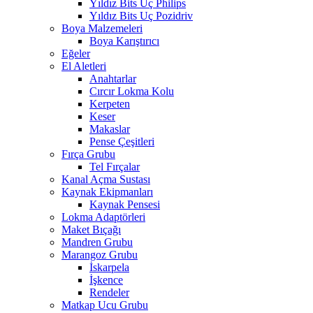
Yıldız Bits Uç Philips
Yıldız Bits Uç Pozidriv
Boya Malzemeleri
Boya Karıştırıcı
Eğeler
El Aletleri
Anahtarlar
Cırcır Lokma Kolu
Kerpeten
Keser
Makaslar
Pense Çeşitleri
Fırça Grubu
Tel Fırçalar
Kanal Açma Sustası
Kaynak Ekipmanları
Kaynak Pensesi
Lokma Adaptörleri
Maket Bıçağı
Mandren Grubu
Marangoz Grubu
İskarpela
İşkence
Rendeler
Matkap Ucu Grubu