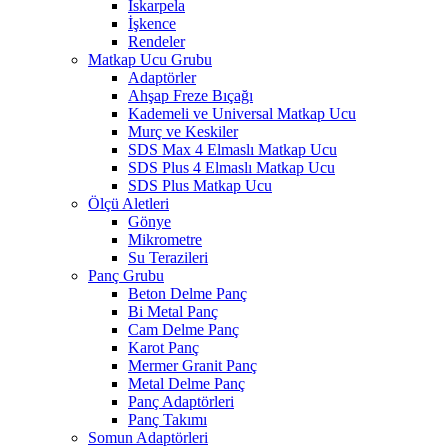
İskarpela
İşkence
Rendeler
Matkap Ucu Grubu
Adaptörler
Ahşap Freze Bıçağı
Kademeli ve Universal Matkap Ucu
Murç ve Keskiler
SDS Max 4 Elmaslı Matkap Ucu
SDS Plus 4 Elmaslı Matkap Ucu
SDS Plus Matkap Ucu
Ölçü Aletleri
Gönye
Mikrometre
Su Terazileri
Panç Grubu
Beton Delme Panç
Bi Metal Panç
Cam Delme Panç
Karot Panç
Mermer Granit Panç
Metal Delme Panç
Panç Adaptörleri
Panç Takımı
Somun Adaptörleri