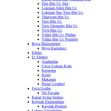
Düz Bits Uç Slot
Lokmalı Allen Bits Uç
Lokmalı Star Torx Bits Uç
Titanyum Bits Uç
Torx Bits Uç
Torx Otomotiv Bits Uç
Yivli Bits Uç
Yıldız Bits Uç Philips
Yıldız Bits Uç Pozidriv
Boya Malzemeleri
Boya Karıştırıcı
Eğeler
El Aletleri
Anahtarlar
Cırcır Lokma Kolu
Kerpeten
Keser
Makaslar
Pense Çeşitleri
Fırça Grubu
Tel Fırçalar
Kanal Açma Sustası
Kaynak Ekipmanları
Kaynak Pensesi
Lokma Adaptörleri