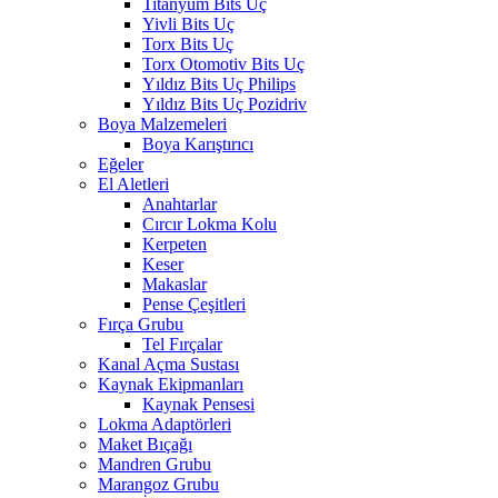
Titanyum Bits Uç
Yivli Bits Uç
Torx Bits Uç
Torx Otomotiv Bits Uç
Yıldız Bits Uç Philips
Yıldız Bits Uç Pozidriv
Boya Malzemeleri
Boya Karıştırıcı
Eğeler
El Aletleri
Anahtarlar
Cırcır Lokma Kolu
Kerpeten
Keser
Makaslar
Pense Çeşitleri
Fırça Grubu
Tel Fırçalar
Kanal Açma Sustası
Kaynak Ekipmanları
Kaynak Pensesi
Lokma Adaptörleri
Maket Bıçağı
Mandren Grubu
Marangoz Grubu