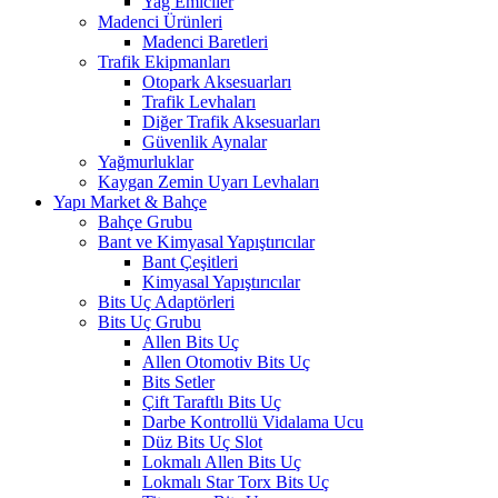
Yağ Emiciler
Madenci Ürünleri
Madenci Baretleri
Trafik Ekipmanları
Otopark Aksesuarları
Trafik Levhaları
Diğer Trafik Aksesuarları
Güvenlik Aynalar
Yağmurluklar
Kaygan Zemin Uyarı Levhaları
Yapı Market & Bahçe
Bahçe Grubu
Bant ve Kimyasal Yapıştırıcılar
Bant Çeşitleri
Kimyasal Yapıştırıcılar
Bits Uç Adaptörleri
Bits Uç Grubu
Allen Bits Uç
Allen Otomotiv Bits Uç
Bits Setler
Çift Taraftlı Bits Uç
Darbe Kontrollü Vidalama Ucu
Düz Bits Uç Slot
Lokmalı Allen Bits Uç
Lokmalı Star Torx Bits Uç