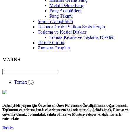
Mermer Granit Panç
Metal Delme Panç
Panç Adaptörleri
Panç Takımı
Somun Adaptörleri
Tabanca Grubu Silikon Sosis Perçin
Taşlama ve Kesici Diskler
Tomax Kesme ve Taşlama Diskleri
Testere Grubu
Zımpara Grupları
MARKA
Tomax
(1)
Daha iyi bir yaşam için Önce İnsan Önce Korunmak Önceliği insana değer vermek,
Toplumun çıkarlarını kendi çıkarlarımızın önünde tutmak, Şeffaf olmak, Dürüst ve
güvenilir olmak, Sorumluluk sahibi olmak, ve Müşteriye değer verdiğimizi fark
ettirmektir.
İletişim