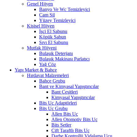
Genel Hijyen
Banyo Ve Wc Temizleyici
Cam Sil
Yüzey Temizleyici
Kişisel Hijyen
İşçi El Sabunu
Köpük Sabun
Sıvı El Sabunu
Mutfak Hijyeni
Bulaşık Deterjanı
Bulaşık Makinası Parlatıcı
Yağ Çöz
Yapı Market & Bahçe
Hırdavat Malzemeleri
Bahçe Grubu
Bant ve Kimyasal Yapıştırıcılar
Bant Çeşitleri
Kimyasal Yapıştırıcılar
Bits Uç Adaptörleri
Bits Uç Grubu
Allen Bits Uç
Allen Otomotiv Bits Uç
Bits Setler
Çift Taraftlı Bits Uç
Darbe Kontrollü Vidalama Ucu