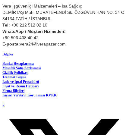
Vera İşgüvenliği Malzemeleri – İsa Sağdıç
DEMİRTAŞ Mah. MURATEFENDİ Sk. ÖZGÜVEN HAN NO: 34 C
34134 FATİH / İSTANBUL
Tel:
+90 212 512 02 10
WhatsApp / Müşteri Hizmetleri:
+90 506 408 40 42
E-posta:
vera24@verapazar.com
Bilgiler
Banka Hesaplarımız
Mesafeli Satış Sözleşmesi
Gizlilik Politikası
Teslimat Bilgisi
İade ve İptal Prosedürü
Fiyat ve Resim Hataları
Firma Bilgileri
Kişisel Verilerin Korunması KVKK