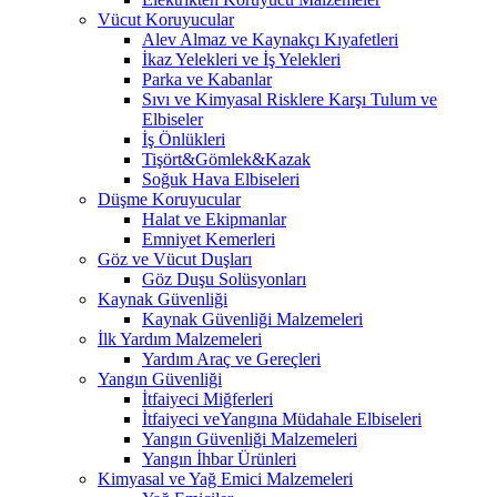
Vücut Koruyucular
Alev Almaz ve Kaynakçı Kıyafetleri
İkaz Yelekleri ve İş Yelekleri
Parka ve Kabanlar
Sıvı ve Kimyasal Risklere Karşı Tulum ve
Elbiseler
İş Önlükleri
Tişört&Gömlek&Kazak
Soğuk Hava Elbiseleri
Düşme Koruyucular
Halat ve Ekipmanlar
Emniyet Kemerleri
Göz ve Vücut Duşları
Göz Duşu Solüsyonları
Kaynak Güvenliği
Kaynak Güvenliği Malzemeleri
İlk Yardım Malzemeleri
Yardım Araç ve Gereçleri
Yangın Güvenliği
İtfaiyeci Miğferleri
İtfaiyeci veYangına Müdahale Elbiseleri
Yangın Güvenliği Malzemeleri
Yangın İhbar Ürünleri
Kimyasal ve Yağ Emici Malzemeleri