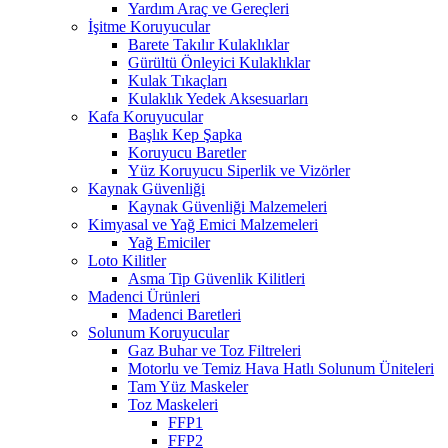
Yardım Araç ve Gereçleri
İşitme Koruyucular
Barete Takılır Kulaklıklar
Gürültü Önleyici Kulaklıklar
Kulak Tıkaçları
Kulaklık Yedek Aksesuarları
Kafa Koruyucular
Başlık Kep Şapka
Koruyucu Baretler
Yüz Koruyucu Siperlik ve Vizörler
Kaynak Güvenliği
Kaynak Güvenliği Malzemeleri
Kimyasal ve Yağ Emici Malzemeleri
Yağ Emiciler
Loto Kilitler
Asma Tip Güvenlik Kilitleri
Madenci Ürünleri
Madenci Baretleri
Solunum Koruyucular
Gaz Buhar ve Toz Filtreleri
Motorlu ve Temiz Hava Hatlı Solunum Üniteleri
Tam Yüz Maskeler
Toz Maskeleri
FFP1
FFP2