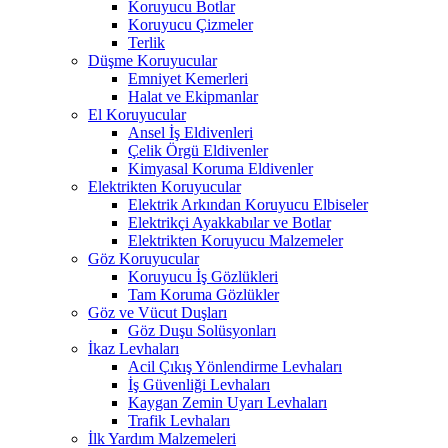
Koruyucu Botlar
Koruyucu Çizmeler
Terlik
Düşme Koruyucular
Emniyet Kemerleri
Halat ve Ekipmanlar
El Koruyucular
Ansel İş Eldivenleri
Çelik Örgü Eldivenler
Kimyasal Koruma Eldivenler
Elektrikten Koruyucular
Elektrik Arkından Koruyucu Elbiseler
Elektrikçi Ayakkabılar ve Botlar
Elektrikten Koruyucu Malzemeler
Göz Koruyucular
Koruyucu İş Gözlükleri
Tam Koruma Gözlükler
Göz ve Vücut Duşları
Göz Duşu Solüsyonları
İkaz Levhaları
Acil Çıkış Yönlendirme Levhaları
İş Güvenliği Levhaları
Kaygan Zemin Uyarı Levhaları
Trafik Levhaları
İlk Yardım Malzemeleri