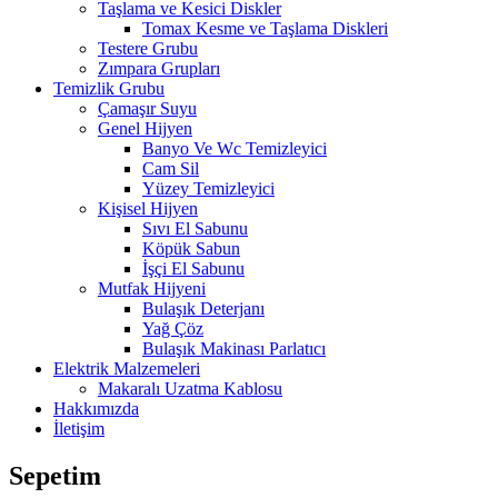
Taşlama ve Kesici Diskler
Tomax Kesme ve Taşlama Diskleri
Testere Grubu
Zımpara Grupları
Temizlik Grubu
Çamaşır Suyu
Genel Hijyen
Banyo Ve Wc Temizleyici
Cam Sil
Yüzey Temizleyici
Kişisel Hijyen
Sıvı El Sabunu
Köpük Sabun
İşçi El Sabunu
Mutfak Hijyeni
Bulaşık Deterjanı
Yağ Çöz
Bulaşık Makinası Parlatıcı
Elektrik Malzemeleri
Makaralı Uzatma Kablosu
Hakkımızda
İletişim
Sepetim