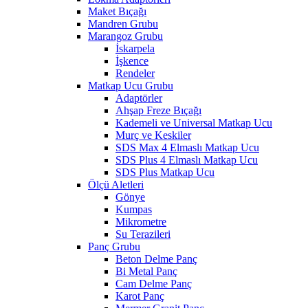
Maket Bıçağı
Mandren Grubu
Marangoz Grubu
İskarpela
İşkence
Rendeler
Matkap Ucu Grubu
Adaptörler
Ahşap Freze Bıçağı
Kademeli ve Universal Matkap Ucu
Murç ve Keskiler
SDS Max 4 Elmaslı Matkap Ucu
SDS Plus 4 Elmaslı Matkap Ucu
SDS Plus Matkap Ucu
Ölçü Aletleri
Gönye
Kumpas
Mikrometre
Su Terazileri
Panç Grubu
Beton Delme Panç
Bi Metal Panç
Cam Delme Panç
Karot Panç