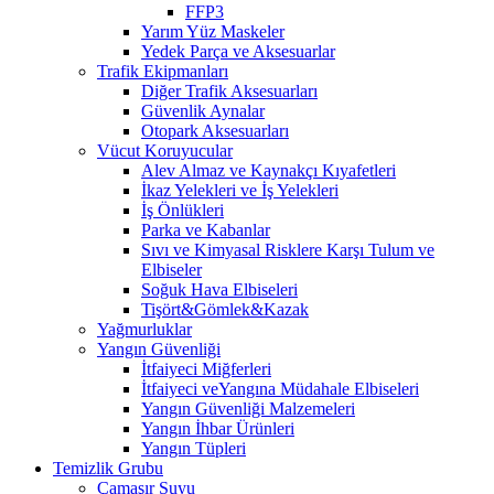
FFP3
Yarım Yüz Maskeler
Yedek Parça ve Aksesuarlar
Trafik Ekipmanları
Diğer Trafik Aksesuarları
Güvenlik Aynalar
Otopark Aksesuarları
Vücut Koruyucular
Alev Almaz ve Kaynakçı Kıyafetleri
İkaz Yelekleri ve İş Yelekleri
İş Önlükleri
Parka ve Kabanlar
Sıvı ve Kimyasal Risklere Karşı Tulum ve
Elbiseler
Soğuk Hava Elbiseleri
Tişört&Gömlek&Kazak
Yağmurluklar
Yangın Güvenliği
İtfaiyeci Miğferleri
İtfaiyeci veYangına Müdahale Elbiseleri
Yangın Güvenliği Malzemeleri
Yangın İhbar Ürünleri
Yangın Tüpleri
Temizlik Grubu
Çamaşır Suyu