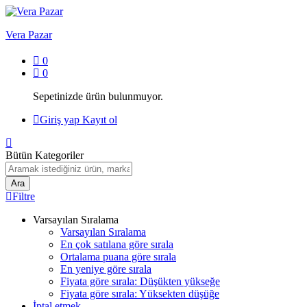
Vera Pazar
0
0
Sepetinizde ürün bulunmuyor.
Giriş yap
Kayıt ol
Bütün Kategoriler
Ara
Filtre
Varsayılan Sıralama
Varsayılan Sıralama
En çok satılana göre sırala
Ortalama puana göre sırala
En yeniye göre sırala
Fiyata göre sırala: Düşükten yükseğe
Fiyata göre sırala: Yüksekten düşüğe
İptal etmek