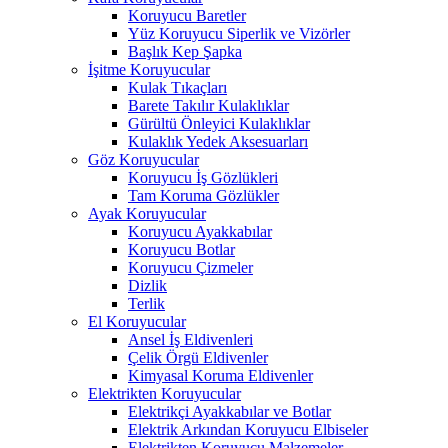
Koruyucu Baretler
Yüz Koruyucu Siperlik ve Vizörler
Başlık Kep Şapka
İşitme Koruyucular
Kulak Tıkaçları
Barete Takılır Kulaklıklar
Gürültü Önleyici Kulaklıklar
Kulaklık Yedek Aksesuarları
Göz Koruyucular
Koruyucu İş Gözlükleri
Tam Koruma Gözlükler
Ayak Koruyucular
Koruyucu Ayakkabılar
Koruyucu Botlar
Koruyucu Çizmeler
Dizlik
Terlik
El Koruyucular
Ansel İş Eldivenleri
Çelik Örgü Eldivenler
Kimyasal Koruma Eldivenler
Elektrikten Koruyucular
Elektrikçi Ayakkabılar ve Botlar
Elektrik Arkından Koruyucu Elbiseler
Elektrikten Koruyucu Malzemeler