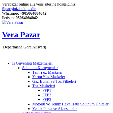
Verapazar online alış veriş sitesine hoşgeldiniz
Siparişinizi takip edin
Whatsapp:
+905064084042
İletişim:
05064084042
Vera Pazar
Departmana Göre Alışveriş
İş Güvenliği Malzemeleri
Solunum Koruyucular
Tam Yüz Maskeler
Yarım Yüz Maskeler
Gaz Buhar ve Toz Filtreleri
Toz Maskeleri
FFP1
FFP2
FFP3
Motorlu ve Temiz Hava Hatlı Solunum Üniteleri
Yedek Parça ve Aksesuarlar