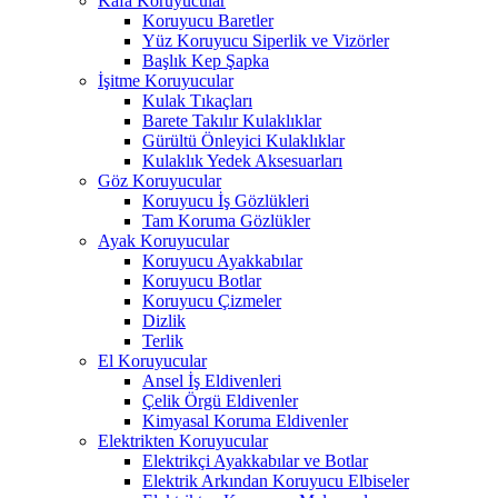
Kafa Koruyucular
Koruyucu Baretler
Yüz Koruyucu Siperlik ve Vizörler
Başlık Kep Şapka
İşitme Koruyucular
Kulak Tıkaçları
Barete Takılır Kulaklıklar
Gürültü Önleyici Kulaklıklar
Kulaklık Yedek Aksesuarları
Göz Koruyucular
Koruyucu İş Gözlükleri
Tam Koruma Gözlükler
Ayak Koruyucular
Koruyucu Ayakkabılar
Koruyucu Botlar
Koruyucu Çizmeler
Dizlik
Terlik
El Koruyucular
Ansel İş Eldivenleri
Çelik Örgü Eldivenler
Kimyasal Koruma Eldivenler
Elektrikten Koruyucular
Elektrikçi Ayakkabılar ve Botlar
Elektrik Arkından Koruyucu Elbiseler