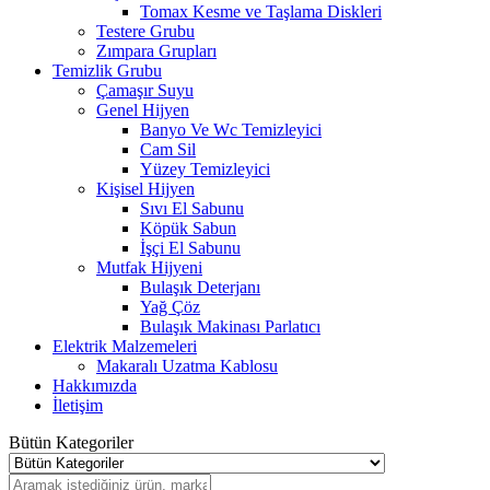
Tomax Kesme ve Taşlama Diskleri
Testere Grubu
Zımpara Grupları
Temizlik Grubu
Çamaşır Suyu
Genel Hijyen
Banyo Ve Wc Temizleyici
Cam Sil
Yüzey Temizleyici
Kişisel Hijyen
Sıvı El Sabunu
Köpük Sabun
İşçi El Sabunu
Mutfak Hijyeni
Bulaşık Deterjanı
Yağ Çöz
Bulaşık Makinası Parlatıcı
Elektrik Malzemeleri
Makaralı Uzatma Kablosu
Hakkımızda
İletişim
Bütün Kategoriler