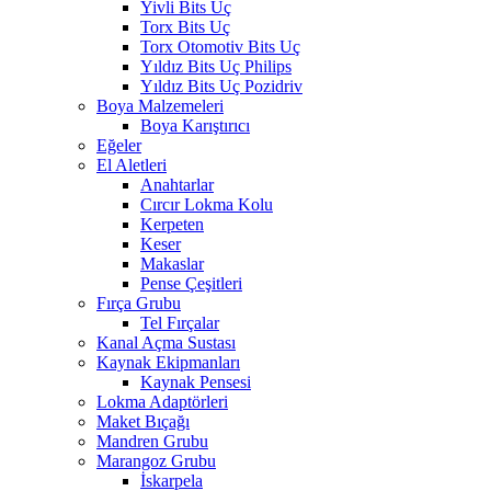
Yivli Bits Uç
Torx Bits Uç
Torx Otomotiv Bits Uç
Yıldız Bits Uç Philips
Yıldız Bits Uç Pozidriv
Boya Malzemeleri
Boya Karıştırıcı
Eğeler
El Aletleri
Anahtarlar
Cırcır Lokma Kolu
Kerpeten
Keser
Makaslar
Pense Çeşitleri
Fırça Grubu
Tel Fırçalar
Kanal Açma Sustası
Kaynak Ekipmanları
Kaynak Pensesi
Lokma Adaptörleri
Maket Bıçağı
Mandren Grubu
Marangoz Grubu
İskarpela