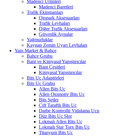
Madenci Ürünleri
Madenci Baretleri
Trafik Ekipmanları
Otopark Aksesuarları
Trafik Levhaları
Diğer Trafik Aksesuarları
Güvenlik Aynalar
Yağmurluklar
Kaygan Zemin Uyarı Levhaları
Yapı Market & Bahçe
Bahçe Grubu
Bant ve Kimyasal Yapıştırıcılar
Bant Çeşitleri
Kimyasal Yapıştırıcılar
Bits Uç Adaptörleri
Bits Uç Grubu
Allen Bits Uç
Allen Otomotiv Bits Uç
Bits Setler
Çift Taraftlı Bits Uç
Darbe Kontrollü Vidalama Ucu
Düz Bits Uç Slot
Lokmalı Allen Bits Uç
Lokmalı Star Torx Bits Uç
Titanyum Bits Uç