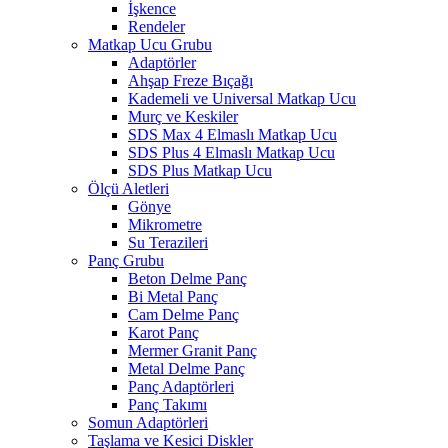
İşkence
Rendeler
Matkap Ucu Grubu
Adaptörler
Ahşap Freze Bıçağı
Kademeli ve Universal Matkap Ucu
Murç ve Keskiler
SDS Max 4 Elmaslı Matkap Ucu
SDS Plus 4 Elmaslı Matkap Ucu
SDS Plus Matkap Ucu
Ölçü Aletleri
Gönye
Mikrometre
Su Terazileri
Panç Grubu
Beton Delme Panç
Bi Metal Panç
Cam Delme Panç
Karot Panç
Mermer Granit Panç
Metal Delme Panç
Panç Adaptörleri
Panç Takımı
Somun Adaptörleri
Taşlama ve Kesici Diskler