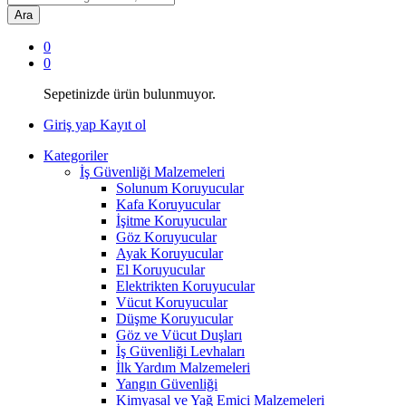
Ara
0
0
Sepetinizde ürün bulunmuyor.
Giriş yap
Kayıt ol
Kategoriler
İş Güvenliği Malzemeleri
Solunum Koruyucular
Kafa Koruyucular
İşitme Koruyucular
Göz Koruyucular
Ayak Koruyucular
El Koruyucular
Elektrikten Koruyucular
Vücut Koruyucular
Düşme Koruyucular
Göz ve Vücut Duşları
İş Güvenliği Levhaları
İlk Yardım Malzemeleri
Yangın Güvenliği
Kimyasal ve Yağ Emici Malzemeleri