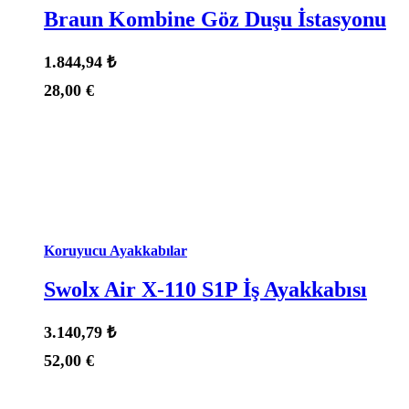
Braun Kombine Göz Duşu İstasyonu
1.844,94
₺
28,00
€
Durum:
Stokta Var
Koruyucu Ayakkabılar
Swolx Air X-110 S1P İş Ayakkabısı
3.140,79
₺
52,00
€
Durum:
Stokta Var