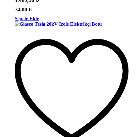
74,00
€
Sepete Ekle