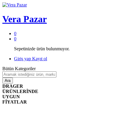
Vera Pazar
0
0
Sepetinizde ürün bulunmuyor.
Giriş yap
Kayıt ol
Bütün Kategoriler
Ara
DRAGER
ÜRÜNLERİNDE
UYGUN
FİYATLAR
3M
ÜRÜNLERİNDE
UYGUN
FİYATLAR