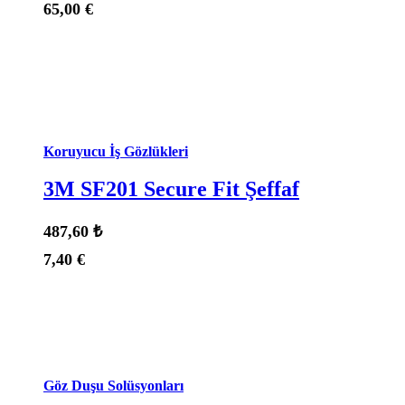
65,00
€
Durum:
Stokta Var
Koruyucu İş Gözlükleri
3M SF201 Secure Fit Şeffaf
487,60
₺
7,40
€
Durum:
Stokta Var
Göz Duşu Solüsyonları