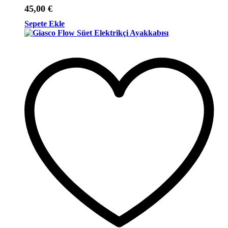
45,00
€
Sepete Ekle