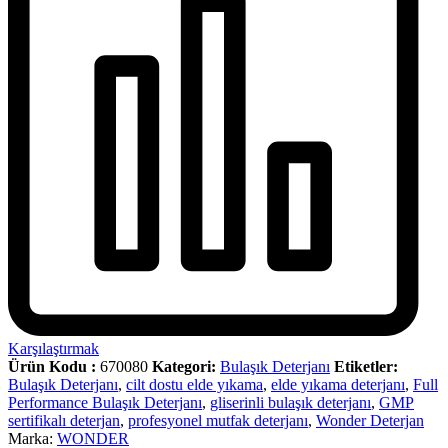
Karşılaştırmak
Ürün Kodu :
670080
Kategori:
Bulaşık Deterjanı
Etiketler:
Bulaşık Deterjanı
,
cilt dostu elde yıkama
,
elde yıkama deterjanı
,
Full
Performance Bulaşık Deterjanı
,
gliserinli bulaşık deterjanı
,
GMP
sertifikalı deterjan
,
profesyonel mutfak deterjanı
,
Wonder Deterjan
Marka:
WONDER