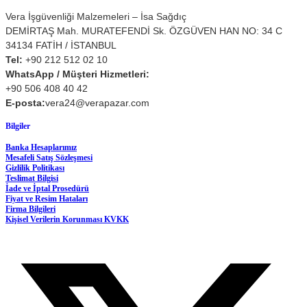
Vera İşgüvenliği Malzemeleri – İsa Sağdıç
DEMİRTAŞ Mah. MURATEFENDİ Sk. ÖZGÜVEN HAN NO: 34 C
34134 FATİH / İSTANBUL
Tel:
+90 212 512 02 10
WhatsApp / Müşteri Hizmetleri:
+90 506 408 40 42
E-posta:
vera24@verapazar.com
Bilgiler
Banka Hesaplarımız
Mesafeli Satış Sözleşmesi
Gizlilik Politikası
Teslimat Bilgisi
İade ve İptal Prosedürü
Fiyat ve Resim Hataları
Firma Bilgileri
Kişisel Verilerin Korunması KVKK