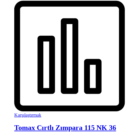
Karşılaştırmak
Tomax Cırtlı Zımpara 115 NK 36