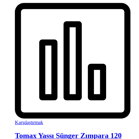
Karşılaştırmak
Tomax Yassı Sünger Zımpara 120