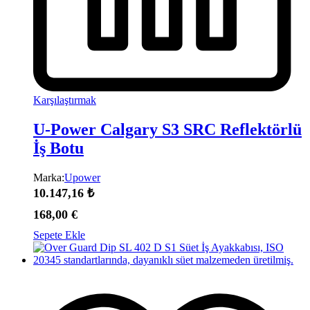
Karşılaştırmak
U-Power Calgary S3 SRC Reflektörlü
İş Botu
Marka:
Upower
10.147,16
₺
168,00
€
Sepete Ekle