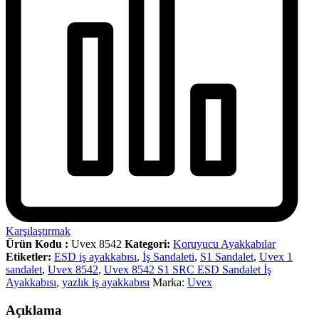
Karşılaştırmak
Ürün Kodu :
Uvex 8542
Kategori:
Koruyucu Ayakkabılar
Etiketler:
ESD iş ayakkabısı
,
İş Sandaleti
,
S1 Sandalet
,
Uvex 1
sandalet
,
Uvex 8542
,
Uvex 8542 S1 SRC ESD Sandalet İş
Ayakkabısı
,
yazlık iş ayakkabısı
Marka:
Uvex
Açıklama