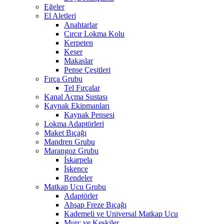
Eğeler
El Aletleri
Anahtarlar
Cırcır Lokma Kolu
Kerpeten
Keser
Makaslar
Pense Çeşitleri
Fırça Grubu
Tel Fırçalar
Kanal Açma Sustası
Kaynak Ekipmanları
Kaynak Pensesi
Lokma Adaptörleri
Maket Bıçağı
Mandren Grubu
Marangoz Grubu
İskarpela
İşkence
Rendeler
Matkap Ucu Grubu
Adaptörler
Ahşap Freze Bıçağı
Kademeli ve Universal Matkap Ucu
Murç ve Keskiler