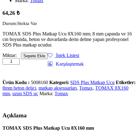
Marka:
Tomax
64,26
₺
Durum:
Stokta Var
TOMAX SDS Plus Matkap Ucu 8X160 mm; 8 mm çapında ve 16
cm boyunda, beton ve duvarlarda derin delme yapan profesyonel
SDS Plus matkap ucudur.
TOMAX
Miktar:
İstek Listesi
Sepete Ekle
SDS
Karşılaştırmak
Plus
Matkap
Ucu
Ürün Kodu :
5008160
Kategori:
SDS Plus Matkap Ucu
Etiketler:
8X160
8mm beton delici
,
matkap aksesuarları
,
Tomax
,
TOMAX 8X160
mm
mm
,
uzun SDS uç
Marka:
Tomax
quantity
Açıklama
TOMAX SDS Plus Matkap Ucu 8X160 mm