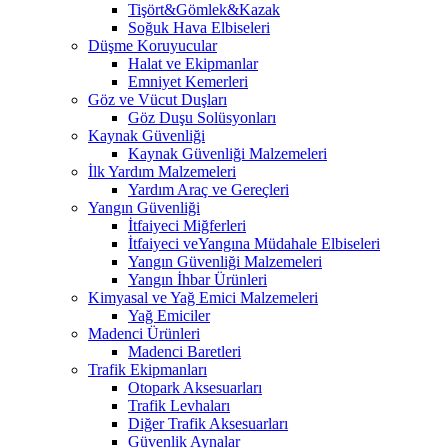
Tişört&Gömlek&Kazak
Soğuk Hava Elbiseleri
Düşme Koruyucular
Halat ve Ekipmanlar
Emniyet Kemerleri
Göz ve Vücut Duşları
Göz Duşu Solüsyonları
Kaynak Güvenliği
Kaynak Güvenliği Malzemeleri
İlk Yardım Malzemeleri
Yardım Araç ve Gereçleri
Yangın Güvenliği
İtfaiyeci Miğferleri
İtfaiyeci veYangına Müdahale Elbiseleri
Yangın Güvenliği Malzemeleri
Yangın İhbar Ürünleri
Kimyasal ve Yağ Emici Malzemeleri
Yağ Emiciler
Madenci Ürünleri
Madenci Baretleri
Trafik Ekipmanları
Otopark Aksesuarları
Trafik Levhaları
Diğer Trafik Aksesuarları
Güvenlik Aynalar