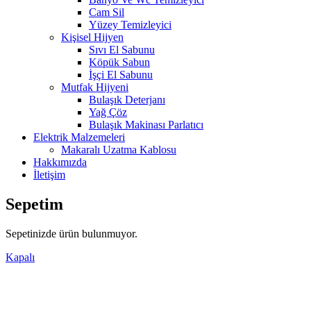
Cam Sil
Yüzey Temizleyici
Kişisel Hijyen
Sıvı El Sabunu
Köpük Sabun
İşçi El Sabunu
Mutfak Hijyeni
Bulaşık Deterjanı
Yağ Çöz
Bulaşık Makinası Parlatıcı
Elektrik Malzemeleri
Makaralı Uzatma Kablosu
Hakkımızda
İletişim
Sepetim
Sepetinizde ürün bulunmuyor.
Kapalı