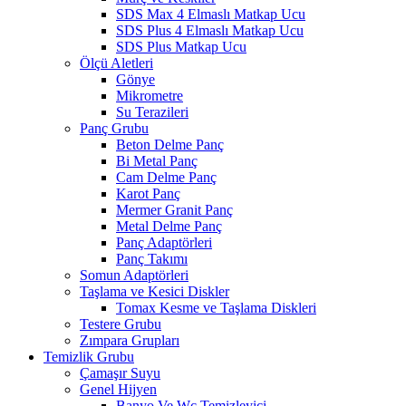
SDS Max 4 Elmaslı Matkap Ucu
SDS Plus 4 Elmaslı Matkap Ucu
SDS Plus Matkap Ucu
Ölçü Aletleri
Gönye
Mikrometre
Su Terazileri
Panç Grubu
Beton Delme Panç
Bi Metal Panç
Cam Delme Panç
Karot Panç
Mermer Granit Panç
Metal Delme Panç
Panç Adaptörleri
Panç Takımı
Somun Adaptörleri
Taşlama ve Kesici Diskler
Tomax Kesme ve Taşlama Diskleri
Testere Grubu
Zımpara Grupları
Temizlik Grubu
Çamaşır Suyu
Genel Hijyen
Banyo Ve Wc Temizleyici