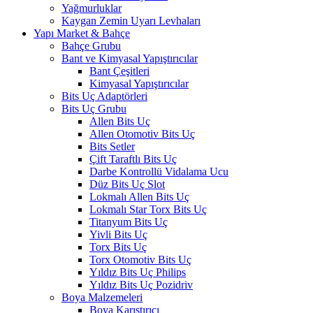
Yağmurluklar
Kaygan Zemin Uyarı Levhaları
Yapı Market & Bahçe
Bahçe Grubu
Bant ve Kimyasal Yapıştırıcılar
Bant Çeşitleri
Kimyasal Yapıştırıcılar
Bits Uç Adaptörleri
Bits Uç Grubu
Allen Bits Uç
Allen Otomotiv Bits Uç
Bits Setler
Çift Taraftlı Bits Uç
Darbe Kontrollü Vidalama Ucu
Düz Bits Uç Slot
Lokmalı Allen Bits Uç
Lokmalı Star Torx Bits Uç
Titanyum Bits Uç
Yivli Bits Uç
Torx Bits Uç
Torx Otomotiv Bits Uç
Yıldız Bits Uç Philips
Yıldız Bits Uç Pozidriv
Boya Malzemeleri
Boya Karıştırıcı