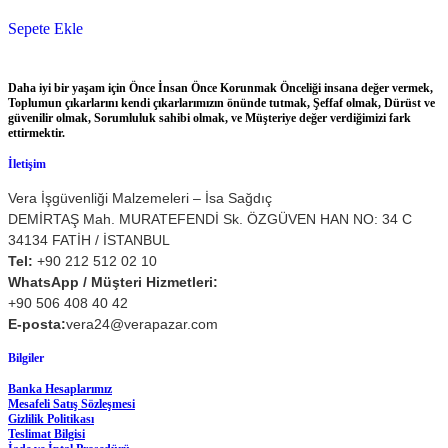
Sepete Ekle
Daha iyi bir yaşam için Önce İnsan Önce Korunmak Önceliği insana değer vermek,
Toplumun çıkarlarını kendi çıkarlarımızın önünde tutmak, Şeffaf olmak, Dürüst ve
güvenilir olmak, Sorumluluk sahibi olmak, ve Müşteriye değer verdiğimizi fark
ettirmektir.
İletişim
Vera İşgüvenliği Malzemeleri – İsa Sağdıç
DEMİRTAŞ Mah. MURATEFENDİ Sk. ÖZGÜVEN HAN NO: 34 C
34134 FATİH / İSTANBUL
Tel:
+90 212 512 02 10
WhatsApp / Müşteri Hizmetleri:
+90 506 408 40 42
E-posta:
vera24@verapazar.com
Bilgiler
Banka Hesaplarımız
Mesafeli Satış Sözleşmesi
Gizlilik Politikası
Teslimat Bilgisi