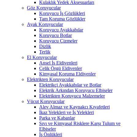
Kulaklık Yedek Aksesuarları
Göz Koruyucular
Koruyucu İş Gözlükleri
Tam Koruma Gözlükler
Ayak Koruyucular
Koruyucu Ayakkabılar
Koruyucu Botlar
Koruyucu Çizmeler
Dizlik
Terlik
El Koruyucular
Ansel İş Eldivenleri
Çelik Örgü Eldivenler
Kimyasal Koruma Eldivenler
Elektrikten Koruyucular
Elektrikçi Ayakkabılar ve Botlar
Elektrik Arkından Koruyucu Elbiseler
Elektrikten Koruyucu Malzemeler
Vücut Koruyucular
Alev Almaz ve Kaynakçı Kıyafetleri
İkaz Yelekleri ve İş Yelekleri
Parka ve Kabanlar
Sıvı ve Kimyasal Risklere Karşı Tulum ve
Elbiseler
İş Önlükleri