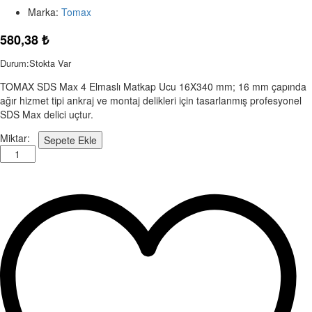
Marka:
Tomax
580,38
₺
Durum:
Stokta Var
TOMAX SDS Max 4 Elmaslı Matkap Ucu 16X340 mm; 16 mm çapında
ağır hizmet tipi ankraj ve montaj delikleri için tasarlanmış profesyonel
SDS Max delici uçtur.
TOMAX
Miktar:
Sepete Ekle
SDS
Max
4
Elmaslı
Matkap
Ucu
16X340
mm
quantity