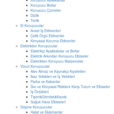
Koruyucu Botlar
Koruyucu Çizmeler
Dizlik
Terlik
El Koruyucular
Ansel İş Eldivenleri
Çelik Örgü Eldivenler
Kimyasal Koruma Eldivenler
Elektrikten Koruyucular
Elektrikçi Ayakkabılar ve Botlar
Elektrik Arkından Koruyucu Elbiseler
Elektrikten Koruyucu Malzemeler
Vücut Koruyucular
Alev Almaz ve Kaynakçı Kıyafetleri
İkaz Yelekleri ve İş Yelekleri
Parka ve Kabanlar
Sıvı ve Kimyasal Risklere Karşı Tulum ve Elbiseler
İş Önlükleri
Tişört&Gömlek&Kazak
Soğuk Hava Elbiseleri
Düşme Koruyucular
Halat ve Ekipmanlar