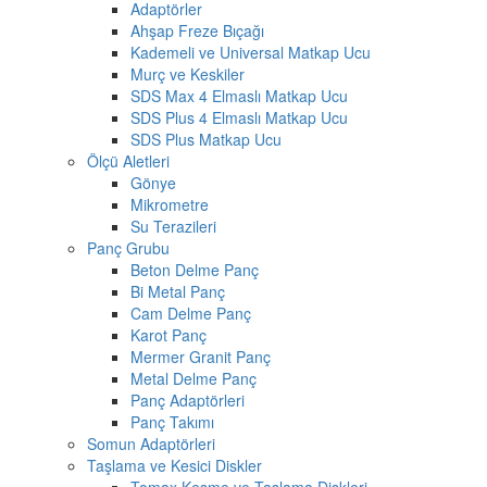
Adaptörler
Ahşap Freze Bıçağı
Kademeli ve Universal Matkap Ucu
Murç ve Keskiler
SDS Max 4 Elmaslı Matkap Ucu
SDS Plus 4 Elmaslı Matkap Ucu
SDS Plus Matkap Ucu
Ölçü Aletleri
Gönye
Mikrometre
Su Terazileri
Panç Grubu
Beton Delme Panç
Bi Metal Panç
Cam Delme Panç
Karot Panç
Mermer Granit Panç
Metal Delme Panç
Panç Adaptörleri
Panç Takımı
Somun Adaptörleri
Taşlama ve Kesici Diskler
Tomax Kesme ve Taşlama Diskleri