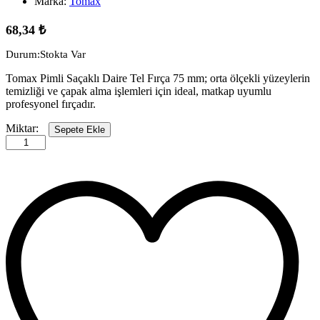
Marka:
Tomax
68,34
₺
Durum:
Stokta Var
Tomax Pimli Saçaklı Daire Tel Fırça 75 mm; orta ölçekli yüzeylerin
temizliği ve çapak alma işlemleri için ideal, matkap uyumlu
profesyonel fırçadır.
Tomax
Miktar:
Sepete Ekle
Pimli
Saçaklı
Daire
Tel
Fırça
75
mm
quantity