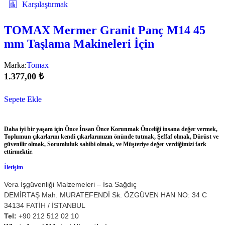
Karşılaştırmak
TOMAX Mermer Granit Panç M14 45
mm Taşlama Makineleri İçin
Marka:
Tomax
1.377,00
₺
Sepete Ekle
Daha iyi bir yaşam için Önce İnsan Önce Korunmak Önceliği insana değer vermek,
Toplumun çıkarlarını kendi çıkarlarımızın önünde tutmak, Şeffaf olmak, Dürüst ve
güvenilir olmak, Sorumluluk sahibi olmak, ve Müşteriye değer verdiğimizi fark
ettirmektir.
İletişim
Vera İşgüvenliği Malzemeleri – İsa Sağdıç
DEMİRTAŞ Mah. MURATEFENDİ Sk. ÖZGÜVEN HAN NO: 34 C
34134 FATİH / İSTANBUL
Tel:
+90 212 512 02 10