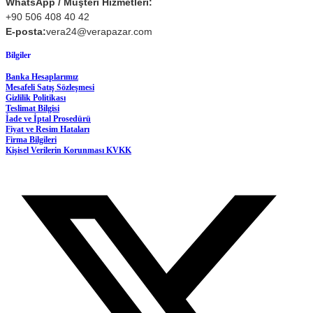
WhatsApp / Müşteri Hizmetleri:
+90 506 408 40 42
E-posta:
vera24@verapazar.com
Bilgiler
Banka Hesaplarımız
Mesafeli Satış Sözleşmesi
Gizlilik Politikası
Teslimat Bilgisi
İade ve İptal Prosedürü
Fiyat ve Resim Hataları
Firma Bilgileri
Kişisel Verilerin Korunması KVKK