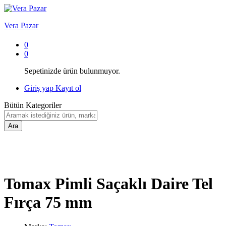
Vera Pazar
0
0
Sepetinizde ürün bulunmuyor.
Giriş yap
Kayıt ol
Bütün Kategoriler
Ara
Tomax Pimli Saçaklı Daire Tel
Fırça 75 mm