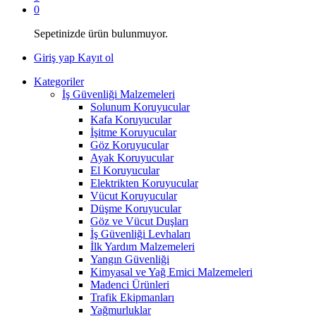
0
Sepetinizde ürün bulunmuyor.
Giriş yap
Kayıt ol
Kategoriler
İş Güvenliği Malzemeleri
Solunum Koruyucular
Kafa Koruyucular
İşitme Koruyucular
Göz Koruyucular
Ayak Koruyucular
El Koruyucular
Elektrikten Koruyucular
Vücut Koruyucular
Düşme Koruyucular
Göz ve Vücut Duşları
İş Güvenliği Levhaları
İlk Yardım Malzemeleri
Yangın Güvenliği
Kimyasal ve Yağ Emici Malzemeleri
Madenci Ürünleri
Trafik Ekipmanları
Yağmurluklar