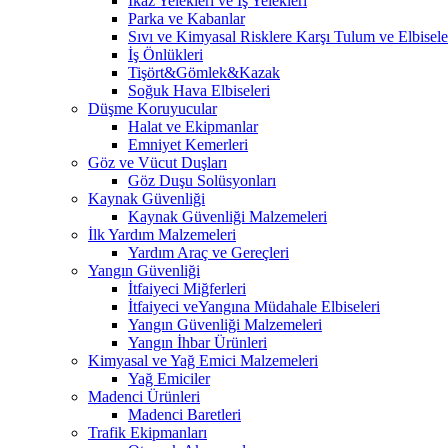
İkaz Yelekleri ve İş Yelekleri
Parka ve Kabanlar
Sıvı ve Kimyasal Risklere Karşı Tulum ve Elbisele
İş Önlükleri
Tişört&Gömlek&Kazak
Soğuk Hava Elbiseleri
Düşme Koruyucular
Halat ve Ekipmanlar
Emniyet Kemerleri
Göz ve Vücut Duşları
Göz Duşu Solüsyonları
Kaynak Güvenliği
Kaynak Güvenliği Malzemeleri
İlk Yardım Malzemeleri
Yardım Araç ve Gereçleri
Yangın Güvenliği
İtfaiyeci Miğferleri
İtfaiyeci veYangına Müdahale Elbiseleri
Yangın Güvenliği Malzemeleri
Yangın İhbar Ürünleri
Kimyasal ve Yağ Emici Malzemeleri
Yağ Emiciler
Madenci Ürünleri
Madenci Baretleri
Trafik Ekipmanları