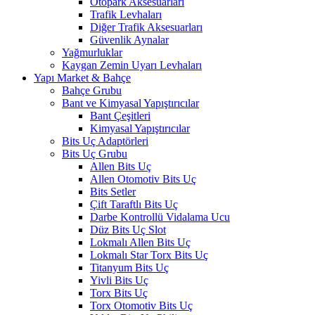
Otopark Aksesuarları
Trafik Levhaları
Diğer Trafik Aksesuarları
Güvenlik Aynalar
Yağmurluklar
Kaygan Zemin Uyarı Levhaları
Yapı Market & Bahçe
Bahçe Grubu
Bant ve Kimyasal Yapıştırıcılar
Bant Çeşitleri
Kimyasal Yapıştırıcılar
Bits Uç Adaptörleri
Bits Uç Grubu
Allen Bits Uç
Allen Otomotiv Bits Uç
Bits Setler
Çift Taraftlı Bits Uç
Darbe Kontrollü Vidalama Ucu
Düz Bits Uç Slot
Lokmalı Allen Bits Uç
Lokmalı Star Torx Bits Uç
Titanyum Bits Uç
Yivli Bits Uç
Torx Bits Uç
Torx Otomotiv Bits Uç