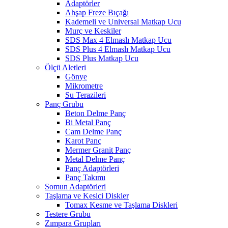
Adaptörler
Ahşap Freze Bıçağı
Kademeli ve Universal Matkap Ucu
Murç ve Keskiler
SDS Max 4 Elmaslı Matkap Ucu
SDS Plus 4 Elmaslı Matkap Ucu
SDS Plus Matkap Ucu
Ölçü Aletleri
Gönye
Mikrometre
Su Terazileri
Panç Grubu
Beton Delme Panç
Bi Metal Panç
Cam Delme Panç
Karot Panç
Mermer Granit Panç
Metal Delme Panç
Panç Adaptörleri
Panç Takımı
Somun Adaptörleri
Taşlama ve Kesici Diskler
Tomax Kesme ve Taşlama Diskleri
Testere Grubu
Zımpara Grupları