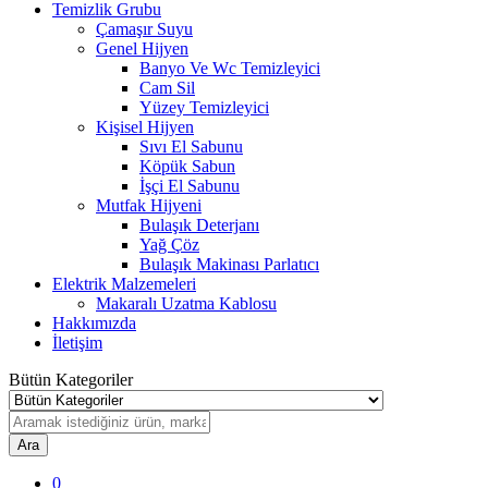
Temizlik Grubu
Çamaşır Suyu
Genel Hijyen
Banyo Ve Wc Temizleyici
Cam Sil
Yüzey Temizleyici
Kişisel Hijyen
Sıvı El Sabunu
Köpük Sabun
İşçi El Sabunu
Mutfak Hijyeni
Bulaşık Deterjanı
Yağ Çöz
Bulaşık Makinası Parlatıcı
Elektrik Malzemeleri
Makaralı Uzatma Kablosu
Hakkımızda
İletişim
Bütün Kategoriler
Ara
0