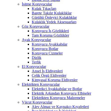
İşitme Koruyucular
Kulak Tıkaçları
Barete Takılır Kulaklıklar
Gürültü Önleyici Kulaklıklar
Kulaklık Yedek Aksesuarları
Göz Koruyucular
Koruyucu İş Gözlükleri
Tam Koruma Gözlükler
Ayak Koruyucular
Koruyucu Ayakkabılar
Koruyucu Botlar
Koruyucu Çizmeler
Dizlik
Terlik
El Koruyucular
Ansel İş Eldivenleri
Çelik Örgü Eldivenler
Kimyasal Koruma Eldivenler
Elektrikten Koruyucular
Elektrikçi Ayakkabılar ve Botlar
Elektrik Arkından Koruyucu Elbiseler
Elektrikten Koruyucu Malzemeler
Vücut Koruyucular
Alev Almaz ve Kaynakçı Kıyafetleri