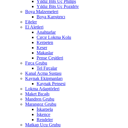
Yıldız Bits Uç Philips
Yıldız Bits Uç Pozidriv
Boya Malzemeleri
Boya Karıştırıcı
Eğeler
El Aletleri
Anahtarlar
Cırcır Lokma Kolu
Kerpeten
Keser
Makaslar
Pense Çeşitleri
Fırça Grubu
Tel Fırçalar
Kanal Açma Sustası
Kaynak Ekipmanları
Kaynak Pensesi
Lokma Adaptörleri
Maket Bıçağı
Mandren Grubu
Marangoz Grubu
İskarpela
İşkence
Rendeler
Matkap Ucu Grubu