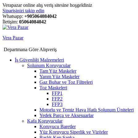
Verapazar online alış veriş sitesine hoşgeldiniz
Siparişinizi takip edin
Whatsapp:
+905064084042
İletişim:
05064084042
Vera Pazar
Departmana Göre Alışveriş
İş Güvenliği Malzemeleri
Solunum Koruyucular
Tam Yüz Maskeler
Yarım Yüz Maskeler
Gaz Buhar ve Toz Filtreleri
Toz Maskeleri
FFP1
FFP2
FFP3
Motorlu ve Temiz Hava Hatlı Solunum Üniteleri
Yedek Parça ve Aksesuarlar
Kafa Koruyucular
Koruyucu Baretler
Yüz Koruyucu Siperlik ve Vizörler
Başlık Kep Şapka