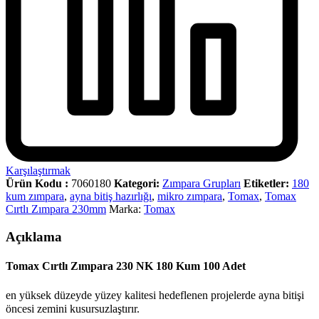
Karşılaştırmak
Ürün Kodu :
7060180
Kategori:
Zımpara Grupları
Etiketler:
180
kum zımpara
,
ayna bitiş hazırlığı
,
mikro zımpara
,
Tomax
,
Tomax
Cırtlı Zımpara 230mm
Marka:
Tomax
Açıklama
Tomax Cırtlı Zımpara 230 NK 180 Kum 100 Adet
en yüksek düzeyde yüzey kalitesi hedeflenen projelerde ayna bitişi
öncesi zemini kusursuzlaştırır.