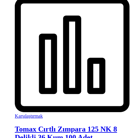
Karşılaştırmak
Tomax Cırtlı Zımpara 125 NK 8
Delikli 36 Kum 100 Adet