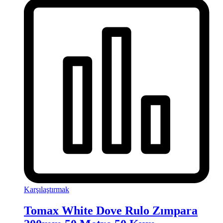
Karşılaştırmak
Tomax White Dove Rulo Zımpara