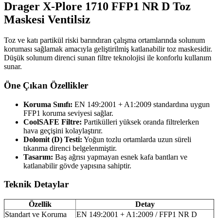
Drager X-Plore 1710 FFP1 NR D Toz
Maskesi Ventilsiz
Toz ve katı partikül riski barındıran çalışma ortamlarında solunum
koruması sağlamak amacıyla geliştirilmiş katlanabilir toz maskesidir.
Düşük solunum direnci sunan filtre teknolojisi ile konforlu kullanım
sunar.
Öne Çıkan Özellikler
Koruma Sınıfı:
EN 149:2001 + A1:2009 standardına uygun
FFP1 koruma seviyesi sağlar.
CoolSAFE Filtre:
Partikülleri yüksek oranda filtrelerken
hava geçişini kolaylaştırır.
Dolomit (D) Testi:
Yoğun tozlu ortamlarda uzun süreli
tıkanma direnci belgelenmiştir.
Tasarım:
Baş ağrısı yapmayan esnek kafa bantları ve
katlanabilir gövde yapısına sahiptir.
Teknik Detaylar
Özellik
Detay
Standart ve Koruma
EN 149:2001 + A1:2009 / FFP1 NR D