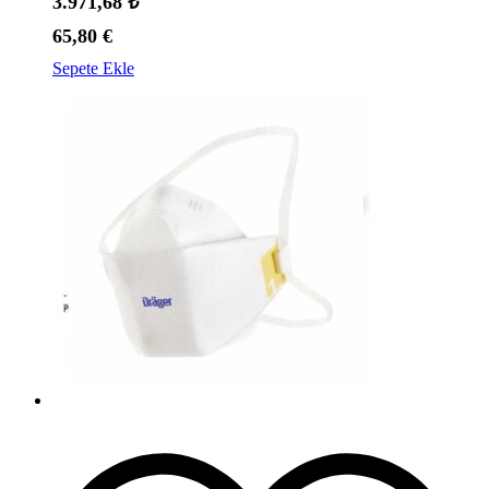
3.971,68
₺
65,80
€
Sepete Ekle