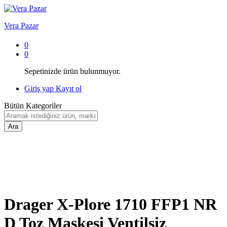
Vera Pazar
0
0
Sepetinizde ürün bulunmuyor.
Giriş yap
Kayıt ol
Bütün Kategoriler
Ara
Drager X-Plore 1710 FFP1 NR
D Toz Maskesi Ventilsiz