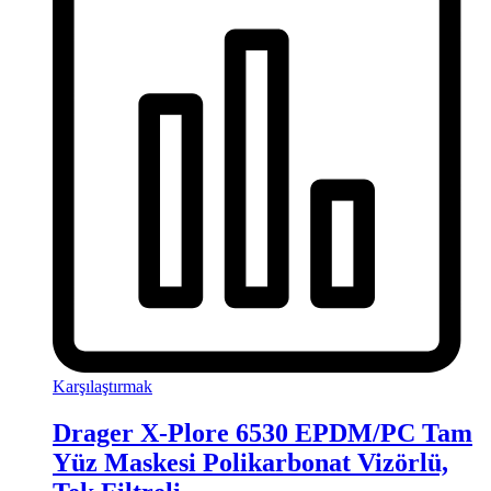
Karşılaştırmak
Drager X-Plore 6530 EPDM/PC Tam
Yüz Maskesi Polikarbonat Vizörlü,