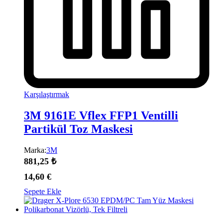
Karşılaştırmak
3M 9161E Vflex FFP1 Ventilli
Partikül Toz Maskesi
Marka:
3M
881,25
₺
14,60
€
Sepete Ekle