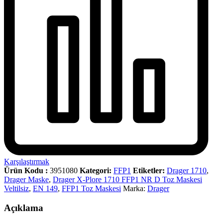
Karşılaştırmak
Ürün Kodu :
3951080
Kategori:
FFP1
Etiketler:
Drager 1710
,
Drager Maske
,
Drager X-Plore 1710 FFP1 NR D Toz Maskesi
Veltilsiz
,
EN 149
,
FFP1 Toz Maskesi
Marka:
Drager
Açıklama