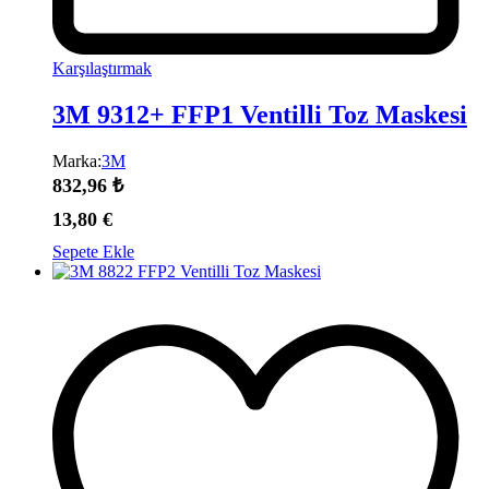
Karşılaştırmak
3M 9312+ FFP1 Ventilli Toz Maskesi
Marka:
3M
832,96
₺
13,80
€
Sepete Ekle