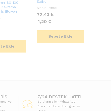
Eldiveni
armr 80-100
k Kavrama
Marka:
Ansell
İş Eldiveni
72,43
₺
l
1,20
€
Sepete Ekle
te Ekle
RİŞ
7/24 DESTEK HATTI
apısı ve
Sorularınız için WhatsApp
e
üzerinden bize dilediğiniz an
dır.
ulaşın.