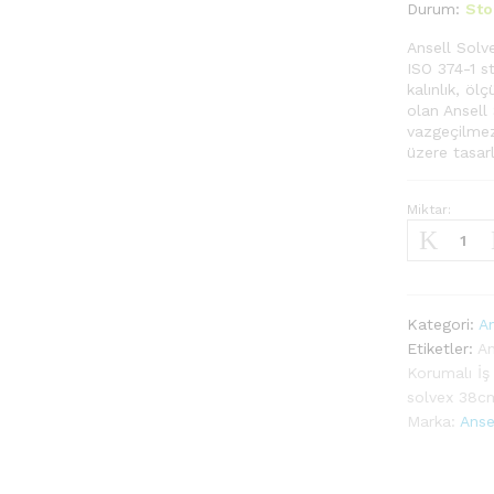
Durum:
Sto
Ansell Solv
ISO 374-1 st
kalınlık, öl
olan Ansell 
vazgeçilmez
üzere tasar
Miktar:
Ansell
Solvex
37-
695
Kimyasal
Kategori:
An
ve
Etiketler:
An
Sıvı
Korumalı İş 
Korumalı
solvex 38c
İş
Marka:
Anse
Eldiveni
quantity