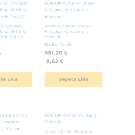
00 Kimyasal
Ansell AlphaTec 39-124
anat Nitril İş
Kimyasal Koruyucu İş
0 Adet/Kutu)
Eldiveni
l
Marka:
Ansell
₺
581,26
₺
9,63
€
te Ekle
Sepete Ekle
Ansell 48-126 Montaj İş