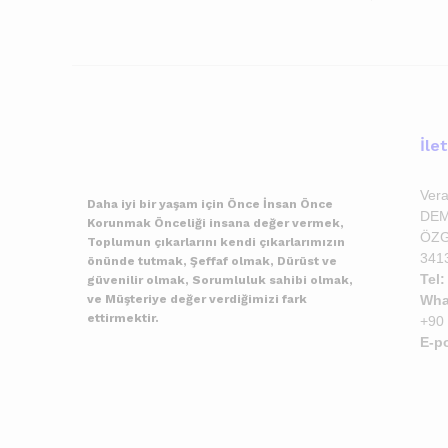
İle
Vera
Daha iyi bir yaşam için Önce İnsan Önce
DEM
Korunmak Önceliği insana değer vermek,
ÖZG
Toplumun çıkarlarını kendi çıkarlarımızın
341
önünde tutmak, Şeffaf olmak, Dürüst ve
Tel:
güvenilir olmak, Sorumluluk sahibi olmak,
ve Müşteriye değer verdiğimizi fark
What
ettirmektir.
+90
E-p