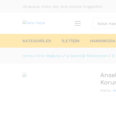
Verapazar online alış veriş sitesine hoşgeldiniz
Bütün Kate
KATEGORILER
İLETIŞIM
HAKKIMIZDA
Home
/
Ürün Mağazası
/
İş Güvenliği Malzemeleri
/
El
Ansel
Korum
Marka:
A