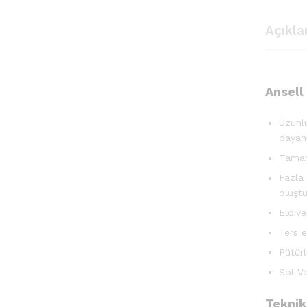
Açıkl
Ansell
Uzunlu
dayanı
Tamame
Fazla 
oluştu
Eldive
Ters e
Pütürl
Sol-V
Teknik