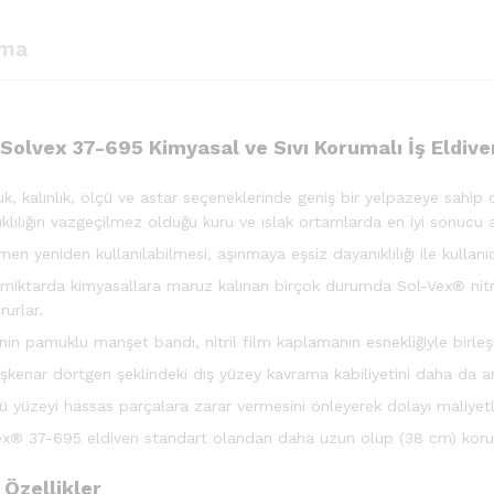
ama
 Solvex 37-695 Kimyasal ve Sıvı Korumalı İş Eldive
k, kalınlık, ölçü ve astar seçeneklerinde geniş bir yelpazeye sahip 
klılığın vazgeçilmez olduğu kuru ve ıslak ortamlarda en iyi sonucu 
n yeniden kullanılabilmesi, aşınmaya eşsiz dayanıklılığı ile kullanıc
miktarda kimyasallara maruz kalınan birçok durumda Sol-Vex® nitril 
rurlar.
nin pamuklu manşet bandı, nitril film kaplamanın esnekliğiyle birleş
şkenar dörtgen şeklindeki dış yüzey kavrama kabiliyetini daha da artt
ü yüzeyi hassas parçalara zarar vermesini önleyerek dolayı maliyetl
ex® 37-695 eldiven standart olandan daha uzun olup (38 cm) korum
 Özellikler