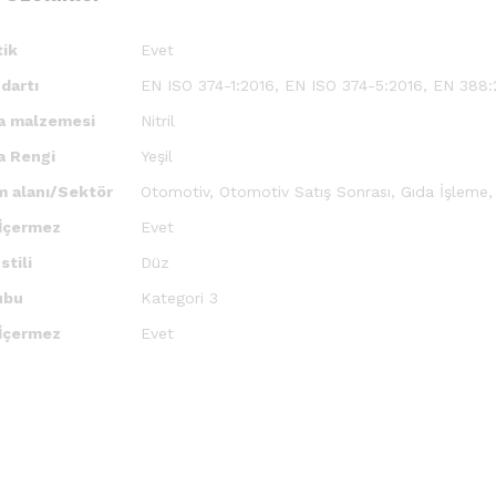
tik
Evet
dartı
EN ISO 374-1:2016, EN ISO 374-5:2016, EN 388
a malzemesi
Nitril
a Rengi
Yeşil
m alanı/Sektör
Otomotiv, Otomotiv Satış Sonrası, Gıda İşleme,
İçermez
Evet
stili
Düz
ubu
Kategori 3
 İçermez
Evet