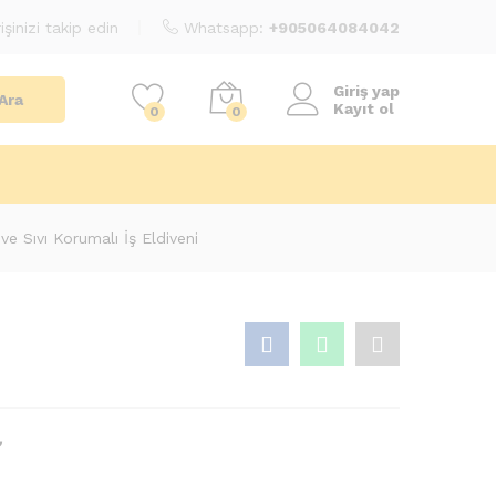
işinizi takip edin
Whatsapp:
+905064084042
Giriş yap
Ara
Kayıt ol
0
0
e Sıvı Korumalı İş Eldiveni
₺