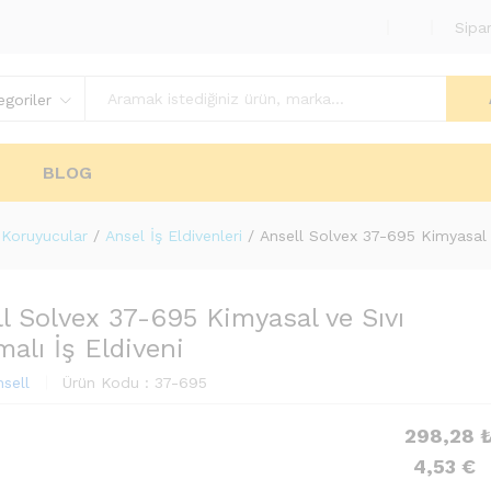
Sipar
goriler
BLOG
 Koruyucular
/
Ansel İş Eldivenleri
/
Ansell Solvex 37-695 Kimyasal v
l Solvex 37-695 Kimyasal ve Sıvı
alı İş Eldiveni
nsell
Ürün Kodu :
37-695
298,28
4,53
€