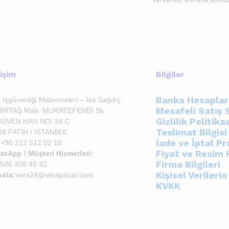
tişim
Bilgiler
Banka Hesaplar
 İşgüvenliği Malzemeleri – İsa Sağdıç
Mesafeli Satış 
İRTAŞ Mah. MURATEFENDİ Sk.
Gizlilik Politika
ÜVEN HAN NO: 34 C
Teslimat Bilgisi
34 FATİH / İSTANBUL
İade ve İptal P
+90 212 512 02 10
Fiyat ve Resim 
sApp / Müşteri Hizmetleri:
Firma Bilgileri
 506 408 40 42
Kişisel Verileri
osta:
vera24@verapazar.com
KVKK