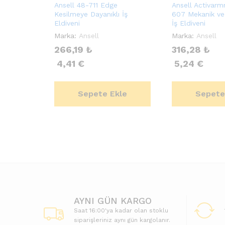
Ansell 48-711 Edge
Ansell Activarm
Kesilmeye Dayanıklı İş
607 Mekanik ve
Eldiveni
İş Eldiveni
Marka:
Ansell
Marka:
Ansell
266,19
₺
316,28
₺
4,41
€
5,24
€
Sepete Ekle
Sepete
AYNI GÜN KARGO
Saat 16:00'ya kadar olan stoklu
siparişleriniz aynı gün kargolanır.