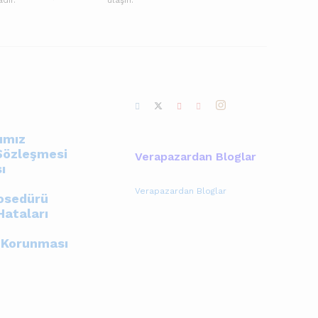
ımız
Sözleşmesi
Verapazardan Bloglar
sı
Verapazardan Bloglar
rosedürü
Hataları
n Korunması