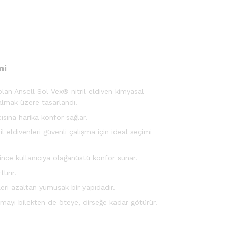
ni
olan Ansell Sol-Vex® nitril eldiven kimyasal
almak üzere tasarlandı.
ısına harika konfor sağlar.
eldivenleri güvenli çalışma için ideal seçimi
ince kullanıcıya olağanüstü konfor sunar.
ırır.
eri azaltan yumuşak bir yapıdadır.
ayı bilekten de öteye, dirseğe kadar götürür.