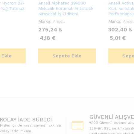
r Hycron 27-
Ansell Alphatec 29-500
Ansell Activ
 Yağ Tutmaz
Mekanik Korumalı Antistatik
Kuru ve Isla
Kimyasal İş Eldiveni
Performanslı 
Marka:
Ansell
Marka:
Ansel
275,24
₺
302,40
₺
4,18
€
5,01
€
 Ekle
Sepete Ekle
Sepe
GÜVENLİ ALIŞVE
KOLAY İADE SÜRECİ
%100 Güvenli ödeme alty
14 gün içinde yasal cayma hakkı ve
256-Bit SSL sertifikası il
kolay iade imkanı.
verileriniz koruma altında