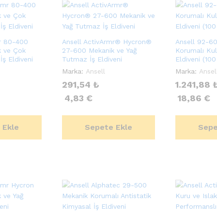
mr 80-400
Ansell ActivArmr® Hycron®
Ansell 92-6
k ve Çok
27-600 Mekanik ve Yağ
Korumalı Kull
ş Eldiveni
Tutmaz İş Eldiveni
Eldiveni (10
Marka:
Ansell
Marka:
Ansel
291,54
₺
1.241,88
4,83
€
18,86
€
 Ekle
Sepete Ekle
Sepe