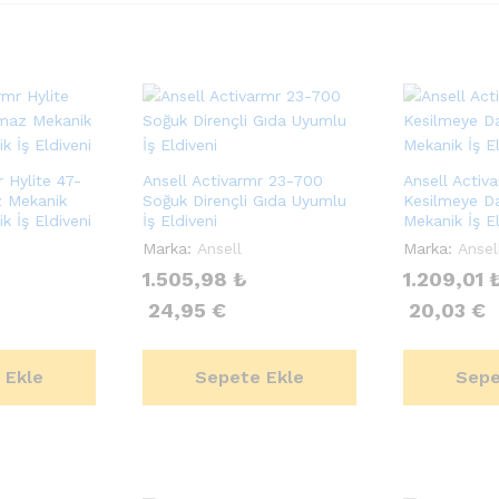
r Hylite 47-
Ansell Activarmr 23-700
Ansell Activ
 Mekanik
Soğuk Dirençli Gıda Uyumlu
Kesilmeye Day
ik İş Eldiveni
İş Eldiveni
Mekanik İş El
Marka:
Ansell
Marka:
Ansel
1.505,98
₺
1.209,01
24,95
€
20,03
€
 Ekle
Sepete Ekle
Sepe