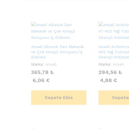
Ansell Allwork Deri Mekanik
Ansell ActivArm
ve Çok Amaçlı Koruyucu İş
402 Yağ Tutmaz
Eldiveni
Dirençli Antistat
Marka:
Ansell
Marka:
Ansell
365,78
₺
294,56
₺
6,06
€
4,88
€
Sepete Ekle
Sepete