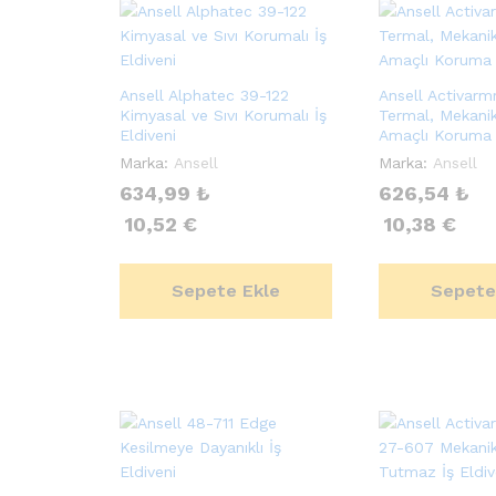
Ansell Alphatec 39-122
Ansell Activar
Kimyasal ve Sıvı Korumalı İş
Termal, Mekani
Eldiveni
Amaçlı Koruma İ
Marka:
Ansell
Marka:
Ansell
634,99
₺
626,54
₺
10,52
€
10,38
€
Sepete Ekle
Sepete