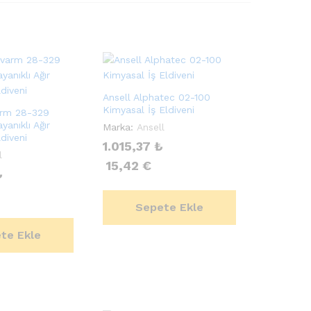
Ansell Alphatec 02-100
Kimyasal İş Eldiveni
arm 28-329
anıklı Ağır
Marka:
Ansell
diveni
1.015,37
₺
l
15,42
€
₺
Sepete Ekle
te Ekle