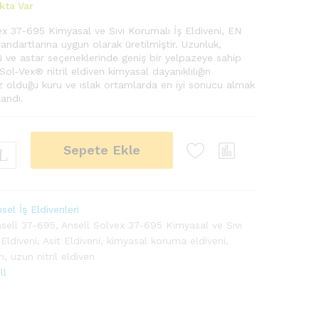
kta Var
ex 37-695 Kimyasal ve Sıvı Korumalı İş Eldiveni, EN
andartlarına uygun olarak üretilmiştir. Uzunluk,
çü ve astar seçeneklerinde geniş bir yelpazeye sahip
Sol-Vex® nitril eldiven kimyasal dayanıklılığın
 olduğu kuru ve ıslak ortamlarda en iyi sonucu almak
landı.
Sepete Ekle
sel İş Eldivenleri
sell 37-695
,
Ansell Solvex 37-695 Kimyasal ve Sıvı
Eldiveni
,
Asit Eldiveni
,
kimyasal koruma eldiveni
,
m
,
uzun nitril eldiven
ll