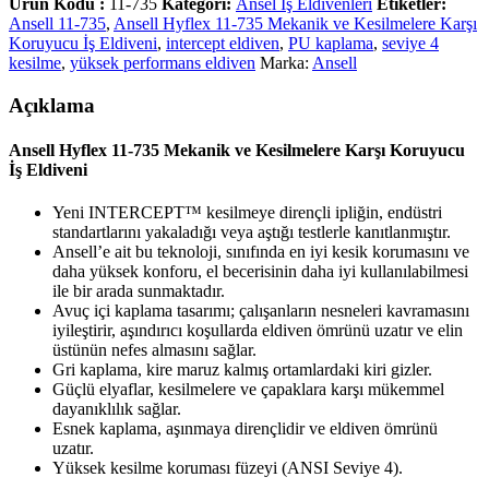
Ürün Kodu :
11-735
Kategori:
Ansel İş Eldivenleri
Etiketler:
Ansell 11-735
,
Ansell Hyflex 11-735 Mekanik ve Kesilmelere Karşı
Koruyucu İş Eldiveni
,
intercept eldiven
,
PU kaplama
,
seviye 4
kesilme
,
yüksek performans eldiven
Marka:
Ansell
Açıklama
Ansell Hyflex 11-735 Mekanik ve Kesilmelere Karşı Koruyucu
İş Eldiveni
Yeni INTERCEPT™ kesilmeye dirençli ipliğin, endüstri
standartlarını yakaladığı veya aştığı testlerle kanıtlanmıştır.
Ansell’e ait bu teknoloji, sınıfında en iyi kesik korumasını ve
daha yüksek konforu, el becerisinin daha iyi kullanılabilmesi
ile bir arada sunmaktadır.
Avuç içi kaplama tasarımı; çalışanların nesneleri kavramasını
iyileştirir, aşındırıcı koşullarda eldiven ömrünü uzatır ve elin
üstünün nefes almasını sağlar.
Gri kaplama, kire maruz kalmış ortamlardaki kiri gizler.
Güçlü elyaflar, kesilmelere ve çapaklara karşı mükemmel
dayanıklılık sağlar.
Esnek kaplama, aşınmaya dirençlidir ve eldiven ömrünü
uzatır.
Yüksek kesilme koruması füzeyi (ANSI Seviye 4).