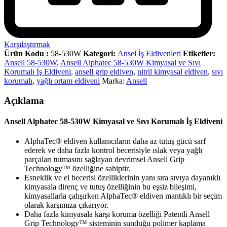
Karşılaştırmak
Ürün Kodu :
58-530W
Kategori:
Ansel İş Eldivenleri
Etiketler:
Ansell 58-530W
,
Ansell Alphatec 58-530W Kimyasal ve Sıvı
Korumalı İş Eldiveni
,
ansell grip eldiven
,
nitril kimyasal eldiven
,
sıvı
korumalı
,
yağlı ortam eldiveni
Marka:
Ansell
Açıklama
Ansell Alphatec 58-530W Kimyasal ve Sıvı Korumalı İş Eldiveni
AlphaTec® eldiven kullanıcıların daha az tutuş gücü sarf
ederek ve daha fazla kontrol becerisiyle ıslak veya yağlı
parçaları tutmasını sağlayan devrimsel Ansell Grip
Technology™ özelliğine sahiptir.
Esneklik ve el becerisi özelliklerinin yanı sıra sıvıya dayanıklı
kimyasala direnç ve tutuş özelliğinin bu eşsiz bileşimi,
kimyasallarla çalışırken AlphaTec® eldiven mantıklı bir seçim
olarak karşımıza çıkarıyor.
Daha fazla kimyasala karşı koruma özelliği Patentli Ansell
Grip Technology™ sisteminin sunduğu polimer kaplama