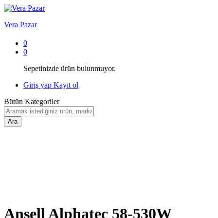
Vera Pazar
0
0
Sepetinizde ürün bulunmuyor.
Giriş yap
Kayıt ol
Bütün Kategoriler
Ara
Ansell Alphatec 58-530W