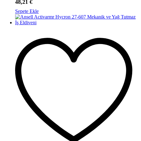
48,21
€
Sepete Ekle