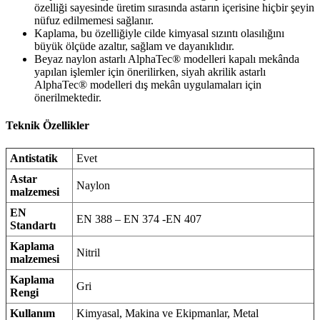
özelliği sayesinde üretim sırasında astarın içerisine hiçbir şeyin
nüfuz edilmemesi sağlanır.
Kaplama, bu özelliğiyle cilde kimyasal sızıntı olasılığını
büyük ölçüde azaltır, sağlam ve dayanıklıdır.
Beyaz naylon astarlı AlphaTec® modelleri kapalı mekânda
yapılan işlemler için önerilirken, siyah akrilik astarlı
AlphaTec® modelleri dış mekân uygulamaları için
önerilmektedir.
Teknik Özellikler
Antistatik
Evet
Astar
Naylon
malzemesi
EN
EN 388 – EN 374 -EN 407
Standartı
Kaplama
Nitril
malzemesi
Kaplama
Gri
Rengi
Kullanım
Kimyasal, Makina ve Ekipmanlar, Metal