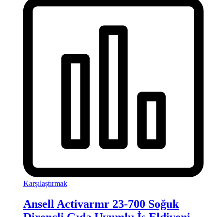
Karşılaştırmak
Ansell Activarmr 23-700 Soğuk
Dirençli Gıda Uyumlu İş Eldiveni