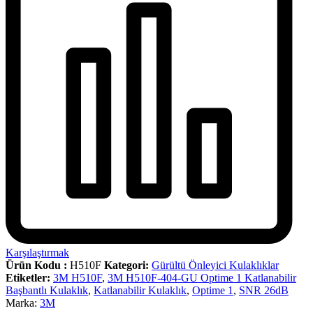
Karşılaştırmak
Ürün Kodu :
H510F
Kategori:
Gürültü Önleyici Kulaklıklar
Etiketler:
3M H510F
,
3M H510F-404-GU Optime 1 Katlanabilir
Başbantlı Kulaklık
,
Katlanabilir Kulaklık
,
Optime 1
,
SNR 26dB
Marka:
3M