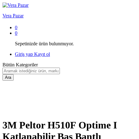
Vera Pazar
0
0
Sepetinizde ürün bulunmuyor.
Giriş yap
Kayıt ol
Bütün Kategoriler
Ara
3M Peltor H510F Optime I
Katlanabilir Baş Bantlı