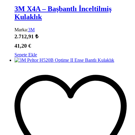
3M X4A – Başbantlı İnceltilmiş
Kulaklık
Marka:
3M
2.712,91
₺
41,20
€
Sepete Ekle