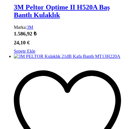
3M Peltor Optime II H520A Baş
Bantlı Kulaklık
Marka:
3M
1.586,92
₺
24,10
€
Sepete Ekle