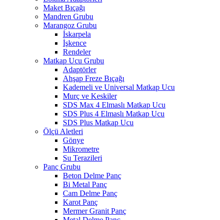
Maket Bıçağı
Mandren Grubu
Marangoz Grubu
İskarpela
İşkence
Rendeler
Matkap Ucu Grubu
Adaptörler
Ahşap Freze Bıçağı
Kademeli ve Universal Matkap Ucu
Murç ve Keskiler
SDS Max 4 Elmaslı Matkap Ucu
SDS Plus 4 Elmaslı Matkap Ucu
SDS Plus Matkap Ucu
Ölçü Aletleri
Gönye
Mikrometre
Su Terazileri
Panç Grubu
Beton Delme Panç
Bi Metal Panç
Cam Delme Panç
Karot Panç
Mermer Granit Panç
Metal Delme Panç