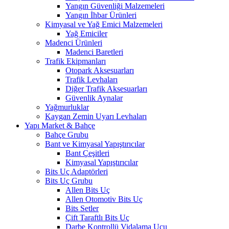
Yangın Güvenliği Malzemeleri
Yangın İhbar Ürünleri
Kimyasal ve Yağ Emici Malzemeleri
Yağ Emiciler
Madenci Ürünleri
Madenci Baretleri
Trafik Ekipmanları
Otopark Aksesuarları
Trafik Levhaları
Diğer Trafik Aksesuarları
Güvenlik Aynalar
Yağmurluklar
Kaygan Zemin Uyarı Levhaları
Yapı Market & Bahçe
Bahçe Grubu
Bant ve Kimyasal Yapıştırıcılar
Bant Çeşitleri
Kimyasal Yapıştırıcılar
Bits Uç Adaptörleri
Bits Uç Grubu
Allen Bits Uç
Allen Otomotiv Bits Uç
Bits Setler
Çift Taraftlı Bits Uç
Darbe Kontrollü Vidalama Ucu