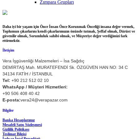
Zımpara Grupları
Daha iyi bir yaşam için Önce İnsan Önce Korunmak Önceliği insana değer vermek,
Toplumun çıkarlarını kendi çıkarlarımızın önünde tutmak, Şeffaf olmak, Dürüst ve
güvenilir olmak, Sorumluluk sahibi olmak, ve Müşteriye değer verdiğimizi fark
ettirmektir.
İletişim
Vera İşgüvenliği Malzemeleri – İsa Sağdıç
DEMİRTAŞ Mah. MURATEFENDİ Sk. ÖZGÜVEN HAN NO: 34 C
34134 FATİH / İSTANBUL
Tel:
+90 212 512 02 10
WhatsApp / Müşteri Hizmetleri:
+90 506 408 40 42
E-posta:
vera24@verapazar.com
Bilgiler
Banka Hesaplarımız
Mesafeli Satış Sözleşmesi
Gizlilik Politikası
Teslimat Bilgisi
İade ve İptal Prosedürü