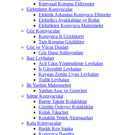
Kimyasal Koruma Eldivenler
Elektrikten Koruyucular
Elektrik Arkından Koruyucu Elbiseler
Elektrikçi Ayakkabılar ve Botlar
Elektrikten Koruyucu Malzemeler
Göz Koruyucular
Koruyucu İş Gözlükleri
Tam Koruma Gözlükler
Göz ve Vücut Duşları
Göz Duşu Solüsyonları
İkaz Levhaları
Acil Çıkış Yönlendirme Levhaları
İş Güvenliği Levhaları
Kaygan Zemin Uyarı Levhaları
Trafik Levhaları
İlk Yardım Malzemeleri
Yardım Araç ve Gereçleri
İşitme Koruyucular
Barete Takılır Kulaklıklar
Gürültü Önleyici Kulaklıklar
Kulak Tıkaçları
Kulaklık Yedek Aksesuarları
Kafa Koruyucular
Başlık Kep Şapka
Koruyucu Baretler