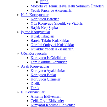
FFP3
Motorlu ve Temiz Hava Hatlı Solunum Üniteleri
Yedek Parça ve Aksesuarlar
Kafa Koruyucular
Koruyucu Baretler
Yüz Koruyucu Siperlik ve Vizörler
Başlık Kep Şapka
İşitme Koruyucular
Kulak Tıkaçları
Barete Takılır Kulaklıklar
Gürültü Önleyici Kulaklıklar
Kulaklık Yedek Aksesuarları
Göz Koruyucular
Koruyucu İş Gözlükleri
Tam Koruma Gözlükler
Ayak Koruyucular
Koruyucu Ayakkabılar
Koruyucu Botlar
Koruyucu Çizmeler
Dizlik
Terlik
El Koruyucular
Ansel İş Eldivenleri
Çelik Örgü Eldivenler
Kimyasal Koruma Eldivenler