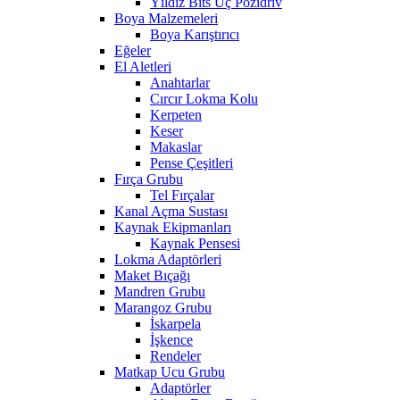
Yıldız Bits Uç Pozidriv
Boya Malzemeleri
Boya Karıştırıcı
Eğeler
El Aletleri
Anahtarlar
Cırcır Lokma Kolu
Kerpeten
Keser
Makaslar
Pense Çeşitleri
Fırça Grubu
Tel Fırçalar
Kanal Açma Sustası
Kaynak Ekipmanları
Kaynak Pensesi
Lokma Adaptörleri
Maket Bıçağı
Mandren Grubu
Marangoz Grubu
İskarpela
İşkence
Rendeler
Matkap Ucu Grubu
Adaptörler