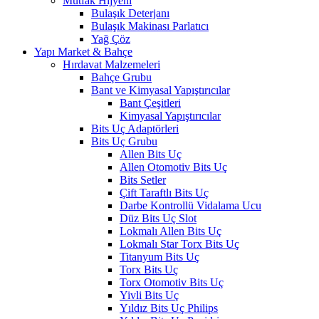
Mutfak Hijyeni
Bulaşık Deterjanı
Bulaşık Makinası Parlatıcı
Yağ Çöz
Yapı Market & Bahçe
Hırdavat Malzemeleri
Bahçe Grubu
Bant ve Kimyasal Yapıştırıcılar
Bant Çeşitleri
Kimyasal Yapıştırıcılar
Bits Uç Adaptörleri
Bits Uç Grubu
Allen Bits Uç
Allen Otomotiv Bits Uç
Bits Setler
Çift Taraftlı Bits Uç
Darbe Kontrollü Vidalama Ucu
Düz Bits Uç Slot
Lokmalı Allen Bits Uç
Lokmalı Star Torx Bits Uç
Titanyum Bits Uç
Torx Bits Uç
Torx Otomotiv Bits Uç
Yivli Bits Uç
Yıldız Bits Uç Philips