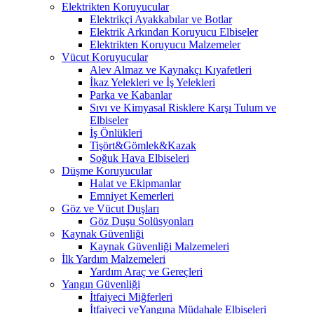
Elektrikten Koruyucular
Elektrikçi Ayakkabılar ve Botlar
Elektrik Arkından Koruyucu Elbiseler
Elektrikten Koruyucu Malzemeler
Vücut Koruyucular
Alev Almaz ve Kaynakçı Kıyafetleri
İkaz Yelekleri ve İş Yelekleri
Parka ve Kabanlar
Sıvı ve Kimyasal Risklere Karşı Tulum ve
Elbiseler
İş Önlükleri
Tişört&Gömlek&Kazak
Soğuk Hava Elbiseleri
Düşme Koruyucular
Halat ve Ekipmanlar
Emniyet Kemerleri
Göz ve Vücut Duşları
Göz Duşu Solüsyonları
Kaynak Güvenliği
Kaynak Güvenliği Malzemeleri
İlk Yardım Malzemeleri
Yardım Araç ve Gereçleri
Yangın Güvenliği
İtfaiyeci Miğferleri
İtfaiyeci veYangına Müdahale Elbiseleri