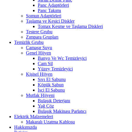
Panç Adaptörleri
Panç Takımı
Somun Adaptörleri
Taşlama ve Kesici Diskler
Tomax Kesme ve Taşlama Diskleri
Testere Grubu
Zımpara Grupları
Temizlik Grubu
Çamaşır Suyu
Genel Hijyen
Banyo Ve Wc Temizleyici
Cam Sil
Yüzey Temizleyici
Kişisel Hijyen
Sıvı El Sabunu
Köpük Sabun
İşçi El Sabunu
Mutfak Hijyeni
Bulaşık Deterjanı
Yağ Çöz
Bulaşık Makinası Parlatıcı
Elektrik Malzemeleri
Makaralı Uzatma Kablosu
Hakkımızda