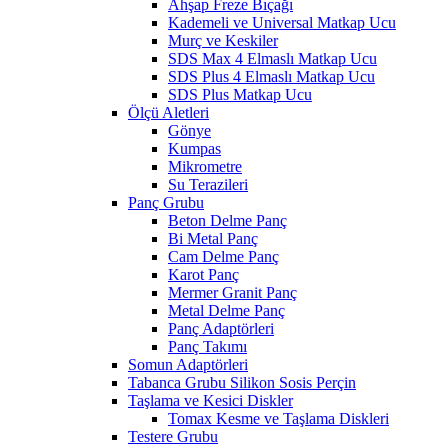
Ahşap Freze Bıçağı
Kademeli ve Universal Matkap Ucu
Murç ve Keskiler
SDS Max 4 Elmaslı Matkap Ucu
SDS Plus 4 Elmaslı Matkap Ucu
SDS Plus Matkap Ucu
Ölçü Aletleri
Gönye
Kumpas
Mikrometre
Su Terazileri
Panç Grubu
Beton Delme Panç
Bi Metal Panç
Cam Delme Panç
Karot Panç
Mermer Granit Panç
Metal Delme Panç
Panç Adaptörleri
Panç Takımı
Somun Adaptörleri
Tabanca Grubu Silikon Sosis Perçin
Taşlama ve Kesici Diskler
Tomax Kesme ve Taşlama Diskleri
Testere Grubu