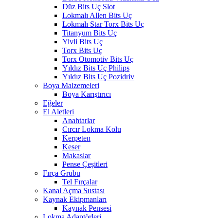
Düz Bits Uç Slot
Lokmalı Allen Bits Uç
Lokmalı Star Torx Bits Uç
Titanyum Bits Uç
Yivli Bits Uç
Torx Bits Uç
Torx Otomotiv Bits Uç
Yıldız Bits Uç Philips
Yıldız Bits Uç Pozidriv
Boya Malzemeleri
Boya Karıştırıcı
Eğeler
El Aletleri
Anahtarlar
Cırcır Lokma Kolu
Kerpeten
Keser
Makaslar
Pense Çeşitleri
Fırça Grubu
Tel Fırçalar
Kanal Açma Sustası
Kaynak Ekipmanları
Kaynak Pensesi
Lokma Adaptörleri