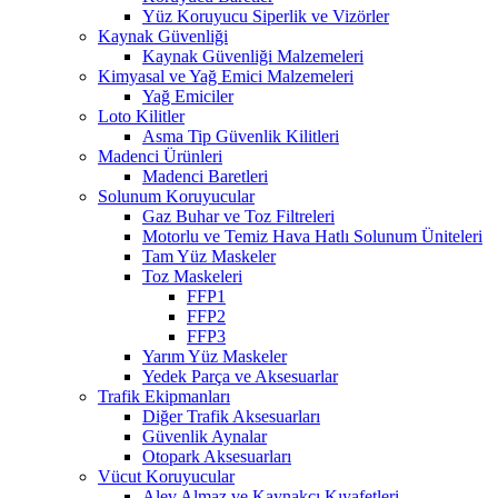
Yüz Koruyucu Siperlik ve Vizörler
Kaynak Güvenliği
Kaynak Güvenliği Malzemeleri
Kimyasal ve Yağ Emici Malzemeleri
Yağ Emiciler
Loto Kilitler
Asma Tip Güvenlik Kilitleri
Madenci Ürünleri
Madenci Baretleri
Solunum Koruyucular
Gaz Buhar ve Toz Filtreleri
Motorlu ve Temiz Hava Hatlı Solunum Üniteleri
Tam Yüz Maskeler
Toz Maskeleri
FFP1
FFP2
FFP3
Yarım Yüz Maskeler
Yedek Parça ve Aksesuarlar
Trafik Ekipmanları
Diğer Trafik Aksesuarları
Güvenlik Aynalar
Otopark Aksesuarları
Vücut Koruyucular
Alev Almaz ve Kaynakçı Kıyafetleri