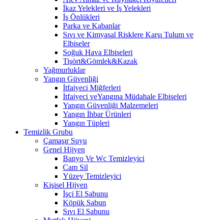
İkaz Yelekleri ve İş Yelekleri
İş Önlükleri
Parka ve Kabanlar
Sıvı ve Kimyasal Risklere Karşı Tulum ve
Elbiseler
Soğuk Hava Elbiseleri
Tişört&Gömlek&Kazak
Yağmurluklar
Yangın Güvenliği
İtfaiyeci Miğferleri
İtfaiyeci veYangına Müdahale Elbiseleri
Yangın Güvenliği Malzemeleri
Yangın İhbar Ürünleri
Yangın Tüpleri
Temizlik Grubu
Çamaşır Suyu
Genel Hijyen
Banyo Ve Wc Temizleyici
Cam Sil
Yüzey Temizleyici
Kişisel Hijyen
İşçi El Sabunu
Köpük Sabun
Sıvı El Sabunu