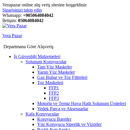
Verapazar online alış veriş sitesine hoşgeldiniz
Siparişinizi takip edin
Whatsapp:
+905064084042
İletişim:
05064084042
Vera Pazar
Departmana Göre Alışveriş
İş Güvenliği Malzemeleri
Solunum Koruyucular
Tam Yüz Maskeler
Yarım Yüz Maskeler
Gaz Buhar ve Toz Filtreleri
Toz Maskeleri
FFP1
FFP2
FFP3
Motorlu ve Temiz Hava Hatlı Solunum Üniteleri
Yedek Parça ve Aksesuarlar
Kafa Koruyucular
Koruyucu Baretler
Yüz Koruyucu Siperlik ve Vizörler
Başlık Kep Şapka