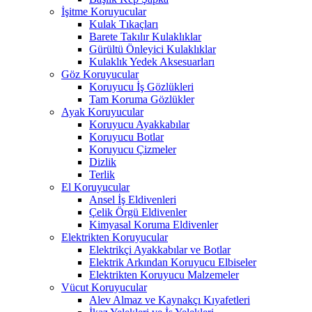
İşitme Koruyucular
Kulak Tıkaçları
Barete Takılır Kulaklıklar
Gürültü Önleyici Kulaklıklar
Kulaklık Yedek Aksesuarları
Göz Koruyucular
Koruyucu İş Gözlükleri
Tam Koruma Gözlükler
Ayak Koruyucular
Koruyucu Ayakkabılar
Koruyucu Botlar
Koruyucu Çizmeler
Dizlik
Terlik
El Koruyucular
Ansel İş Eldivenleri
Çelik Örgü Eldivenler
Kimyasal Koruma Eldivenler
Elektrikten Koruyucular
Elektrikçi Ayakkabılar ve Botlar
Elektrik Arkından Koruyucu Elbiseler
Elektrikten Koruyucu Malzemeler
Vücut Koruyucular
Alev Almaz ve Kaynakçı Kıyafetleri