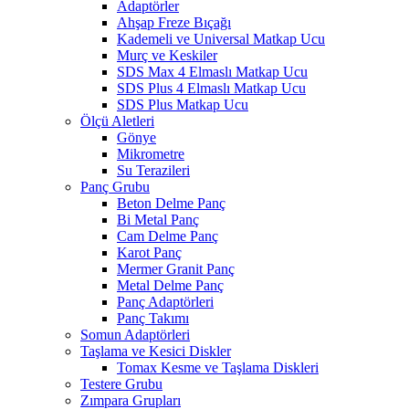
Adaptörler
Ahşap Freze Bıçağı
Kademeli ve Universal Matkap Ucu
Murç ve Keskiler
SDS Max 4 Elmaslı Matkap Ucu
SDS Plus 4 Elmaslı Matkap Ucu
SDS Plus Matkap Ucu
Ölçü Aletleri
Gönye
Mikrometre
Su Terazileri
Panç Grubu
Beton Delme Panç
Bi Metal Panç
Cam Delme Panç
Karot Panç
Mermer Granit Panç
Metal Delme Panç
Panç Adaptörleri
Panç Takımı
Somun Adaptörleri
Taşlama ve Kesici Diskler
Tomax Kesme ve Taşlama Diskleri
Testere Grubu
Zımpara Grupları