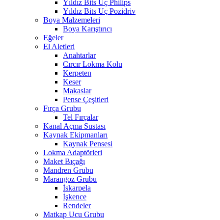
Yıldız Bits Uç Philips
Yıldız Bits Uç Pozidriv
Boya Malzemeleri
Boya Karıştırıcı
Eğeler
El Aletleri
Anahtarlar
Cırcır Lokma Kolu
Kerpeten
Keser
Makaslar
Pense Çeşitleri
Fırça Grubu
Tel Fırçalar
Kanal Açma Sustası
Kaynak Ekipmanları
Kaynak Pensesi
Lokma Adaptörleri
Maket Bıçağı
Mandren Grubu
Marangoz Grubu
İskarpela
İşkence
Rendeler
Matkap Ucu Grubu