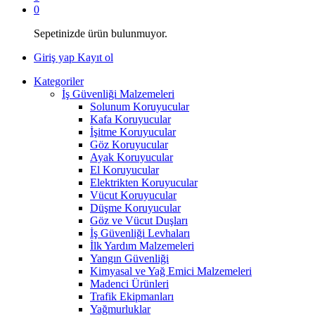
0
Sepetinizde ürün bulunmuyor.
Giriş yap
Kayıt ol
Kategoriler
İş Güvenliği Malzemeleri
Solunum Koruyucular
Kafa Koruyucular
İşitme Koruyucular
Göz Koruyucular
Ayak Koruyucular
El Koruyucular
Elektrikten Koruyucular
Vücut Koruyucular
Düşme Koruyucular
Göz ve Vücut Duşları
İş Güvenliği Levhaları
İlk Yardım Malzemeleri
Yangın Güvenliği
Kimyasal ve Yağ Emici Malzemeleri
Madenci Ürünleri
Trafik Ekipmanları
Yağmurluklar