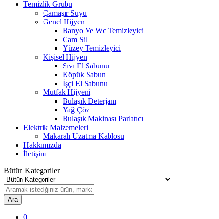
Temizlik Grubu
Çamaşır Suyu
Genel Hijyen
Banyo Ve Wc Temizleyici
Cam Sil
Yüzey Temizleyici
Kişisel Hijyen
Sıvı El Sabunu
Köpük Sabun
İşçi El Sabunu
Mutfak Hijyeni
Bulaşık Deterjanı
Yağ Çöz
Bulaşık Makinası Parlatıcı
Elektrik Malzemeleri
Makaralı Uzatma Kablosu
Hakkımızda
İletişim
Bütün Kategoriler
Ara
0