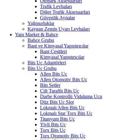
Otopark Aksesuarları
Trafik Levhaları
Diğer Trafik Aksesuarları
Güvenlik Aynalar
Yağmurluklar
Kaygan Zemin Uyarı Levhaları
Yapı Market & Bahçe
Bahçe Grubu
Bant ve Kimyasal Yapıştırıcılar
Bant Çeşitleri
Kimyasal Yapıştırıcılar
Bits Uç Adaptörleri
Bits Uç Grubu
Allen Bits Uç
Allen Otomotiv Bits Uç
Bits Setler
Çift Taraftlı Bits Uç
Darbe Kontrollü Vidalama Ucu
Düz Bits Uç Slot
Lokmalı Allen Bits Uç
Lokmalı Star Torx Bits Uç
Titanyum Bits Uç
Yivli Bits Uç
Torx Bits Uç
Torx Otomotiv Bits Uç