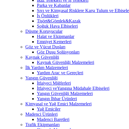
İkaz Yelekleri ve İş Yelekleri
Parka ve Kabanlar
Sıvı ve Kimyasal Risklere Karşı Tulum ve Elbisele
İş Önlükleri
Tişört&Gömlek&Kazak
Soğuk Hava Elbiseleri
Düşme Koruyucular
Halat ve Ekipmanlar
Emniyet Kemerleri
Göz ve Vücut Duşları
Göz Duşu Solüsyonları
Kaynak Güvenliği
Kaynak Güvenliği Malzemeleri
İlk Yardım Malzemeleri
Yardım Araç ve Gereçleri
Yangın Güvenliği
İtfaiyeci Miğferleri
İtfaiyeci veYangına Müdahale Elbiseleri
Yangın Güvenliği Malzemeleri
Yangın İhbar Ürünleri
Kimyasal ve Yağ Emici Malzemeleri
Yağ Emiciler
Madenci Ürünleri
Madenci Baretleri
Trafik Ekipmanları