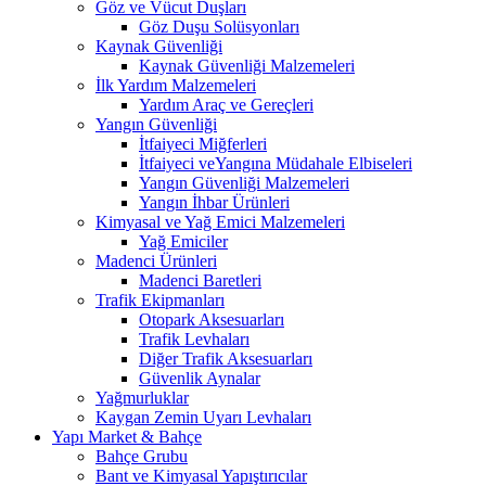
Göz ve Vücut Duşları
Göz Duşu Solüsyonları
Kaynak Güvenliği
Kaynak Güvenliği Malzemeleri
İlk Yardım Malzemeleri
Yardım Araç ve Gereçleri
Yangın Güvenliği
İtfaiyeci Miğferleri
İtfaiyeci veYangına Müdahale Elbiseleri
Yangın Güvenliği Malzemeleri
Yangın İhbar Ürünleri
Kimyasal ve Yağ Emici Malzemeleri
Yağ Emiciler
Madenci Ürünleri
Madenci Baretleri
Trafik Ekipmanları
Otopark Aksesuarları
Trafik Levhaları
Diğer Trafik Aksesuarları
Güvenlik Aynalar
Yağmurluklar
Kaygan Zemin Uyarı Levhaları
Yapı Market & Bahçe
Bahçe Grubu
Bant ve Kimyasal Yapıştırıcılar