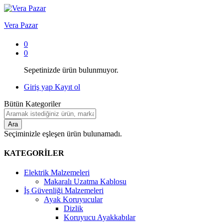
Vera Pazar
0
0
Sepetinizde ürün bulunmuyor.
Giriş yap
Kayıt ol
Bütün Kategoriler
Ara
Seçiminizle eşleşen ürün bulunamadı.
KATEGORİLER
Elektrik Malzemeleri
Makaralı Uzatma Kablosu
İş Güvenliği Malzemeleri
Ayak Koruyucular
Dizlik
Koruyucu Ayakkabılar