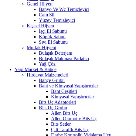
Genel Hijyen
Banyo Ve Wc Temizleyici
Cam Sil
Yüzey Temizleyici
Kişisel Hijyen
İşçi El Sabunu
Köpük Sabun
Sıvı El Sabunu
Mutfak Hijyeni
Bulaşık Deterjanı
Bulaşık Makinası Parlatıcı
Yağ Çöz
Yapı Market & Bahçe
Hırdavat Malzemeleri
Bahçe Grubu
Bant ve Kimyasal Yapıştırıcılar
Bant Çeşitleri
Kimyasal Yapıştırıcılar
Bits Uç Adaptörleri
Bits Uç Grubu
Allen Bits Uç
Allen Otomotiv Bits Uç
Bits Setler
Çift Taraftlı Bits Uç
Darbe Kontrollü Vidalama Ucu