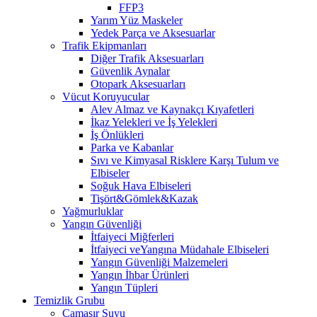
FFP3
Yarım Yüz Maskeler
Yedek Parça ve Aksesuarlar
Trafik Ekipmanları
Diğer Trafik Aksesuarları
Güvenlik Aynalar
Otopark Aksesuarları
Vücut Koruyucular
Alev Almaz ve Kaynakçı Kıyafetleri
İkaz Yelekleri ve İş Yelekleri
İş Önlükleri
Parka ve Kabanlar
Sıvı ve Kimyasal Risklere Karşı Tulum ve
Elbiseler
Soğuk Hava Elbiseleri
Tişört&Gömlek&Kazak
Yağmurluklar
Yangın Güvenliği
İtfaiyeci Miğferleri
İtfaiyeci veYangına Müdahale Elbiseleri
Yangın Güvenliği Malzemeleri
Yangın İhbar Ürünleri
Yangın Tüpleri
Temizlik Grubu
Çamaşır Suyu