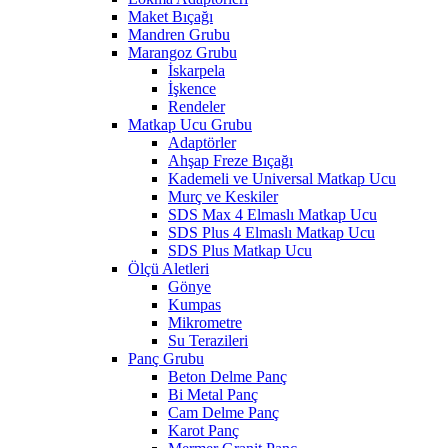
Maket Bıçağı
Mandren Grubu
Marangoz Grubu
İskarpela
İşkence
Rendeler
Matkap Ucu Grubu
Adaptörler
Ahşap Freze Bıçağı
Kademeli ve Universal Matkap Ucu
Murç ve Keskiler
SDS Max 4 Elmaslı Matkap Ucu
SDS Plus 4 Elmaslı Matkap Ucu
SDS Plus Matkap Ucu
Ölçü Aletleri
Gönye
Kumpas
Mikrometre
Su Terazileri
Panç Grubu
Beton Delme Panç
Bi Metal Panç
Cam Delme Panç
Karot Panç