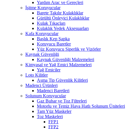
Yardım Araç ve Gereçleri
İşitme Koruyucular
Barete Takılır Kulaklıklar
Gürültü Önleyici Kulaklıklar
Kulak Tıkaçları
Kulaklık Yedek Aksesuarları
Kafa Koruyucular
Başlık Kep Şapka
Koruyucu Baretler
Yüz Koruyucu Siperlik ve Vizörler
Kaynak Güvenliği
Kaynak Güvenliği Malzemeleri
Kimyasal ve Yağ Emici Malzemeleri
Yağ Emiciler
Loto Kilitler
Asma Tip Güvenlik Kilitleri
Madenci Ürünleri
Madenci Baretleri
Solunum Koruyucular
Gaz Buhar ve Toz Filtreleri
Motorlu ve Temiz Hava Hatlı Solunum Üniteleri
Tam Yüz Maskeler
Toz Maskeleri
FFP1
FFP2