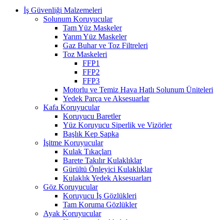
İş Güvenliği Malzemeleri
Solunum Koruyucular
Tam Yüz Maskeler
Yarım Yüz Maskeler
Gaz Buhar ve Toz Filtreleri
Toz Maskeleri
FFP1
FFP2
FFP3
Motorlu ve Temiz Hava Hatlı Solunum Üniteleri
Yedek Parça ve Aksesuarlar
Kafa Koruyucular
Koruyucu Baretler
Yüz Koruyucu Siperlik ve Vizörler
Başlık Kep Şapka
İşitme Koruyucular
Kulak Tıkaçları
Barete Takılır Kulaklıklar
Gürültü Önleyici Kulaklıklar
Kulaklık Yedek Aksesuarları
Göz Koruyucular
Koruyucu İş Gözlükleri
Tam Koruma Gözlükler
Ayak Koruyucular