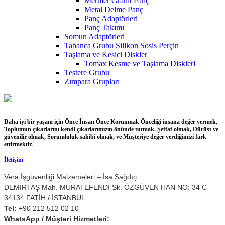
Mermer Granit Panç
Metal Delme Panç
Panç Adaptörleri
Panç Takımı
Somun Adaptörleri
Tabanca Grubu Silikon Sosis Perçin
Taşlama ve Kesici Diskler
Tomax Kesme ve Taşlama Diskleri
Testere Grubu
Zımpara Grupları
Daha iyi bir yaşam için Önce İnsan Önce Korunmak Önceliği insana değer vermek,
Toplumun çıkarlarını kendi çıkarlarımızın önünde tutmak, Şeffaf olmak, Dürüst ve
güvenilir olmak, Sorumluluk sahibi olmak, ve Müşteriye değer verdiğimizi fark
ettirmektir.
İletişim
Vera İşgüvenliği Malzemeleri – İsa Sağdıç
DEMİRTAŞ Mah. MURATEFENDİ Sk. ÖZGÜVEN HAN NO: 34 C
34134 FATİH / İSTANBUL
Tel:
+90 212 512 02 10
WhatsApp / Müşteri Hizmetleri: