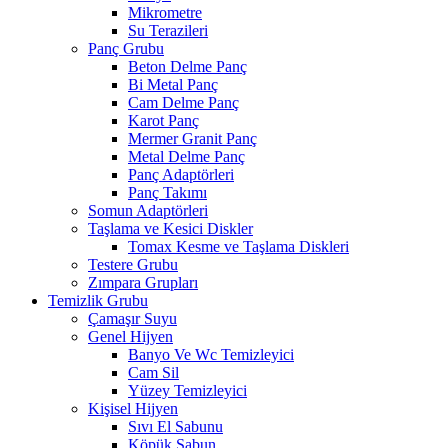
Mikrometre
Su Terazileri
Panç Grubu
Beton Delme Panç
Bi Metal Panç
Cam Delme Panç
Karot Panç
Mermer Granit Panç
Metal Delme Panç
Panç Adaptörleri
Panç Takımı
Somun Adaptörleri
Taşlama ve Kesici Diskler
Tomax Kesme ve Taşlama Diskleri
Testere Grubu
Zımpara Grupları
Temizlik Grubu
Çamaşır Suyu
Genel Hijyen
Banyo Ve Wc Temizleyici
Cam Sil
Yüzey Temizleyici
Kişisel Hijyen
Sıvı El Sabunu
Köpük Sabun