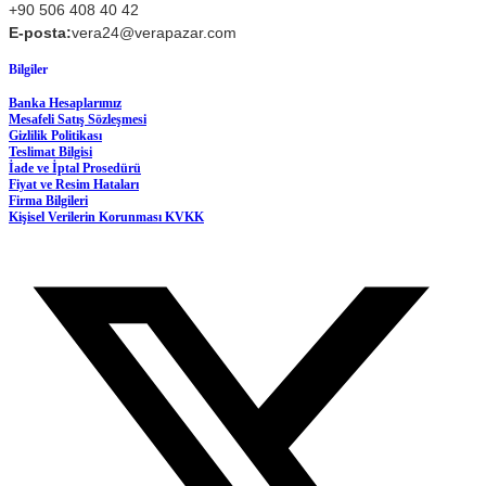
+90 506 408 40 42
E-posta:
vera24@verapazar.com
Bilgiler
Banka Hesaplarımız
Mesafeli Satış Sözleşmesi
Gizlilik Politikası
Teslimat Bilgisi
İade ve İptal Prosedürü
Fiyat ve Resim Hataları
Firma Bilgileri
Kişisel Verilerin Korunması KVKK