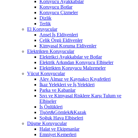
Koruyucu Ayakkabılar
Koruyucu Botlar
Koruyucu Çizmeler
Dizlik
Terlik
El Koruyucular
Ansel İş Eldivenleri
Çelik Örgü Eldivenler
Kimyasal Koruma Eldivenler
Elektrikten Koruyucular
Elektrikçi Ayakkabılar ve Botlar
Elektrik Arkından Koruyucu Elbiseler
Elektrikten Koruyucu Malzemeler
Vücut Koruyucular
Alev Almaz ve Kaynakçı Kıyafetleri
İkaz Yelekleri ve İş Yelekleri
Parka ve Kabanlar
Sıvı ve Kimyasal Risklere Karşı Tulum ve
Elbiseler
İş Önlükleri
Tişört&Gömlek&Kazak
Soğuk Hava Elbiseleri
Düşme Koruyucular
Halat ve Ekipmanlar
Emniyet Kemerleri