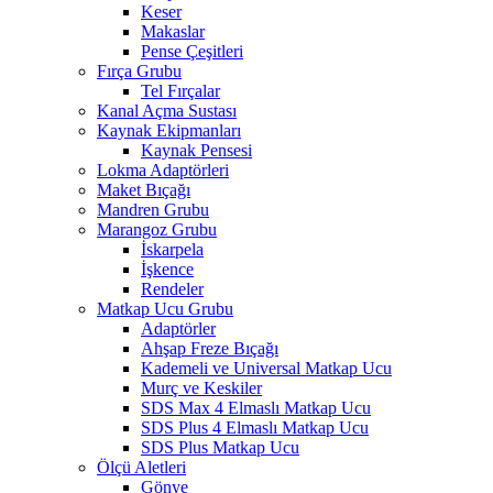
Keser
Makaslar
Pense Çeşitleri
Fırça Grubu
Tel Fırçalar
Kanal Açma Sustası
Kaynak Ekipmanları
Kaynak Pensesi
Lokma Adaptörleri
Maket Bıçağı
Mandren Grubu
Marangoz Grubu
İskarpela
İşkence
Rendeler
Matkap Ucu Grubu
Adaptörler
Ahşap Freze Bıçağı
Kademeli ve Universal Matkap Ucu
Murç ve Keskiler
SDS Max 4 Elmaslı Matkap Ucu
SDS Plus 4 Elmaslı Matkap Ucu
SDS Plus Matkap Ucu
Ölçü Aletleri
Gönye