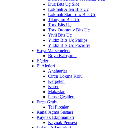
Düz Bits Uç Slot
Lokmalı Allen Bits Uç
Lokmalı Star Torx Bits Uç
Titanyum Bits Uç
Torx Bits Uç
Torx Otomotiv Bits Uç
Yivli Bits Uç
Yıldız Bits Uç Philips
Yıldız Bits Uç Pozidriv
Boya Malzemeleri
Boya Karıştırıcı
Eğeler
El Aletleri
Anahtarlar
Cırcır Lokma Kolu
Kerpeten
Keser
Makaslar
Pense Çeşitleri
Fırça Grubu
Tel Fırçalar
Kanal Açma Sustası
Kaynak Ekipmanları
Kaynak Pensesi
Lokma Adaptörleri