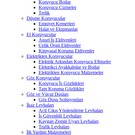
Koruyucu Botlar
Koruyucu Çizmeler
Terlik
Düşme Koruyucular
Emniyet Kemerleri
Halat ve Ekipmanlar
El Koruyucular
Ansel İş Eldivenleri
Çelik Örgü Eldivenler
Kimyasal Koruma Eldivenler
Elektrikten Koruyucular
Elektrik Arkından Koruyucu Elbiseler
Elektrikçi Ayakkabılar ve Botlar
Elektrikten Koruyucu Malzemeler
Göz Koruyucular
Koruyucu İş Gözlükleri
Tam Koruma Gözlükler
Göz ve Vücut Duşları
Göz Duşu Solüsyonları
İkaz Levhaları
Acil Çıkış Yönlendirme Levhaları
İş Güvenliği Levhaları
Kaygan Zemin Uyarı Levhaları
Trafik Levhaları
İlk Yardım Malzemeleri