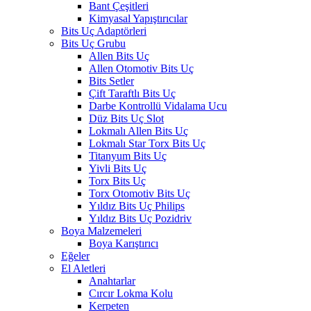
Bant Çeşitleri
Kimyasal Yapıştırıcılar
Bits Uç Adaptörleri
Bits Uç Grubu
Allen Bits Uç
Allen Otomotiv Bits Uç
Bits Setler
Çift Taraftlı Bits Uç
Darbe Kontrollü Vidalama Ucu
Düz Bits Uç Slot
Lokmalı Allen Bits Uç
Lokmalı Star Torx Bits Uç
Titanyum Bits Uç
Yivli Bits Uç
Torx Bits Uç
Torx Otomotiv Bits Uç
Yıldız Bits Uç Philips
Yıldız Bits Uç Pozidriv
Boya Malzemeleri
Boya Karıştırıcı
Eğeler
El Aletleri
Anahtarlar
Cırcır Lokma Kolu
Kerpeten