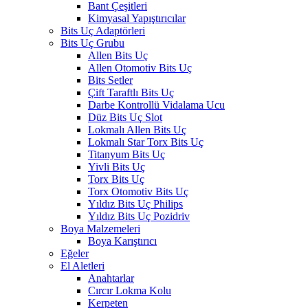
Bant Çeşitleri
Kimyasal Yapıştırıcılar
Bits Uç Adaptörleri
Bits Uç Grubu
Allen Bits Uç
Allen Otomotiv Bits Uç
Bits Setler
Çift Taraftlı Bits Uç
Darbe Kontrollü Vidalama Ucu
Düz Bits Uç Slot
Lokmalı Allen Bits Uç
Lokmalı Star Torx Bits Uç
Titanyum Bits Uç
Yivli Bits Uç
Torx Bits Uç
Torx Otomotiv Bits Uç
Yıldız Bits Uç Philips
Yıldız Bits Uç Pozidriv
Boya Malzemeleri
Boya Karıştırıcı
Eğeler
El Aletleri
Anahtarlar
Cırcır Lokma Kolu
Kerpeten