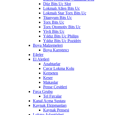
Düz Bits Uç Slot
Lokmalı Allen Bits Uç
Lokmalı Star Torx Bits Uç
Titanyum Bits Uç
Torx Bits Uç
Torx Otomotiv Bits Uç
Yivli Bits Uç
Yıldız Bits Uç Philips
Yıldız Bits Uç Pozidriv
Boya Malzemeleri
Boya Karıştırıcı
Eğeler
El Aletleri
Anahtarlar
Cırcır Lokma Kolu
Kerpeten
Keser
Makaslar
Pense Çeşitleri
Fırça Grubu
Tel Fırçalar
Kanal Açma Sustası
Kaynak Ekipmanları
Kaynak Pensesi
Lokma Adaptörleri