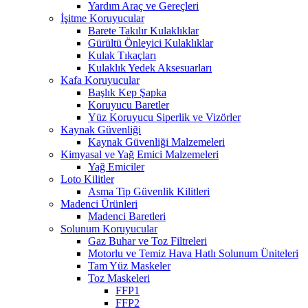
Yardım Araç ve Gereçleri
İşitme Koruyucular
Barete Takılır Kulaklıklar
Gürültü Önleyici Kulaklıklar
Kulak Tıkaçları
Kulaklık Yedek Aksesuarları
Kafa Koruyucular
Başlık Kep Şapka
Koruyucu Baretler
Yüz Koruyucu Siperlik ve Vizörler
Kaynak Güvenliği
Kaynak Güvenliği Malzemeleri
Kimyasal ve Yağ Emici Malzemeleri
Yağ Emiciler
Loto Kilitler
Asma Tip Güvenlik Kilitleri
Madenci Ürünleri
Madenci Baretleri
Solunum Koruyucular
Gaz Buhar ve Toz Filtreleri
Motorlu ve Temiz Hava Hatlı Solunum Üniteleri
Tam Yüz Maskeler
Toz Maskeleri
FFP1
FFP2