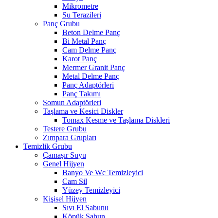
Mikrometre
Su Terazileri
Panç Grubu
Beton Delme Panç
Bi Metal Panç
Cam Delme Panç
Karot Panç
Mermer Granit Panç
Metal Delme Panç
Panç Adaptörleri
Panç Takımı
Somun Adaptörleri
Taşlama ve Kesici Diskler
Tomax Kesme ve Taşlama Diskleri
Testere Grubu
Zımpara Grupları
Temizlik Grubu
Çamaşır Suyu
Genel Hijyen
Banyo Ve Wc Temizleyici
Cam Sil
Yüzey Temizleyici
Kişisel Hijyen
Sıvı El Sabunu
Köpük Sabun