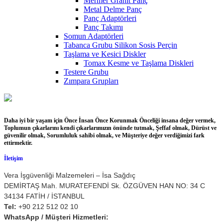
Mermer Granit Panç
Metal Delme Panç
Panç Adaptörleri
Panç Takımı
Somun Adaptörleri
Tabanca Grubu Silikon Sosis Perçin
Taşlama ve Kesici Diskler
Tomax Kesme ve Taşlama Diskleri
Testere Grubu
Zımpara Grupları
Daha iyi bir yaşam için Önce İnsan Önce Korunmak Önceliği insana değer vermek,
Toplumun çıkarlarını kendi çıkarlarımızın önünde tutmak, Şeffaf olmak, Dürüst ve
güvenilir olmak, Sorumluluk sahibi olmak, ve Müşteriye değer verdiğimizi fark
ettirmektir.
İletişim
Vera İşgüvenliği Malzemeleri – İsa Sağdıç
DEMİRTAŞ Mah. MURATEFENDİ Sk. ÖZGÜVEN HAN NO: 34 C
34134 FATİH / İSTANBUL
Tel:
+90 212 512 02 10
WhatsApp / Müşteri Hizmetleri: