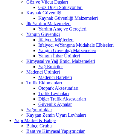
Göz ve Vücut Duşları
Göz Duşu Solüsyonları
Kaynak Güvenliği
Kaynak Güvenliği Malzemeleri
İlk Yardım Malzemeleri
Yardım Araç ve Gereçleri
Yangın Güvenliği
İtfaiyeci Miğferleri
İtfaiyeci veYangına Müdahale Elbiseleri
Yangın Güvenliği Malzemeleri
Yangın İhbar Ürünleri
Kimyasal ve Yağ Emici Malzemeleri
Yağ Emiciler
Madenci Ürünleri
Madenci Baretleri
Trafik Ekipmanları
Otopark Aksesuarları
Trafik Levhaları
Diğer Trafik Aksesuarları
Güvenlik Aynalar
Yağmurluklar
Kaygan Zemin Uyarı Levhaları
Yapı Market & Bahçe
Bahçe Grubu
Bant ve Kimyasal Yapıştırıcılar