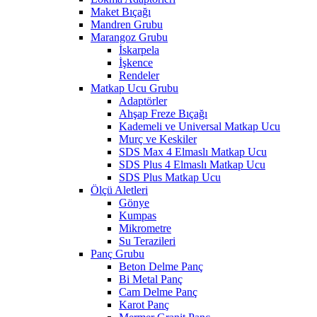
Maket Bıçağı
Mandren Grubu
Marangoz Grubu
İskarpela
İşkence
Rendeler
Matkap Ucu Grubu
Adaptörler
Ahşap Freze Bıçağı
Kademeli ve Universal Matkap Ucu
Murç ve Keskiler
SDS Max 4 Elmaslı Matkap Ucu
SDS Plus 4 Elmaslı Matkap Ucu
SDS Plus Matkap Ucu
Ölçü Aletleri
Gönye
Kumpas
Mikrometre
Su Terazileri
Panç Grubu
Beton Delme Panç
Bi Metal Panç
Cam Delme Panç
Karot Panç