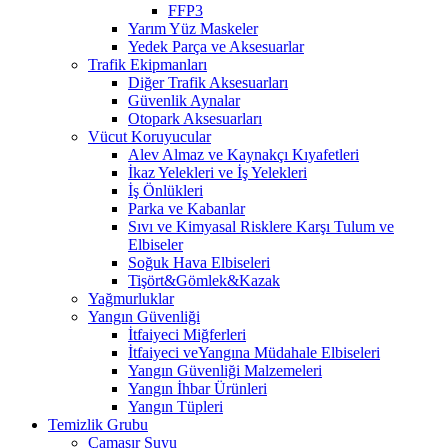
FFP3
Yarım Yüz Maskeler
Yedek Parça ve Aksesuarlar
Trafik Ekipmanları
Diğer Trafik Aksesuarları
Güvenlik Aynalar
Otopark Aksesuarları
Vücut Koruyucular
Alev Almaz ve Kaynakçı Kıyafetleri
İkaz Yelekleri ve İş Yelekleri
İş Önlükleri
Parka ve Kabanlar
Sıvı ve Kimyasal Risklere Karşı Tulum ve
Elbiseler
Soğuk Hava Elbiseleri
Tişört&Gömlek&Kazak
Yağmurluklar
Yangın Güvenliği
İtfaiyeci Miğferleri
İtfaiyeci veYangına Müdahale Elbiseleri
Yangın Güvenliği Malzemeleri
Yangın İhbar Ürünleri
Yangın Tüpleri
Temizlik Grubu
Çamaşır Suyu