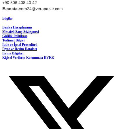
+90 506 408 40 42
E-posta:
vera24@verapazar.com
Bilgiler
Banka Hesaplarımız
Mesafeli Satış Sözleşmesi
Gizlilik Politikası
Teslimat Bilgisi
İade ve İptal Prosedürü
Fiyat ve Resim Hataları
Firma Bilgileri
Kişisel Verilerin Korunması KVKK