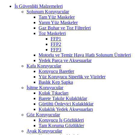
İş Güvenliği Malzemeleri
Solunum Koruyucular
Tam Yüz Maskeler
Yarım Yüz Maskeler
Gaz Buhar ve Toz Filtreleri
Toz Maskeleri
FFP1
FFP2
FFP3
Motorlu ve Temiz Hava Hatlı Solunum Üniteleri
Yedek Parça ve Aksesuarlar
Kafa Koruyucular
Koruyucu Baretler
Yüz Koruyucu Siperlik ve Vizörler
Başlık Kep Şapka
İşitme Koruyucular
Kulak Tıkaçları
Barete Takılır Kulaklıklar
Gürültü Önleyici Kulaklıklar
Kulaklık Yedek Aksesuarları
Göz Koruyucular
Koruyucu İş Gözlükleri
Tam Koruma Gözlükler
Ayak Koruyucular