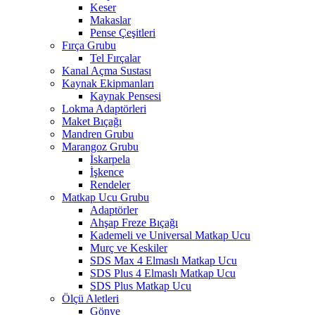
Keser
Makaslar
Pense Çeşitleri
Fırça Grubu
Tel Fırçalar
Kanal Açma Sustası
Kaynak Ekipmanları
Kaynak Pensesi
Lokma Adaptörleri
Maket Bıçağı
Mandren Grubu
Marangoz Grubu
İskarpela
İşkence
Rendeler
Matkap Ucu Grubu
Adaptörler
Ahşap Freze Bıçağı
Kademeli ve Universal Matkap Ucu
Murç ve Keskiler
SDS Max 4 Elmaslı Matkap Ucu
SDS Plus 4 Elmaslı Matkap Ucu
SDS Plus Matkap Ucu
Ölçü Aletleri
Gönye