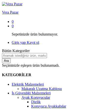
Vera Pazar
0
0
Sepetinizde ürün bulunmuyor.
Giriş yap
Kayıt ol
Bütün Kategoriler
Ara
Seçiminizle eşleşen ürün bulunamadı.
KATEGORİLER
Elektrik Malzemeleri
Makaralı Uzatma Kablosu
İş Güvenliği Malzemeleri
Ayak Koruyucular
Dizlik
Koruyucu Ayakkabılar