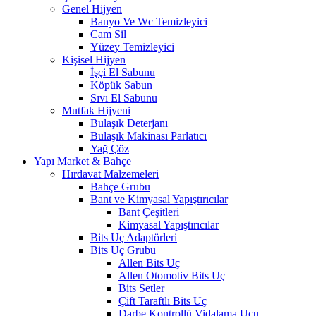
Genel Hijyen
Banyo Ve Wc Temizleyici
Cam Sil
Yüzey Temizleyici
Kişisel Hijyen
İşçi El Sabunu
Köpük Sabun
Sıvı El Sabunu
Mutfak Hijyeni
Bulaşık Deterjanı
Bulaşık Makinası Parlatıcı
Yağ Çöz
Yapı Market & Bahçe
Hırdavat Malzemeleri
Bahçe Grubu
Bant ve Kimyasal Yapıştırıcılar
Bant Çeşitleri
Kimyasal Yapıştırıcılar
Bits Uç Adaptörleri
Bits Uç Grubu
Allen Bits Uç
Allen Otomotiv Bits Uç
Bits Setler
Çift Taraftlı Bits Uç
Darbe Kontrollü Vidalama Ucu