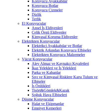
Koruyucu Ayakkabılar
Koruyucu Botlar
Koruyucu Çizmeler
Dizlik
Terlik
El Koruyucular
Ansel İş Eldivenleri
Çelik Örgü Eldivenler
Kimyasal Koruma Eldivenler
Elektrikten Koruyucular
Elektrikçi Ayakkabılar ve Botlar
Elektrik Arkından Koruyucu Elbiseler
Elektrikten Koruyucu Malzemeler
Vücut Koruyucular
Alev Almaz ve Kaynakçı Kıyafetleri
İkaz Yelekleri ve İş Yelekleri
Parka ve Kabanlar
Sıvı ve Kimyasal Risklere Karşı Tulum ve
Elbiseler
İş Önlükleri
Tişört&Gömlek&Kazak
Soğuk Hava Elbiseleri
Düşme Koruyucular
Halat ve Ekipmanlar
Emniyet Kemerleri