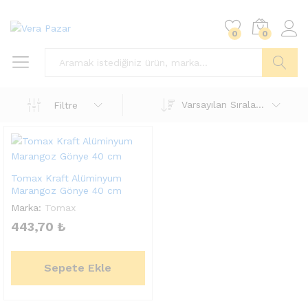
0
0
Ara
Varsayılan Sıralama
Filtre
Tomax Kraft Alüminyum
Marangoz Gönye 40 cm
Marka:
Tomax
443,70
₺
Sepete Ekle