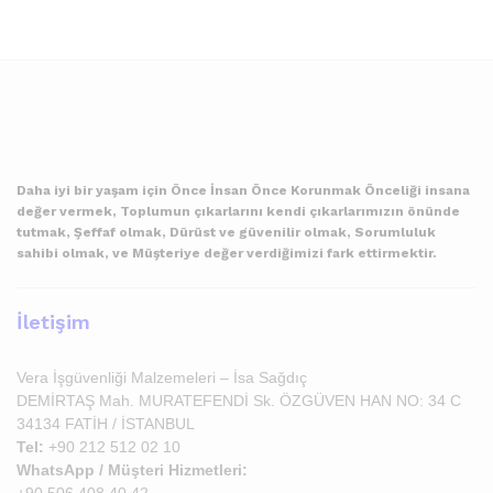
Daha iyi bir yaşam için Önce İnsan Önce Korunmak Önceliği insana
değer vermek, Toplumun çıkarlarını kendi çıkarlarımızın önünde
tutmak, Şeffaf olmak, Dürüst ve güvenilir olmak, Sorumluluk
sahibi olmak, ve Müşteriye değer verdiğimizi fark ettirmektir.
İletişim
Vera İşgüvenliği Malzemeleri – İsa Sağdıç
DEMİRTAŞ Mah. MURATEFENDİ Sk. ÖZGÜVEN HAN NO: 34 C
34134 FATİH / İSTANBUL
Tel:
+90 212 512 02 10
WhatsApp / Müşteri Hizmetleri:
+90 506 408 40 42