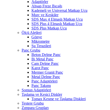
Adaptörler
Ahşap Freze Bıçağı
Kademeli ve Universal Matkap Ucu
Murç ve Keskiler
SDS Max 4 Elmaslı Matkap Ucu
SDS Plus 4 Elmaslı Matkap Ucu
SDS Plus Matkap Ucu
Ölçü Aletleri
Gönye
Mikrometre
Su Terazileri
Panç Grubu
Beton Delme Panç
Bi Metal Panç
Cam Delme Panç
Karot Panç
Mermer Granit Panç
Metal Delme Panç
Panç Adaptörleri
Panç Takımı
Somun Adaptörleri
Taşlama ve Kesici Diskler
Tomax Kesme ve Taşlama Diskleri
Testere Grubu
Zımpara Grupları