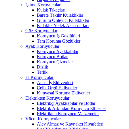
İşitme Koruyucular
Kulak Tıkaçları
Barete Takılır Kulaklıklar
Gürültü Önleyici Kulaklıklar
Kulaklık Yedek Aksesuarları
Göz Koruyucular
Koruyucu İş Gözlükleri
Tam Koruma Gözlükler
Ayak Koruyucular
Koruyucu Ayakkabılar
Koruyucu Botlar
Koruyucu Çizmeler
Dizlik
Terlik
El Koruyucular
Ansel İş Eldivenleri
Çelik Örgü Eldivenler
Kimyasal Koruma Eldivenler
Elektrikten Koruyucular
Elektrikçi Ayakkabılar ve Botlar
Elektrik Arkından Koruyucu Elbiseler
Elektrikten Koruyucu Malzemeler
Vücut Koruyucular
Alev Almaz ve Kaynakçı Kıyafetleri