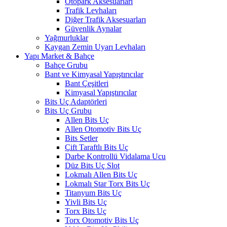
Otopark Aksesuarları
Trafik Levhaları
Diğer Trafik Aksesuarları
Güvenlik Aynalar
Yağmurluklar
Kaygan Zemin Uyarı Levhaları
Yapı Market & Bahçe
Bahçe Grubu
Bant ve Kimyasal Yapıştırıcılar
Bant Çeşitleri
Kimyasal Yapıştırıcılar
Bits Uç Adaptörleri
Bits Uç Grubu
Allen Bits Uç
Allen Otomotiv Bits Uç
Bits Setler
Çift Taraftlı Bits Uç
Darbe Kontrollü Vidalama Ucu
Düz Bits Uç Slot
Lokmalı Allen Bits Uç
Lokmalı Star Torx Bits Uç
Titanyum Bits Uç
Yivli Bits Uç
Torx Bits Uç
Torx Otomotiv Bits Uç