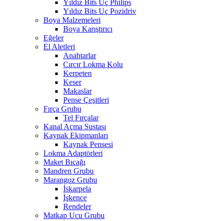
Yıldız Bits Uç Philips
Yıldız Bits Uç Pozidriv
Boya Malzemeleri
Boya Karıştırıcı
Eğeler
El Aletleri
Anahtarlar
Cırcır Lokma Kolu
Kerpeten
Keser
Makaslar
Pense Çeşitleri
Fırça Grubu
Tel Fırçalar
Kanal Açma Sustası
Kaynak Ekipmanları
Kaynak Pensesi
Lokma Adaptörleri
Maket Bıçağı
Mandren Grubu
Marangoz Grubu
İskarpela
İşkence
Rendeler
Matkap Ucu Grubu