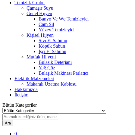
Temizlik Grubu
Çamaşır Suyu
Genel Hijyen
Banyo Ve Wc Temizleyici
Cam Sil
Yüzey Temizleyici
Kişisel Hijyen
Sıvı El Sabunu
Köpük Sabun
İşçi El Sabunu
Mutfak Hijyeni
Bulaşık Deterjanı
Yağ Çöz
Bulaşık Makinası Parlatıcı
Elektrik Malzemeleri
Makaralı Uzatma Kablosu
Hakkımızda
İletişim
Bütün Kategoriler
Ara
0