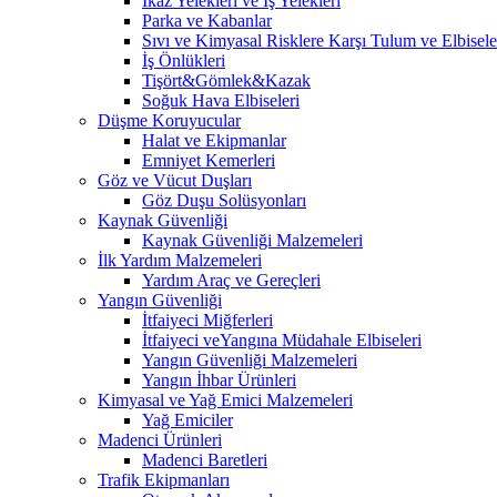
İkaz Yelekleri ve İş Yelekleri
Parka ve Kabanlar
Sıvı ve Kimyasal Risklere Karşı Tulum ve Elbisele
İş Önlükleri
Tişört&Gömlek&Kazak
Soğuk Hava Elbiseleri
Düşme Koruyucular
Halat ve Ekipmanlar
Emniyet Kemerleri
Göz ve Vücut Duşları
Göz Duşu Solüsyonları
Kaynak Güvenliği
Kaynak Güvenliği Malzemeleri
İlk Yardım Malzemeleri
Yardım Araç ve Gereçleri
Yangın Güvenliği
İtfaiyeci Miğferleri
İtfaiyeci veYangına Müdahale Elbiseleri
Yangın Güvenliği Malzemeleri
Yangın İhbar Ürünleri
Kimyasal ve Yağ Emici Malzemeleri
Yağ Emiciler
Madenci Ürünleri
Madenci Baretleri
Trafik Ekipmanları