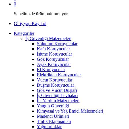
0
Sepetinizde ürün bulunmuyor.
Giriş yap
Kayıt ol
Kategoriler
İş Güvenliği Malzemeleri
Solunum Koruyucular
Kafa Koruyucular
İşitme Koruyucular
Göz Koruyucular
Ayak Koruyucular
El Koruyucular
Elektrikten Koruyucular
Vücut Koruyucular
Düşme Koruyucular
Göz ve Vücut Duşları
İş Güvenliği Levhaları
İlk Yardım Malzemeleri
Yangın Güvenliği
Kimyasal ve Yağ Emici Malzemeleri
Madenci Ürünleri
Trafik Ekipmanları
Yağmurluklar