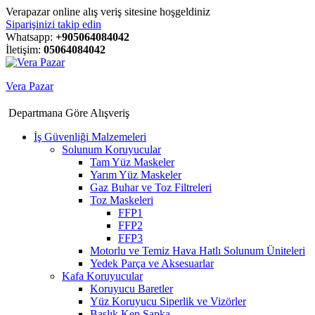
Verapazar online alış veriş sitesine hoşgeldiniz
Siparişinizi takip edin
Whatsapp:
+905064084042
İletişim:
05064084042
Vera Pazar
Departmana Göre Alışveriş
İş Güvenliği Malzemeleri
Solunum Koruyucular
Tam Yüz Maskeler
Yarım Yüz Maskeler
Gaz Buhar ve Toz Filtreleri
Toz Maskeleri
FFP1
FFP2
FFP3
Motorlu ve Temiz Hava Hatlı Solunum Üniteleri
Yedek Parça ve Aksesuarlar
Kafa Koruyucular
Koruyucu Baretler
Yüz Koruyucu Siperlik ve Vizörler
Başlık Kep Şapka