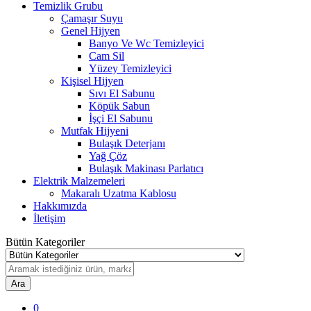
Temizlik Grubu
Çamaşır Suyu
Genel Hijyen
Banyo Ve Wc Temizleyici
Cam Sil
Yüzey Temizleyici
Kişisel Hijyen
Sıvı El Sabunu
Köpük Sabun
İşçi El Sabunu
Mutfak Hijyeni
Bulaşık Deterjanı
Yağ Çöz
Bulaşık Makinası Parlatıcı
Elektrik Malzemeleri
Makaralı Uzatma Kablosu
Hakkımızda
İletişim
Bütün Kategoriler
Ara
0