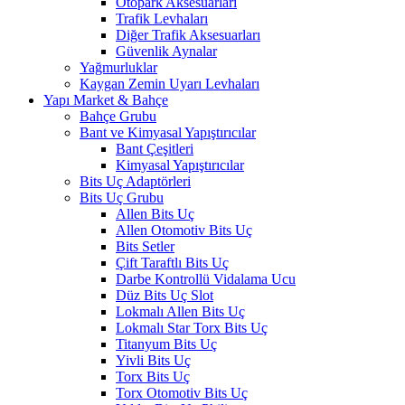
Otopark Aksesuarları
Trafik Levhaları
Diğer Trafik Aksesuarları
Güvenlik Aynalar
Yağmurluklar
Kaygan Zemin Uyarı Levhaları
Yapı Market & Bahçe
Bahçe Grubu
Bant ve Kimyasal Yapıştırıcılar
Bant Çeşitleri
Kimyasal Yapıştırıcılar
Bits Uç Adaptörleri
Bits Uç Grubu
Allen Bits Uç
Allen Otomotiv Bits Uç
Bits Setler
Çift Taraftlı Bits Uç
Darbe Kontrollü Vidalama Ucu
Düz Bits Uç Slot
Lokmalı Allen Bits Uç
Lokmalı Star Torx Bits Uç
Titanyum Bits Uç
Yivli Bits Uç
Torx Bits Uç
Torx Otomotiv Bits Uç