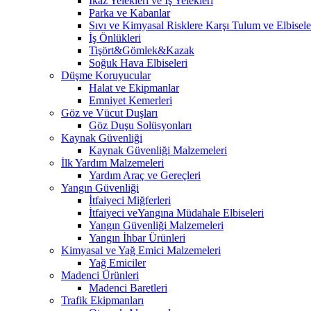
İkaz Yelekleri ve İş Yelekleri
Parka ve Kabanlar
Sıvı ve Kimyasal Risklere Karşı Tulum ve Elbisele
İş Önlükleri
Tişört&Gömlek&Kazak
Soğuk Hava Elbiseleri
Düşme Koruyucular
Halat ve Ekipmanlar
Emniyet Kemerleri
Göz ve Vücut Duşları
Göz Duşu Solüsyonları
Kaynak Güvenliği
Kaynak Güvenliği Malzemeleri
İlk Yardım Malzemeleri
Yardım Araç ve Gereçleri
Yangın Güvenliği
İtfaiyeci Miğferleri
İtfaiyeci veYangına Müdahale Elbiseleri
Yangın Güvenliği Malzemeleri
Yangın İhbar Ürünleri
Kimyasal ve Yağ Emici Malzemeleri
Yağ Emiciler
Madenci Ürünleri
Madenci Baretleri
Trafik Ekipmanları