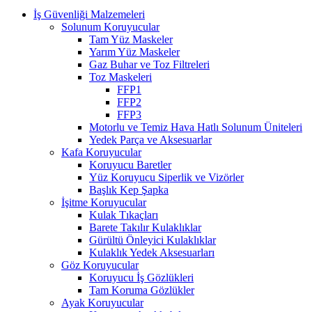
İş Güvenliği Malzemeleri
Solunum Koruyucular
Tam Yüz Maskeler
Yarım Yüz Maskeler
Gaz Buhar ve Toz Filtreleri
Toz Maskeleri
FFP1
FFP2
FFP3
Motorlu ve Temiz Hava Hatlı Solunum Üniteleri
Yedek Parça ve Aksesuarlar
Kafa Koruyucular
Koruyucu Baretler
Yüz Koruyucu Siperlik ve Vizörler
Başlık Kep Şapka
İşitme Koruyucular
Kulak Tıkaçları
Barete Takılır Kulaklıklar
Gürültü Önleyici Kulaklıklar
Kulaklık Yedek Aksesuarları
Göz Koruyucular
Koruyucu İş Gözlükleri
Tam Koruma Gözlükler
Ayak Koruyucular