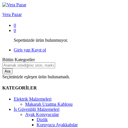
Vera Pazar
0
0
Sepetinizde ürün bulunmuyor.
Giriş yap
Kayıt ol
Bütün Kategoriler
Ara
Seçiminizle eşleşen ürün bulunamadı.
KATEGORİLER
Elektrik Malzemeleri
Makaralı Uzatma Kablosu
İş Güvenliği Malzemeleri
Ayak Koruyucular
Dizlik
Koruyucu Ayakkabılar