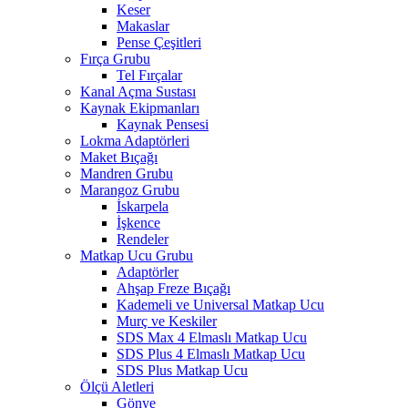
Keser
Makaslar
Pense Çeşitleri
Fırça Grubu
Tel Fırçalar
Kanal Açma Sustası
Kaynak Ekipmanları
Kaynak Pensesi
Lokma Adaptörleri
Maket Bıçağı
Mandren Grubu
Marangoz Grubu
İskarpela
İşkence
Rendeler
Matkap Ucu Grubu
Adaptörler
Ahşap Freze Bıçağı
Kademeli ve Universal Matkap Ucu
Murç ve Keskiler
SDS Max 4 Elmaslı Matkap Ucu
SDS Plus 4 Elmaslı Matkap Ucu
SDS Plus Matkap Ucu
Ölçü Aletleri
Gönye