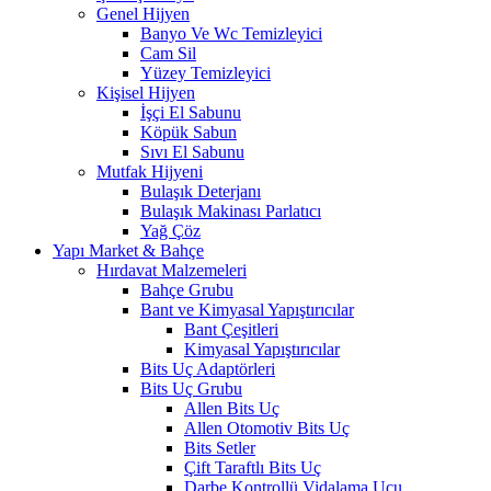
Genel Hijyen
Banyo Ve Wc Temizleyici
Cam Sil
Yüzey Temizleyici
Kişisel Hijyen
İşçi El Sabunu
Köpük Sabun
Sıvı El Sabunu
Mutfak Hijyeni
Bulaşık Deterjanı
Bulaşık Makinası Parlatıcı
Yağ Çöz
Yapı Market & Bahçe
Hırdavat Malzemeleri
Bahçe Grubu
Bant ve Kimyasal Yapıştırıcılar
Bant Çeşitleri
Kimyasal Yapıştırıcılar
Bits Uç Adaptörleri
Bits Uç Grubu
Allen Bits Uç
Allen Otomotiv Bits Uç
Bits Setler
Çift Taraftlı Bits Uç
Darbe Kontrollü Vidalama Ucu