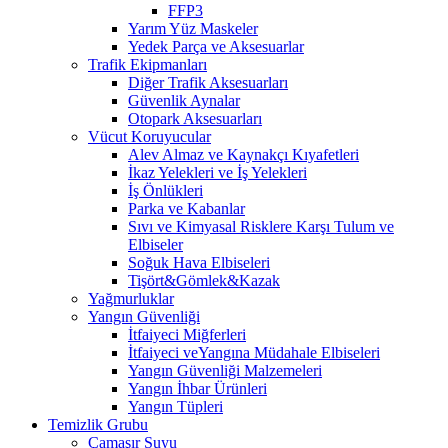
FFP3
Yarım Yüz Maskeler
Yedek Parça ve Aksesuarlar
Trafik Ekipmanları
Diğer Trafik Aksesuarları
Güvenlik Aynalar
Otopark Aksesuarları
Vücut Koruyucular
Alev Almaz ve Kaynakçı Kıyafetleri
İkaz Yelekleri ve İş Yelekleri
İş Önlükleri
Parka ve Kabanlar
Sıvı ve Kimyasal Risklere Karşı Tulum ve
Elbiseler
Soğuk Hava Elbiseleri
Tişört&Gömlek&Kazak
Yağmurluklar
Yangın Güvenliği
İtfaiyeci Miğferleri
İtfaiyeci veYangına Müdahale Elbiseleri
Yangın Güvenliği Malzemeleri
Yangın İhbar Ürünleri
Yangın Tüpleri
Temizlik Grubu
Çamaşır Suyu