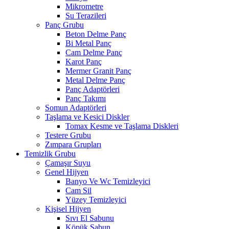
Mikrometre
Su Terazileri
Panç Grubu
Beton Delme Panç
Bi Metal Panç
Cam Delme Panç
Karot Panç
Mermer Granit Panç
Metal Delme Panç
Panç Adaptörleri
Panç Takımı
Somun Adaptörleri
Taşlama ve Kesici Diskler
Tomax Kesme ve Taşlama Diskleri
Testere Grubu
Zımpara Grupları
Temizlik Grubu
Çamaşır Suyu
Genel Hijyen
Banyo Ve Wc Temizleyici
Cam Sil
Yüzey Temizleyici
Kişisel Hijyen
Sıvı El Sabunu
Köpük Sabun