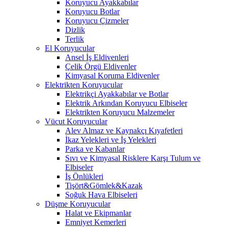
Koruyucu Ayakkabılar
Koruyucu Botlar
Koruyucu Çizmeler
Dizlik
Terlik
El Koruyucular
Ansel İş Eldivenleri
Çelik Örgü Eldivenler
Kimyasal Koruma Eldivenler
Elektrikten Koruyucular
Elektrikçi Ayakkabılar ve Botlar
Elektrik Arkından Koruyucu Elbiseler
Elektrikten Koruyucu Malzemeler
Vücut Koruyucular
Alev Almaz ve Kaynakçı Kıyafetleri
İkaz Yelekleri ve İş Yelekleri
Parka ve Kabanlar
Sıvı ve Kimyasal Risklere Karşı Tulum ve
Elbiseler
İş Önlükleri
Tişört&Gömlek&Kazak
Soğuk Hava Elbiseleri
Düşme Koruyucular
Halat ve Ekipmanlar
Emniyet Kemerleri