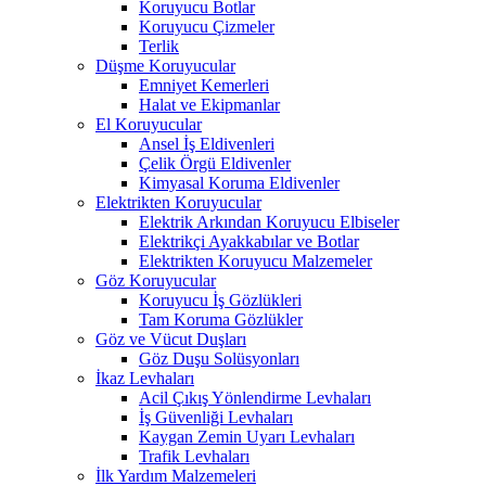
Koruyucu Botlar
Koruyucu Çizmeler
Terlik
Düşme Koruyucular
Emniyet Kemerleri
Halat ve Ekipmanlar
El Koruyucular
Ansel İş Eldivenleri
Çelik Örgü Eldivenler
Kimyasal Koruma Eldivenler
Elektrikten Koruyucular
Elektrik Arkından Koruyucu Elbiseler
Elektrikçi Ayakkabılar ve Botlar
Elektrikten Koruyucu Malzemeler
Göz Koruyucular
Koruyucu İş Gözlükleri
Tam Koruma Gözlükler
Göz ve Vücut Duşları
Göz Duşu Solüsyonları
İkaz Levhaları
Acil Çıkış Yönlendirme Levhaları
İş Güvenliği Levhaları
Kaygan Zemin Uyarı Levhaları
Trafik Levhaları
İlk Yardım Malzemeleri