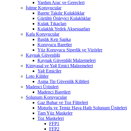
Yardım Araç ve Gereçleri
İşitme Koruyucular
Barete Takılır Kulaklıklar
Gürültü Önleyici Kulaklıklar
Kulak Tıkaçları
Kulaklık Yedek Aksesuarları
Kafa Koruyucular
Başlık Kep Şapka
Koruyucu Baretler
Yüz Koruyucu Siperlik ve Vizörler
Kaynak Güvenliği
Kaynak Güvenliği Malzemeleri
Kimyasal ve Yağ Emici Malzemeleri
Yağ Emiciler
Loto Kilitler
Asma Tip Güvenlik Kilitleri
Madenci Ürünleri
Madenci Baretleri
Solunum Koruyucular
Gaz Buhar ve Toz Filtreleri
Motorlu ve Temiz Hava Hatlı Solunum Üniteleri
Tam Yüz Maskeler
Toz Maskeleri
FFP1
FFP2