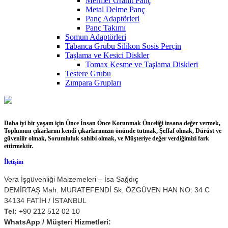
Mermer Granit Panç
Metal Delme Panç
Panç Adaptörleri
Panç Takımı
Somun Adaptörleri
Tabanca Grubu Silikon Sosis Perçin
Taşlama ve Kesici Diskler
Tomax Kesme ve Taşlama Diskleri
Testere Grubu
Zımpara Grupları
Daha iyi bir yaşam için Önce İnsan Önce Korunmak Önceliği insana değer vermek,
Toplumun çıkarlarını kendi çıkarlarımızın önünde tutmak, Şeffaf olmak, Dürüst ve
güvenilir olmak, Sorumluluk sahibi olmak, ve Müşteriye değer verdiğimizi fark
ettirmektir.
İletişim
Vera İşgüvenliği Malzemeleri – İsa Sağdıç
DEMİRTAŞ Mah. MURATEFENDİ Sk. ÖZGÜVEN HAN NO: 34 C
34134 FATİH / İSTANBUL
Tel:
+90 212 512 02 10
WhatsApp / Müşteri Hizmetleri: