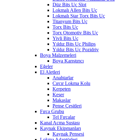
Düz Bits Uç Slot
Lokmalı Allen Bits Uç
Lokmalı Star Torx Bits Uç
Titanyum Bits Uç
Torx Bits Uç
Torx Otomotiv Bits Uç
Yivli Bits Uç
Yıldız Bits Uç Philips
Yıldız Bits Uç Pozidriv
Boya Malzemeleri
Boya Karıştırıcı
Eğeler
El Aletleri
Anahtarlar
Cırcır Lokma Kolu
Kerpeten
Keser
Makaslar
Pense Çeşitleri
Fırça Grubu
Tel Fırçalar
Kanal Açma Sustası
Kaynak Ekipmanları
Kaynak Pensesi
Lokma Adaptörleri