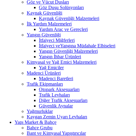
Göz ve Vücut Duşları
Göz Duşu Solüsyonları
Kaynak Güvenliği
Kaynak Güvenliği Malzemeleri
İlk Yardım Malzemeleri
Yardım Araç ve Gereçleri
Yangın Güvenliği
İtfaiyeci Miğferleri
İtfaiyeci veYangına Müdahale Elbiseleri
Yangın Güvenliği Malzemeleri
Yangın İhbar Ürünleri
Kimyasal ve Yağ Emici Malzemeleri
Yağ Emiciler
Madenci Ürünleri
Madenci Baretleri
Trafik Ekipmanları
Otopark Aksesuarları
Trafik Levhaları
Diğer Trafik Aksesuarları
Güvenlik Aynalar
Yağmurluklar
Kaygan Zemin Uyarı Levhaları
Yapı Market & Bahçe
Bahçe Grubu
Bant ve Kimyasal Yapıştırıcılar