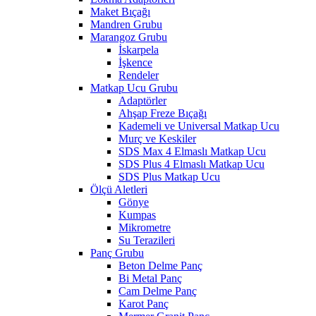
Maket Bıçağı
Mandren Grubu
Marangoz Grubu
İskarpela
İşkence
Rendeler
Matkap Ucu Grubu
Adaptörler
Ahşap Freze Bıçağı
Kademeli ve Universal Matkap Ucu
Murç ve Keskiler
SDS Max 4 Elmaslı Matkap Ucu
SDS Plus 4 Elmaslı Matkap Ucu
SDS Plus Matkap Ucu
Ölçü Aletleri
Gönye
Kumpas
Mikrometre
Su Terazileri
Panç Grubu
Beton Delme Panç
Bi Metal Panç
Cam Delme Panç
Karot Panç