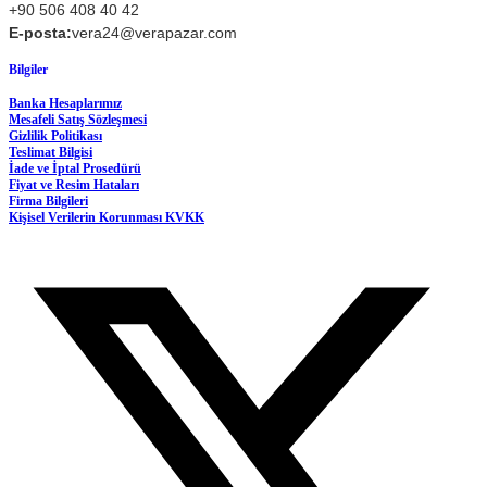
+90 506 408 40 42
E-posta:
vera24@verapazar.com
Bilgiler
Banka Hesaplarımız
Mesafeli Satış Sözleşmesi
Gizlilik Politikası
Teslimat Bilgisi
İade ve İptal Prosedürü
Fiyat ve Resim Hataları
Firma Bilgileri
Kişisel Verilerin Korunması KVKK