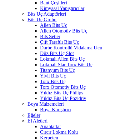
Bant Çeşitleri
Kimyasal Yapıştırıcılar
Bits Uç Adaptörleri
Bits Uç Grubu
Allen Bits Uç
Allen Otomotiv Bits Uç
Bits Setler
Çift Taraftlı Bits Uç
Darbe Kontrollü Vidalama Ucu
Düz Bits Uç Slot
Lokmalı Allen Bits Uç
Lokmalı Star Torx Bits Uç
Titanyum Bits Uç
Yivli Bits Uç
Torx Bits Uç
Torx Otomotiv Bits Uç
Yıldız Bits Uç Philips
Yıldız Bits Uç Pozidriv
Boya Malzemeleri
Boya Karıştırıcı
Eğeler
El Aletleri
Anahtarlar
Cırcır Lokma Kolu
Kerpeten