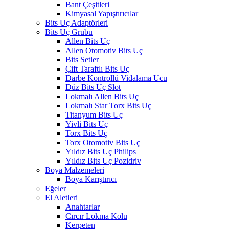
Bant Çeşitleri
Kimyasal Yapıştırıcılar
Bits Uç Adaptörleri
Bits Uç Grubu
Allen Bits Uç
Allen Otomotiv Bits Uç
Bits Setler
Çift Taraftlı Bits Uç
Darbe Kontrollü Vidalama Ucu
Düz Bits Uç Slot
Lokmalı Allen Bits Uç
Lokmalı Star Torx Bits Uç
Titanyum Bits Uç
Yivli Bits Uç
Torx Bits Uç
Torx Otomotiv Bits Uç
Yıldız Bits Uç Philips
Yıldız Bits Uç Pozidriv
Boya Malzemeleri
Boya Karıştırıcı
Eğeler
El Aletleri
Anahtarlar
Cırcır Lokma Kolu
Kerpeten