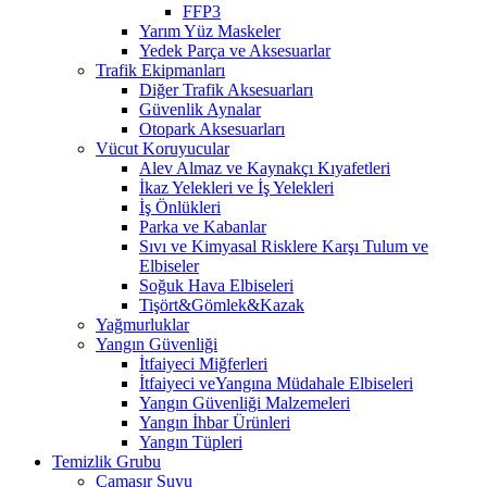
FFP3
Yarım Yüz Maskeler
Yedek Parça ve Aksesuarlar
Trafik Ekipmanları
Diğer Trafik Aksesuarları
Güvenlik Aynalar
Otopark Aksesuarları
Vücut Koruyucular
Alev Almaz ve Kaynakçı Kıyafetleri
İkaz Yelekleri ve İş Yelekleri
İş Önlükleri
Parka ve Kabanlar
Sıvı ve Kimyasal Risklere Karşı Tulum ve
Elbiseler
Soğuk Hava Elbiseleri
Tişört&Gömlek&Kazak
Yağmurluklar
Yangın Güvenliği
İtfaiyeci Miğferleri
İtfaiyeci veYangına Müdahale Elbiseleri
Yangın Güvenliği Malzemeleri
Yangın İhbar Ürünleri
Yangın Tüpleri
Temizlik Grubu
Çamaşır Suyu