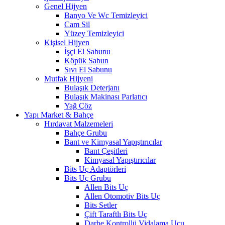
Genel Hijyen
Banyo Ve Wc Temizleyici
Cam Sil
Yüzey Temizleyici
Kişisel Hijyen
İşçi El Sabunu
Köpük Sabun
Sıvı El Sabunu
Mutfak Hijyeni
Bulaşık Deterjanı
Bulaşık Makinası Parlatıcı
Yağ Çöz
Yapı Market & Bahçe
Hırdavat Malzemeleri
Bahçe Grubu
Bant ve Kimyasal Yapıştırıcılar
Bant Çeşitleri
Kimyasal Yapıştırıcılar
Bits Uç Adaptörleri
Bits Uç Grubu
Allen Bits Uç
Allen Otomotiv Bits Uç
Bits Setler
Çift Taraftlı Bits Uç
Darbe Kontrollü Vidalama Ucu