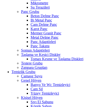
Mikrometre
Su Terazileri
Panç Grubu
Beton Delme Panç
Bi Metal Panç
Cam Delme Panç
Karot Panç
Mermer Granit Panç
Metal Delme Panç
Panç Adaptörleri
Panç Takımı
Somun Adaptörleri
Taşlama ve Kesici Diskler
Tomax Kesme ve Taşlama Diskleri
Testere Grubu
Zımpara Grupları
Temizlik Grubu
Çamaşır Suyu
Genel Hijyen
Banyo Ve Wc Temizleyici
Cam Sil
Yüzey Temizleyici
Kişisel Hijyen
Sıvı El Sabunu
Köpük Sabun