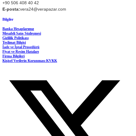
+90 506 408 40 42
E-posta:
vera24@verapazar.com
Bilgiler
Banka Hesaplarımız
Mesafeli Satış Sözleşmesi
Gizlilik Politikası
Teslimat Bilgisi
İade ve İptal Prosedürü
Fiyat ve Resim Hataları
Firma Bilgileri
Kişisel Verilerin Korunması KVKK