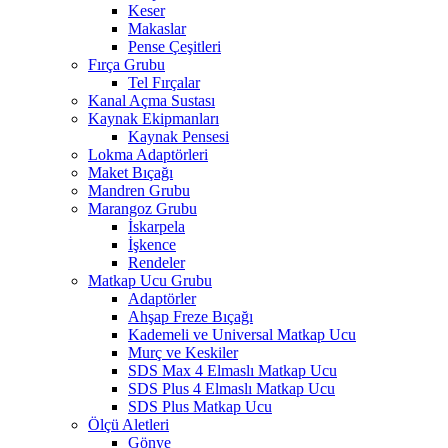
Keser
Makaslar
Pense Çeşitleri
Fırça Grubu
Tel Fırçalar
Kanal Açma Sustası
Kaynak Ekipmanları
Kaynak Pensesi
Lokma Adaptörleri
Maket Bıçağı
Mandren Grubu
Marangoz Grubu
İskarpela
İşkence
Rendeler
Matkap Ucu Grubu
Adaptörler
Ahşap Freze Bıçağı
Kademeli ve Universal Matkap Ucu
Murç ve Keskiler
SDS Max 4 Elmaslı Matkap Ucu
SDS Plus 4 Elmaslı Matkap Ucu
SDS Plus Matkap Ucu
Ölçü Aletleri
Gönye