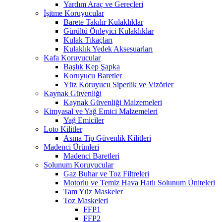
Yardım Araç ve Gereçleri
İşitme Koruyucular
Barete Takılır Kulaklıklar
Gürültü Önleyici Kulaklıklar
Kulak Tıkaçları
Kulaklık Yedek Aksesuarları
Kafa Koruyucular
Başlık Kep Şapka
Koruyucu Baretler
Yüz Koruyucu Siperlik ve Vizörler
Kaynak Güvenliği
Kaynak Güvenliği Malzemeleri
Kimyasal ve Yağ Emici Malzemeleri
Yağ Emiciler
Loto Kilitler
Asma Tip Güvenlik Kilitleri
Madenci Ürünleri
Madenci Baretleri
Solunum Koruyucular
Gaz Buhar ve Toz Filtreleri
Motorlu ve Temiz Hava Hatlı Solunum Üniteleri
Tam Yüz Maskeler
Toz Maskeleri
FFP1
FFP2