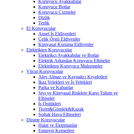
Koruyucu Ayakkabılar
Koruyucu Botlar
Koruyucu Çizmeler
Dizlik
Terlik
El Koruyucular
Ansel İş Eldivenleri
Çelik Örgü Eldivenler
Kimyasal Koruma Eldivenler
Elektrikten Koruyucular
Elektrikçi Ayakkabılar ve Botlar
Elektrik Arkından Koruyucu Elbiseler
Elektrikten Koruyucu Malzemeler
Vücut Koruyucular
Alev Almaz ve Kaynakçı Kıyafetleri
İkaz Yelekleri ve İş Yelekleri
Parka ve Kabanlar
Sıvı ve Kimyasal Risklere Karşı Tulum ve
Elbiseler
İş Önlükleri
Tişört&Gömlek&Kazak
Soğuk Hava Elbiseleri
Düşme Koruyucular
Halat ve Ekipmanlar
Emniyet Kemerleri