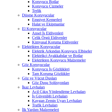
Koruyucu Botlar
Koruyucu Çizmeler
Terlik
Düşme Koruyucular
Emniyet Kemerleri
Halat ve Ekipmanlar
El Koruyucular
Ansel İş Eldivenleri
Çelik Örgü Eldivenler
Kimyasal Koruma Eldivenler
Elektrikten Koruyucular
Elektrik Arkından Koruyucu Elbiseler
Elektrikçi Ayakkabılar ve Botlar
Elektrikten Koruyucu Malzemeler
Göz Koruyucular
Koruyucu İş Gözlükleri
Tam Koruma Gözlükler
Göz ve Vücut Duşları
Göz Duşu Solüsyonları
İkaz Levhaları
Acil Çıkış Yönlendirme Levhaları
İş Güvenliği Levhaları
Kaygan Zemin Uyarı Levhaları
Trafik Levhaları
İlk Yardım Malzemeleri