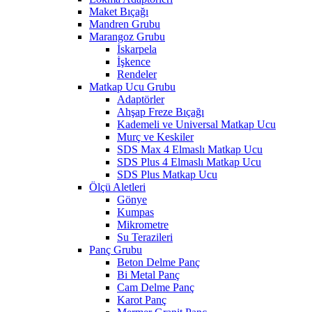
Maket Bıçağı
Mandren Grubu
Marangoz Grubu
İskarpela
İşkence
Rendeler
Matkap Ucu Grubu
Adaptörler
Ahşap Freze Bıçağı
Kademeli ve Universal Matkap Ucu
Murç ve Keskiler
SDS Max 4 Elmaslı Matkap Ucu
SDS Plus 4 Elmaslı Matkap Ucu
SDS Plus Matkap Ucu
Ölçü Aletleri
Gönye
Kumpas
Mikrometre
Su Terazileri
Panç Grubu
Beton Delme Panç
Bi Metal Panç
Cam Delme Panç
Karot Panç