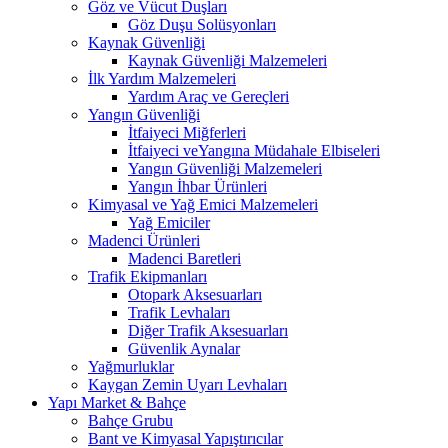
Göz ve Vücut Duşları
Göz Duşu Solüsyonları
Kaynak Güvenliği
Kaynak Güvenliği Malzemeleri
İlk Yardım Malzemeleri
Yardım Araç ve Gereçleri
Yangın Güvenliği
İtfaiyeci Miğferleri
İtfaiyeci veYangına Müdahale Elbiseleri
Yangın Güvenliği Malzemeleri
Yangın İhbar Ürünleri
Kimyasal ve Yağ Emici Malzemeleri
Yağ Emiciler
Madenci Ürünleri
Madenci Baretleri
Trafik Ekipmanları
Otopark Aksesuarları
Trafik Levhaları
Diğer Trafik Aksesuarları
Güvenlik Aynalar
Yağmurluklar
Kaygan Zemin Uyarı Levhaları
Yapı Market & Bahçe
Bahçe Grubu
Bant ve Kimyasal Yapıştırıcılar