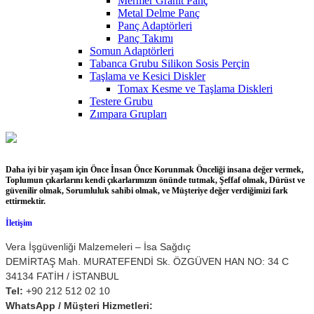
Mermer Granit Panç
Metal Delme Panç
Panç Adaptörleri
Panç Takımı
Somun Adaptörleri
Tabanca Grubu Silikon Sosis Perçin
Taşlama ve Kesici Diskler
Tomax Kesme ve Taşlama Diskleri
Testere Grubu
Zımpara Grupları
Daha iyi bir yaşam için Önce İnsan Önce Korunmak Önceliği insana değer vermek,
Toplumun çıkarlarını kendi çıkarlarımızın önünde tutmak, Şeffaf olmak, Dürüst ve
güvenilir olmak, Sorumluluk sahibi olmak, ve Müşteriye değer verdiğimizi fark
ettirmektir.
İletişim
Vera İşgüvenliği Malzemeleri – İsa Sağdıç
DEMİRTAŞ Mah. MURATEFENDİ Sk. ÖZGÜVEN HAN NO: 34 C
34134 FATİH / İSTANBUL
Tel:
+90 212 512 02 10
WhatsApp / Müşteri Hizmetleri: