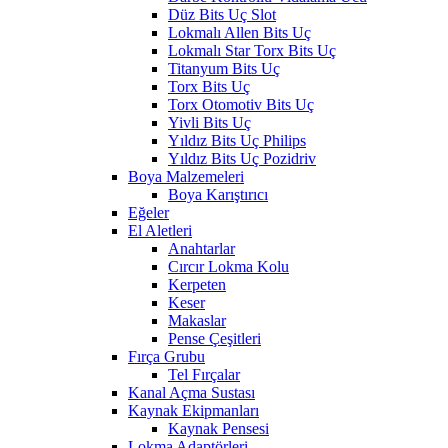
Düz Bits Uç Slot
Lokmalı Allen Bits Uç
Lokmalı Star Torx Bits Uç
Titanyum Bits Uç
Torx Bits Uç
Torx Otomotiv Bits Uç
Yivli Bits Uç
Yıldız Bits Uç Philips
Yıldız Bits Uç Pozidriv
Boya Malzemeleri
Boya Karıştırıcı
Eğeler
El Aletleri
Anahtarlar
Cırcır Lokma Kolu
Kerpeten
Keser
Makaslar
Pense Çeşitleri
Fırça Grubu
Tel Fırçalar
Kanal Açma Sustası
Kaynak Ekipmanları
Kaynak Pensesi
Lokma Adaptörleri