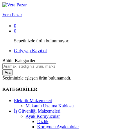
Vera Pazar
0
0
Sepetinizde ürün bulunmuyor.
Giriş yap
Kayıt ol
Bütün Kategoriler
Ara
Seçiminizle eşleşen ürün bulunamadı.
KATEGORİLER
Elektrik Malzemeleri
Makaralı Uzatma Kablosu
İş Güvenliği Malzemeleri
Ayak Koruyucular
Dizlik
Koruyucu Ayakkabılar