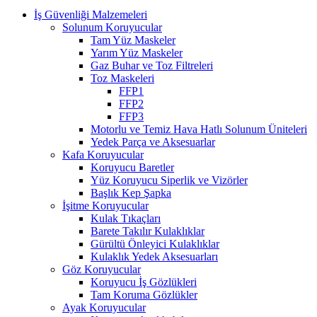
İş Güvenliği Malzemeleri
Solunum Koruyucular
Tam Yüz Maskeler
Yarım Yüz Maskeler
Gaz Buhar ve Toz Filtreleri
Toz Maskeleri
FFP1
FFP2
FFP3
Motorlu ve Temiz Hava Hatlı Solunum Üniteleri
Yedek Parça ve Aksesuarlar
Kafa Koruyucular
Koruyucu Baretler
Yüz Koruyucu Siperlik ve Vizörler
Başlık Kep Şapka
İşitme Koruyucular
Kulak Tıkaçları
Barete Takılır Kulaklıklar
Gürültü Önleyici Kulaklıklar
Kulaklık Yedek Aksesuarları
Göz Koruyucular
Koruyucu İş Gözlükleri
Tam Koruma Gözlükler
Ayak Koruyucular