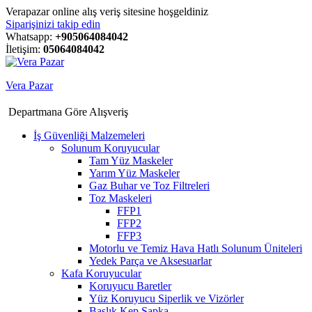
Verapazar online alış veriş sitesine hoşgeldiniz
Siparişinizi takip edin
Whatsapp:
+905064084042
İletişim:
05064084042
Vera Pazar
Departmana Göre Alışveriş
İş Güvenliği Malzemeleri
Solunum Koruyucular
Tam Yüz Maskeler
Yarım Yüz Maskeler
Gaz Buhar ve Toz Filtreleri
Toz Maskeleri
FFP1
FFP2
FFP3
Motorlu ve Temiz Hava Hatlı Solunum Üniteleri
Yedek Parça ve Aksesuarlar
Kafa Koruyucular
Koruyucu Baretler
Yüz Koruyucu Siperlik ve Vizörler
Başlık Kep Şapka