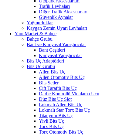
Otopark Aksesuarları
Trafik Levhaları
Diğer Trafik Aksesuarları
Güvenlik Aynalar
Yağmurluklar
Kaygan Zemin Uyarı Levhaları
Yapı Market & Bahçe
Bahçe Grubu
Bant ve Kimyasal Yapıştırıcılar
Bant Çeşitleri
Kimyasal Yapıştırıcılar
Bits Uç Adaptörleri
Bits Uç Grubu
Allen Bits Uç
Allen Otomotiv Bits Uç
Bits Setler
Çift Taraftlı Bits Uç
Darbe Kontrollü Vidalama Ucu
Düz Bits Uç Slot
Lokmalı Allen Bits Uç
Lokmalı Star Torx Bits Uç
Titanyum Bits Uç
Yivli Bits Uç
Torx Bits Uç
Torx Otomotiv Bits Uç