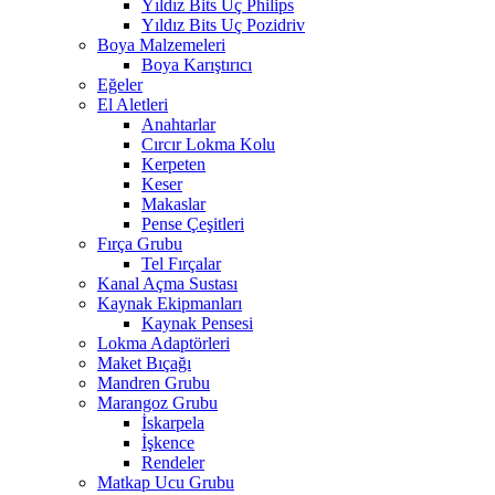
Yıldız Bits Uç Philips
Yıldız Bits Uç Pozidriv
Boya Malzemeleri
Boya Karıştırıcı
Eğeler
El Aletleri
Anahtarlar
Cırcır Lokma Kolu
Kerpeten
Keser
Makaslar
Pense Çeşitleri
Fırça Grubu
Tel Fırçalar
Kanal Açma Sustası
Kaynak Ekipmanları
Kaynak Pensesi
Lokma Adaptörleri
Maket Bıçağı
Mandren Grubu
Marangoz Grubu
İskarpela
İşkence
Rendeler
Matkap Ucu Grubu