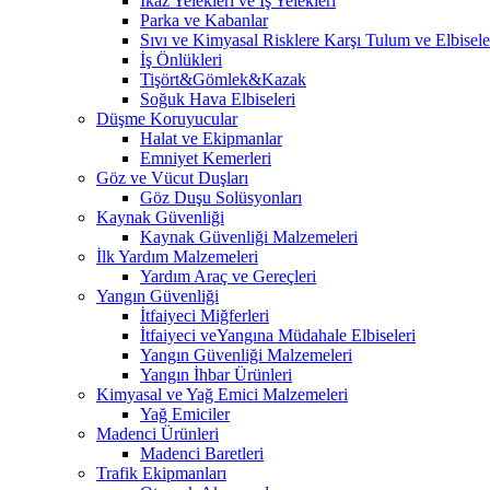
İkaz Yelekleri ve İş Yelekleri
Parka ve Kabanlar
Sıvı ve Kimyasal Risklere Karşı Tulum ve Elbisele
İş Önlükleri
Tişört&Gömlek&Kazak
Soğuk Hava Elbiseleri
Düşme Koruyucular
Halat ve Ekipmanlar
Emniyet Kemerleri
Göz ve Vücut Duşları
Göz Duşu Solüsyonları
Kaynak Güvenliği
Kaynak Güvenliği Malzemeleri
İlk Yardım Malzemeleri
Yardım Araç ve Gereçleri
Yangın Güvenliği
İtfaiyeci Miğferleri
İtfaiyeci veYangına Müdahale Elbiseleri
Yangın Güvenliği Malzemeleri
Yangın İhbar Ürünleri
Kimyasal ve Yağ Emici Malzemeleri
Yağ Emiciler
Madenci Ürünleri
Madenci Baretleri
Trafik Ekipmanları