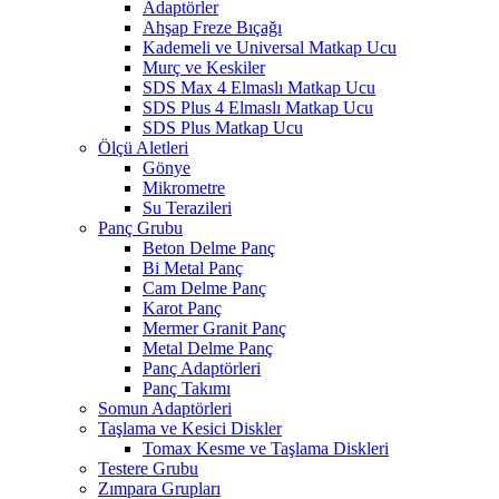
Adaptörler
Ahşap Freze Bıçağı
Kademeli ve Universal Matkap Ucu
Murç ve Keskiler
SDS Max 4 Elmaslı Matkap Ucu
SDS Plus 4 Elmaslı Matkap Ucu
SDS Plus Matkap Ucu
Ölçü Aletleri
Gönye
Mikrometre
Su Terazileri
Panç Grubu
Beton Delme Panç
Bi Metal Panç
Cam Delme Panç
Karot Panç
Mermer Granit Panç
Metal Delme Panç
Panç Adaptörleri
Panç Takımı
Somun Adaptörleri
Taşlama ve Kesici Diskler
Tomax Kesme ve Taşlama Diskleri
Testere Grubu
Zımpara Grupları