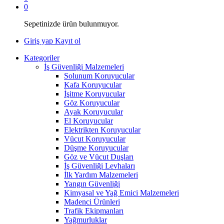
0
Sepetinizde ürün bulunmuyor.
Giriş yap
Kayıt ol
Kategoriler
İş Güvenliği Malzemeleri
Solunum Koruyucular
Kafa Koruyucular
İşitme Koruyucular
Göz Koruyucular
Ayak Koruyucular
El Koruyucular
Elektrikten Koruyucular
Vücut Koruyucular
Düşme Koruyucular
Göz ve Vücut Duşları
İş Güvenliği Levhaları
İlk Yardım Malzemeleri
Yangın Güvenliği
Kimyasal ve Yağ Emici Malzemeleri
Madenci Ürünleri
Trafik Ekipmanları
Yağmurluklar