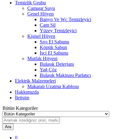
Temizlik Grubu
Çamaşır Suyu
Genel Hijyen
Banyo Ve Wc Temizleyici
Cam Sil
Yüzey Temizleyici
Kişisel Hijyen
Sıvı El Sabunu
Köpük Sabun
İşçi El Sabunu
Mutfak Hijyeni
Bulaşık Deterjanı
Yağ Çöz
Bulaşık Makinası Parlatıcı
Elektrik Malzemeleri
Makaralı Uzatma Kablosu
Hakkımızda
İletişim
Bütün Kategoriler
Ara
0