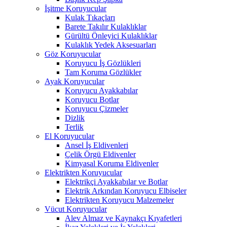
İşitme Koruyucular
Kulak Tıkaçları
Barete Takılır Kulaklıklar
Gürültü Önleyici Kulaklıklar
Kulaklık Yedek Aksesuarları
Göz Koruyucular
Koruyucu İş Gözlükleri
Tam Koruma Gözlükler
Ayak Koruyucular
Koruyucu Ayakkabılar
Koruyucu Botlar
Koruyucu Çizmeler
Dizlik
Terlik
El Koruyucular
Ansel İş Eldivenleri
Çelik Örgü Eldivenler
Kimyasal Koruma Eldivenler
Elektrikten Koruyucular
Elektrikçi Ayakkabılar ve Botlar
Elektrik Arkından Koruyucu Elbiseler
Elektrikten Koruyucu Malzemeler
Vücut Koruyucular
Alev Almaz ve Kaynakçı Kıyafetleri