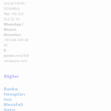
34134 FATİH /
İSTANBUL
Tel:
+90 212
512 02 10
WhatsApp /
Müşteri
Hizmetleri:
+90 506 408 40
42
E-
posta:
vera24@
verapazar.com
Bilgiler
Banka
Hesapları
mız
Mesafeli
Satış