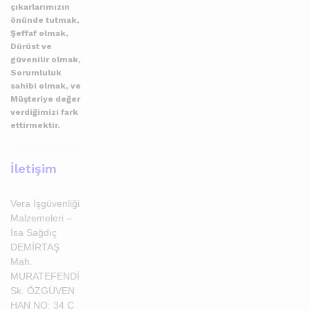
çıkarlarımızın
önünde tutmak,
Şeffaf olmak,
Dürüst ve
güvenilir olmak,
Sorumluluk
sahibi olmak, ve
Müşteriye değer
verdiğimizi fark
ettirmektir.
İletişim
Vera İşgüvenliği
Malzemeleri –
İsa Sağdıç
DEMİRTAŞ
Mah.
MURATEFENDİ
Sk. ÖZGÜVEN
HAN NO: 34 C