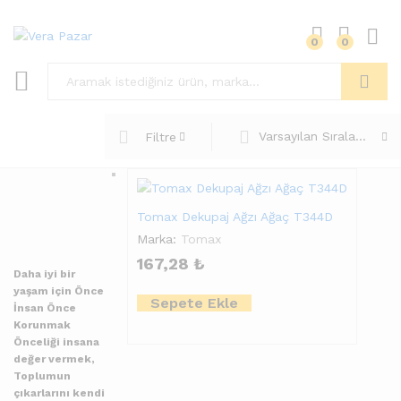
0
0
Ara
Varsayılan Sıralama
Filtre
Tomax Dekupaj Ağzı Ağaç T344D
Marka:
Tomax
167,28
₺
Daha iyi bir
yaşam için Önce
Sepete Ekle
İnsan Önce
Korunmak
Önceliği insana
değer vermek,
Toplumun
çıkarlarını kendi