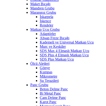
Maket Bıçağı
Mandren Grubu
Marangoz Grubu
İskarpela
İşkence
Rendeler
Matkap Ucu Grubu
Adaptörler
Ahşap Freze Bıçağı
Kademeli ve Universal Matkap Ucu
Murç ve Keskiler
SDS Max 4 Elmaslı Matkap Ucu
SDS Plus 4 Elmaslı Matkap Ucu
SDS Plus Matkap Ucu
Ölçü Aletleri
Gönye
Kumpas
Mikrometre
Su Terazileri
Panç Grubu
Beton Delme Panç
Bi Metal Panç
Cam Delme Panç
Karot Panç