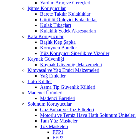
Yardım Araç ve Gereçleri
İşitme Koruyucular
Barete Takılır Kulaklıklar
Gürültü Önleyici Kulaklıklar
Kulak Tıkaçları
Kulaklık Yedek Aksesuarları
Kafa Koruyucular
Başlık Kep Şapka
Koruyucu Baretler
Yüz Koruyucu Siperlik ve Vizörler
Kaynak Güvenliği
Kaynak Güvenliği Malzemeleri
Kimyasal ve Yağ Emici Malzemeleri
Yağ Emiciler
Loto Kilitler
Asma Tip Güvenlik Kilitleri
Madenci Ürünleri
Madenci Baretleri
Solunum Koruyucular
Gaz Buhar ve Toz Filtreleri
Motorlu ve Temiz Hava Hatlı Solunum Üniteleri
Tam Yüz Maskeler
Toz Maskeleri
FFP1
FFP2