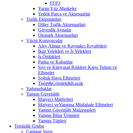
FFP3
Yarım Yüz Maskeler
Yedek Parça ve Aksesuarlar
Trafik Ekipmanları
Diğer Trafik Aksesuarları
Güvenlik Aynalar
Otopark Aksesuarları
Vücut Koruyucular
Alev Almaz ve Kaynakçı Kıyafetleri
İkaz Yelekleri ve İş Yelekleri
İş Önlükleri
Parka ve Kabanlar
Sıvı ve Kimyasal Risklere Karşı Tulum ve
Elbiseler
Soğuk Hava Elbiseleri
Tişört&Gömlek&Kazak
Yağmurluklar
Yangın Güvenliği
İtfaiyeci Miğferleri
İtfaiyeci veYangına Müdahale Elbiseleri
Yangın Güvenliği Malzemeleri
Yangın İhbar Ürünleri
Yangın Tüpleri
Temizlik Grubu
Çamaşır Suyu