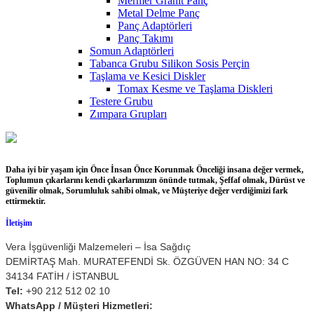
Mermer Granit Panç
Metal Delme Panç
Panç Adaptörleri
Panç Takımı
Somun Adaptörleri
Tabanca Grubu Silikon Sosis Perçin
Taşlama ve Kesici Diskler
Tomax Kesme ve Taşlama Diskleri
Testere Grubu
Zımpara Grupları
Daha iyi bir yaşam için Önce İnsan Önce Korunmak Önceliği insana değer vermek,
Toplumun çıkarlarını kendi çıkarlarımızın önünde tutmak, Şeffaf olmak, Dürüst ve
güvenilir olmak, Sorumluluk sahibi olmak, ve Müşteriye değer verdiğimizi fark
ettirmektir.
İletişim
Vera İşgüvenliği Malzemeleri – İsa Sağdıç
DEMİRTAŞ Mah. MURATEFENDİ Sk. ÖZGÜVEN HAN NO: 34 C
34134 FATİH / İSTANBUL
Tel:
+90 212 512 02 10
WhatsApp / Müşteri Hizmetleri: