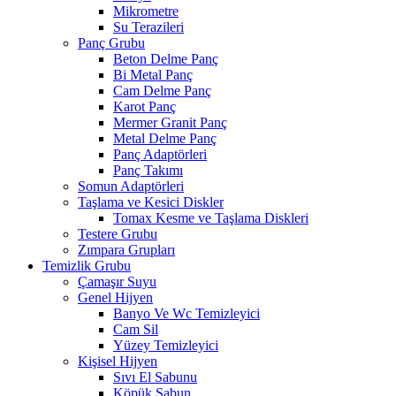
Mikrometre
Su Terazileri
Panç Grubu
Beton Delme Panç
Bi Metal Panç
Cam Delme Panç
Karot Panç
Mermer Granit Panç
Metal Delme Panç
Panç Adaptörleri
Panç Takımı
Somun Adaptörleri
Taşlama ve Kesici Diskler
Tomax Kesme ve Taşlama Diskleri
Testere Grubu
Zımpara Grupları
Temizlik Grubu
Çamaşır Suyu
Genel Hijyen
Banyo Ve Wc Temizleyici
Cam Sil
Yüzey Temizleyici
Kişisel Hijyen
Sıvı El Sabunu
Köpük Sabun