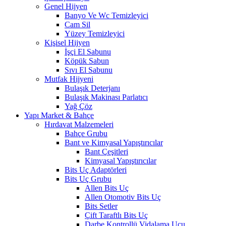
Genel Hijyen
Banyo Ve Wc Temizleyici
Cam Sil
Yüzey Temizleyici
Kişisel Hijyen
İşçi El Sabunu
Köpük Sabun
Sıvı El Sabunu
Mutfak Hijyeni
Bulaşık Deterjanı
Bulaşık Makinası Parlatıcı
Yağ Çöz
Yapı Market & Bahçe
Hırdavat Malzemeleri
Bahçe Grubu
Bant ve Kimyasal Yapıştırıcılar
Bant Çeşitleri
Kimyasal Yapıştırıcılar
Bits Uç Adaptörleri
Bits Uç Grubu
Allen Bits Uç
Allen Otomotiv Bits Uç
Bits Setler
Çift Taraftlı Bits Uç
Darbe Kontrollü Vidalama Ucu