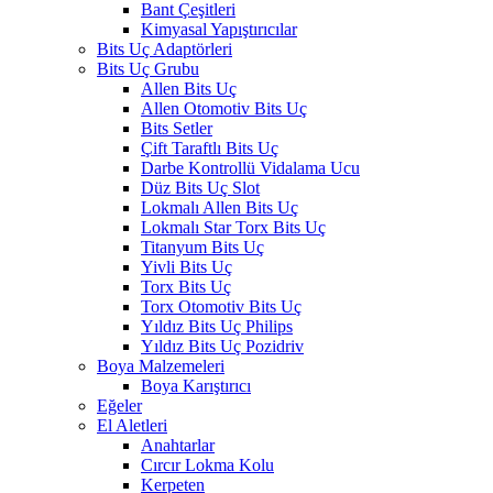
Bant Çeşitleri
Kimyasal Yapıştırıcılar
Bits Uç Adaptörleri
Bits Uç Grubu
Allen Bits Uç
Allen Otomotiv Bits Uç
Bits Setler
Çift Taraftlı Bits Uç
Darbe Kontrollü Vidalama Ucu
Düz Bits Uç Slot
Lokmalı Allen Bits Uç
Lokmalı Star Torx Bits Uç
Titanyum Bits Uç
Yivli Bits Uç
Torx Bits Uç
Torx Otomotiv Bits Uç
Yıldız Bits Uç Philips
Yıldız Bits Uç Pozidriv
Boya Malzemeleri
Boya Karıştırıcı
Eğeler
El Aletleri
Anahtarlar
Cırcır Lokma Kolu
Kerpeten