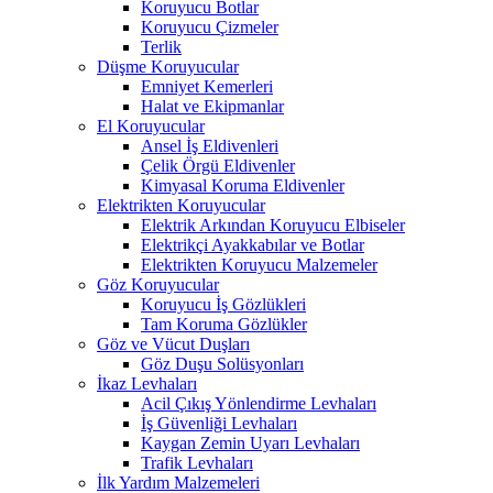
Koruyucu Botlar
Koruyucu Çizmeler
Terlik
Düşme Koruyucular
Emniyet Kemerleri
Halat ve Ekipmanlar
El Koruyucular
Ansel İş Eldivenleri
Çelik Örgü Eldivenler
Kimyasal Koruma Eldivenler
Elektrikten Koruyucular
Elektrik Arkından Koruyucu Elbiseler
Elektrikçi Ayakkabılar ve Botlar
Elektrikten Koruyucu Malzemeler
Göz Koruyucular
Koruyucu İş Gözlükleri
Tam Koruma Gözlükler
Göz ve Vücut Duşları
Göz Duşu Solüsyonları
İkaz Levhaları
Acil Çıkış Yönlendirme Levhaları
İş Güvenliği Levhaları
Kaygan Zemin Uyarı Levhaları
Trafik Levhaları
İlk Yardım Malzemeleri