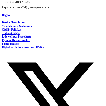
+90 506 408 40 42
E-posta:
vera24@verapazar.com
Bilgiler
Banka Hesaplarımız
Mesafeli Satış Sözleşmesi
Gizlilik Politikası
Teslimat Bilgisi
İade ve İptal Prosedürü
Fiyat ve Resim Hataları
Firma Bilgileri
Kişisel Verilerin Korunması KVKK