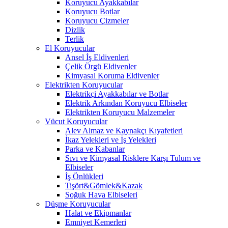
Koruyucu Ayakkabılar
Koruyucu Botlar
Koruyucu Çizmeler
Dizlik
Terlik
El Koruyucular
Ansel İş Eldivenleri
Çelik Örgü Eldivenler
Kimyasal Koruma Eldivenler
Elektrikten Koruyucular
Elektrikçi Ayakkabılar ve Botlar
Elektrik Arkından Koruyucu Elbiseler
Elektrikten Koruyucu Malzemeler
Vücut Koruyucular
Alev Almaz ve Kaynakçı Kıyafetleri
İkaz Yelekleri ve İş Yelekleri
Parka ve Kabanlar
Sıvı ve Kimyasal Risklere Karşı Tulum ve
Elbiseler
İş Önlükleri
Tişört&Gömlek&Kazak
Soğuk Hava Elbiseleri
Düşme Koruyucular
Halat ve Ekipmanlar
Emniyet Kemerleri