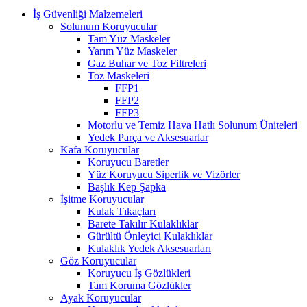
İş Güvenliği Malzemeleri
Solunum Koruyucular
Tam Yüz Maskeler
Yarım Yüz Maskeler
Gaz Buhar ve Toz Filtreleri
Toz Maskeleri
FFP1
FFP2
FFP3
Motorlu ve Temiz Hava Hatlı Solunum Üniteleri
Yedek Parça ve Aksesuarlar
Kafa Koruyucular
Koruyucu Baretler
Yüz Koruyucu Siperlik ve Vizörler
Başlık Kep Şapka
İşitme Koruyucular
Kulak Tıkaçları
Barete Takılır Kulaklıklar
Gürültü Önleyici Kulaklıklar
Kulaklık Yedek Aksesuarları
Göz Koruyucular
Koruyucu İş Gözlükleri
Tam Koruma Gözlükler
Ayak Koruyucular