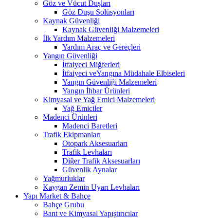
Göz ve Vücut Duşları
Göz Duşu Solüsyonları
Kaynak Güvenliği
Kaynak Güvenliği Malzemeleri
İlk Yardım Malzemeleri
Yardım Araç ve Gereçleri
Yangın Güvenliği
İtfaiyeci Miğferleri
İtfaiyeci veYangına Müdahale Elbiseleri
Yangın Güvenliği Malzemeleri
Yangın İhbar Ürünleri
Kimyasal ve Yağ Emici Malzemeleri
Yağ Emiciler
Madenci Ürünleri
Madenci Baretleri
Trafik Ekipmanları
Otopark Aksesuarları
Trafik Levhaları
Diğer Trafik Aksesuarları
Güvenlik Aynalar
Yağmurluklar
Kaygan Zemin Uyarı Levhaları
Yapı Market & Bahçe
Bahçe Grubu
Bant ve Kimyasal Yapıştırıcılar