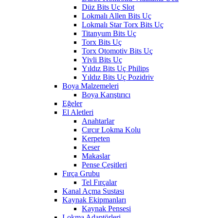
Düz Bits Uç Slot
Lokmalı Allen Bits Uç
Lokmalı Star Torx Bits Uç
Titanyum Bits Uç
Torx Bits Uç
Torx Otomotiv Bits Uç
Yivli Bits Uç
Yıldız Bits Uç Philips
Yıldız Bits Uç Pozidriv
Boya Malzemeleri
Boya Karıştırıcı
Eğeler
El Aletleri
Anahtarlar
Cırcır Lokma Kolu
Kerpeten
Keser
Makaslar
Pense Çeşitleri
Fırça Grubu
Tel Fırçalar
Kanal Açma Sustası
Kaynak Ekipmanları
Kaynak Pensesi
Lokma Adaptörleri