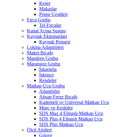
Keser
Makaslar
Pense Çeşitleri
Fırça Grubu
Tel Fırçalar
Kanal Açma Sustası
Kaynak Ekipmanları
Kaynak Pensesi
Lokma Adaptörleri
Maket Bıçağı
Mandren Grubu
Marangoz Grubu
İskarpela
İşkence
Rendeler
Matkap Ucu Grubu
Adaptörler
Ahşap Freze Bıçağı
Kademeli ve Universal Matkap Ucu
Murç ve Keskiler
SDS Max 4 Elmaslı Matkap Ucu
SDS Plus 4 Elmaslı Matkap Ucu
SDS Plus Matkap Ucu
Ölçü Aletleri
Gönye