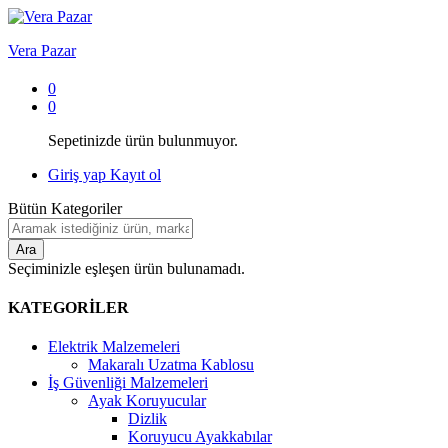
Vera Pazar
0
0
Sepetinizde ürün bulunmuyor.
Giriş yap
Kayıt ol
Bütün Kategoriler
Ara
Seçiminizle eşleşen ürün bulunamadı.
KATEGORİLER
Elektrik Malzemeleri
Makaralı Uzatma Kablosu
İş Güvenliği Malzemeleri
Ayak Koruyucular
Dizlik
Koruyucu Ayakkabılar