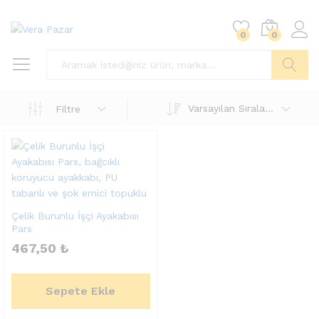
0
0
Ara
Varsayılan Sıralama
Filtre
Çelik Burunlu İşçi Ayakabısı
Pars
467,50
₺
Sepete Ekle