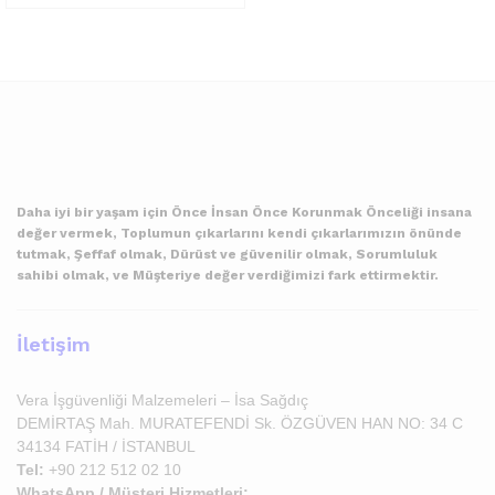
Daha iyi bir yaşam için Önce İnsan Önce Korunmak Önceliği insana
değer vermek, Toplumun çıkarlarını kendi çıkarlarımızın önünde
tutmak, Şeffaf olmak, Dürüst ve güvenilir olmak, Sorumluluk
sahibi olmak, ve Müşteriye değer verdiğimizi fark ettirmektir.
İletişim
Vera İşgüvenliği Malzemeleri – İsa Sağdıç
DEMİRTAŞ Mah. MURATEFENDİ Sk. ÖZGÜVEN HAN NO: 34 C
34134 FATİH / İSTANBUL
Tel:
+90 212 512 02 10
WhatsApp / Müşteri Hizmetleri: